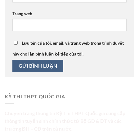
Trang web
Lưu tên của tôi, email, và trang web trong trình duyệt
này cho lần bình luận kế tiếp của tôi.
KỲ THI THPT QUỐC GIA
Chuyên trang thông tin Kỳ Thi THPT Quốc gia cung cấp
thông tin tuyển sinh chính thức từ Bộ GD & ĐT và các
trường ĐH – CĐ trên cả nước.