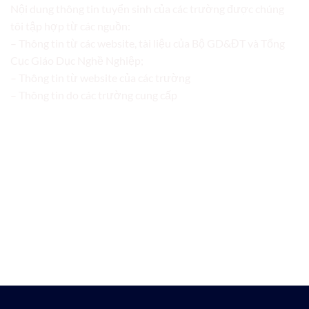
Nội dung thông tin tuyển sinh của các trường được chúng
tôi tập hợp từ các nguồn:
– Thông tin từ các website, tài liệu của Bộ GD&ĐT và Tổng
Cục Giáo Dục Nghề Nghiệp;
– Thông tin từ website của các trường
– Thông tin do các trường cung cấp