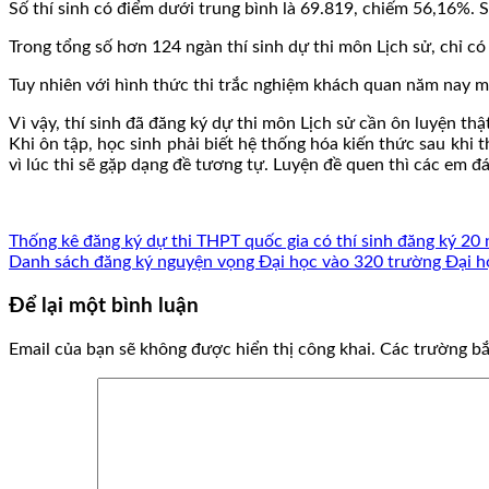
Số thí sinh có điểm dưới trung bình là 69.819, chiếm 56,16%. Số
Trong tổng số hơn 124 ngàn thí sinh dự thi môn Lịch sử, chỉ có 
Tuy nhiên với hình thức thi trắc nghiệm khách quan năm nay m
Vì vậy, thí sinh đã đăng ký dự thi môn Lịch sử cần ôn luyện th
Khi ôn tập, học sinh phải biết hệ thống hóa kiến thức sau khi 
vì lúc thi sẽ gặp dạng đề tương tự. Luyện đề quen thì các em 
Thống kê đăng ký dự thi THPT quốc gia có thí sinh đăng ký 20
Danh sách đăng ký nguyện vọng Đại học vào 320 trường Đại h
Để lại một bình luận
Email của bạn sẽ không được hiển thị công khai.
Các trường b