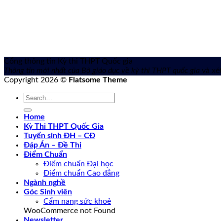
Cổng thông tin Kỳ thi THPT Quốc gia
Thông tin mới nhất của Bộ giáo dục về kỳ thi THPT quốc gia
và xét
Copyright 2026 ©
Flatsome Theme
Home
Kỳ Thi THPT Quốc Gia
Tuyển sinh ĐH – CĐ
Đáp Án – Đề Thi
Điểm Chuẩn
Điểm chuẩn Đại học
Điểm chuẩn Cao đẳng
Ngành nghề
Góc Sinh viên
Cẩm nang sức khoẻ
WooCommerce not Found
Newsletter