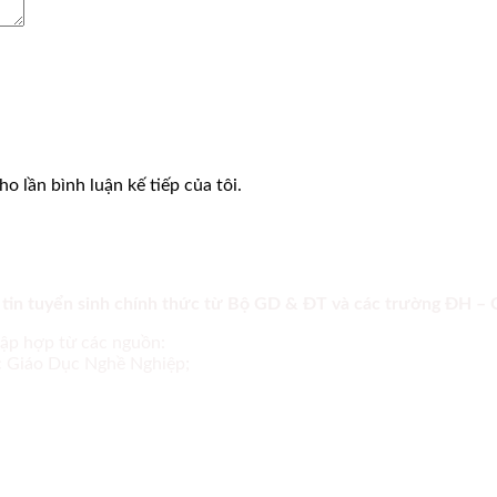
o lần bình luận kế tiếp của tôi.
 tin tuyển sinh chính thức từ Bộ GD & ĐT và các trường ĐH –
tập hợp từ các nguồn:
ục Giáo Dục Nghề Nghiệp;