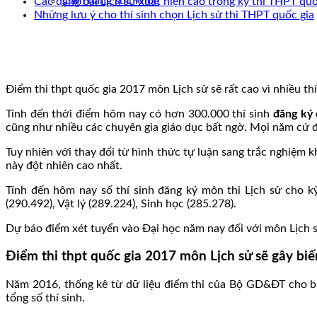
Cẩm nang sức khoẻ
Các dạng bài Lịch sử xuất hiện cao trong kỳ thi THPT quố
Những lưu ý cho thí sinh chọn Lịch sử thi THPT quốc gia
Điểm thi thpt quốc gia 2017 môn Lịch sử sẽ rất cao vì nhiều thí
Tính đến thời điểm hôm nay có hơn 300.000 thí sinh
đăng ký d
cũng như nhiều các chuyên gia giáo dục bất ngờ. Mọi năm cứ
Tuy nhiên với thay đổi từ hình thức tự luận sang trắc nghiệm 
này đột nhiên cao nhất.
Tính đến hôm nay số thí sinh đăng ký môn thi Lịch sử cho k
(290.492), Vật lý (289.224), Sinh học (285.278).
Dự báo điểm xét tuyển vào Đại học năm nay đối với môn Lịch sử
Điểm thi thpt quốc gia 2017 môn Lịch sử sẽ gây biế
Năm 2016, thống kê từ dữ liệu điểm thi của Bộ GD&ĐT cho biết
tổng số thí sinh.