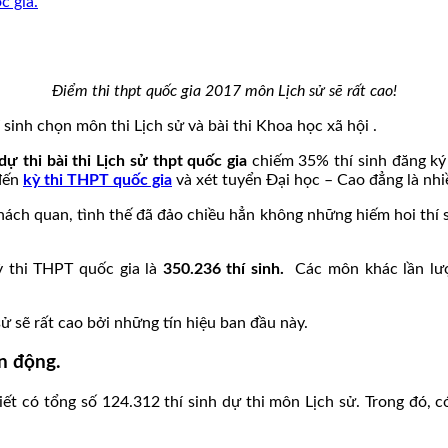
c gia.
Điểm thi thpt quốc gia 2017 môn Lịch sử sẽ rất cao!
 sinh chọn môn thi Lịch sử và bài thi Khoa học xã hội .
ự thi bài thi Lịch sử thpt quốc gia
chiếm 35% thí sinh đăng ký 
 đến
kỳ thi THPT quốc gia
và xét tuyển Đại học – Cao đẳng là nhiề
khách quan, tình thế đã đảo chiều hẳn không những hiếm hoi thí s
ỳ thi THPT quốc gia là
350.236 thí sinh.
Các môn khác lần lượt
 sẽ rất cao bởi những tín hiệu ban đầu này.
n động.
 có tổng số 124.312 thí sinh dự thi môn Lịch sử. Trong đó, có