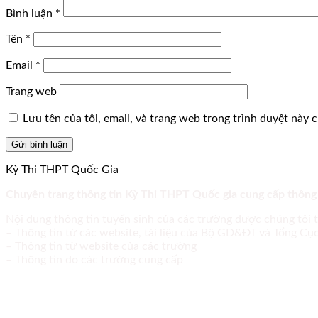
Bình luận
*
Tên
*
Email
*
Trang web
Lưu tên của tôi, email, và trang web trong trình duyệt này ch
Kỳ Thi THPT Quốc Gia
Chuyên trang thông tin Kỳ Thi THPT Quốc gia cung cấp thông
Nội dung thông tin tuyển sinh của các trường được chúng tôi 
– Thông tin từ các website, tài liệu của Bộ GD&ĐT và Tổng C
– Thông tin từ website của các trường
– Thông tin do các trường cung cấp