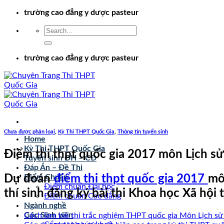
Chuyển
trường cao đẳng y dược pasteur
đến
nội
dung
trường cao đẳng y dược pasteur
Chưa được phân loại
,
Kỳ Thi THPT Quốc Gia
,
Thông tin tuyển sinh
Home
Kỳ Thi THPT Quốc Gia
Điểm thi thpt quốc gia 2017 môn Lịch sử 
Tuyển sinh ĐH – CĐ
Đáp Án – Đề Thi
Dự đoán
điểm thi thpt quốc gia 2017
mô
Điểm Chuẩn
Điểm chuẩn Đại học
thí sinh đăng ký bài thi Khoa học Xã hội
Điểm chuẩn Cao đẳng
Ngành nghề
Góc Sinh viên
Cách làm bài thi trắc nghiệm THPT quốc gia Môn Lịch sử