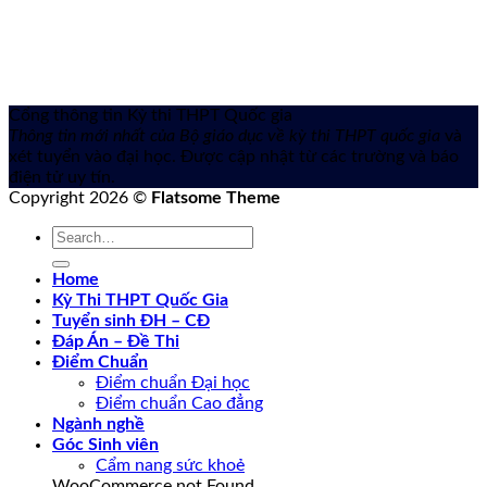
Cổng thông tin Kỳ thi THPT Quốc gia
Thông tin mới nhất của Bộ giáo dục về kỳ thi THPT quốc gia
và
xét tuyển vào đại học. Được cập nhật từ các trường và báo
điện tử uy tín.
Copyright 2026 ©
Flatsome Theme
Home
Kỳ Thi THPT Quốc Gia
Tuyển sinh ĐH – CĐ
Đáp Án – Đề Thi
Điểm Chuẩn
Điểm chuẩn Đại học
Điểm chuẩn Cao đẳng
Ngành nghề
Góc Sinh viên
Cẩm nang sức khoẻ
WooCommerce not Found