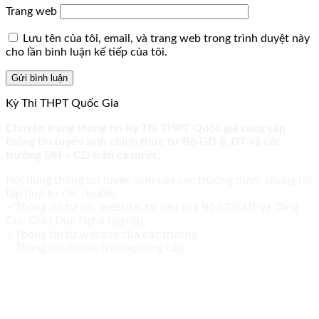
Trang web
Lưu tên của tôi, email, và trang web trong trình duyệt này
cho lần bình luận kế tiếp của tôi.
Kỳ Thi THPT Quốc Gia
Chuyên trang thông tin Kỳ Thi THPT Quốc gia cung cấp
thông tin tuyển sinh chính thức từ Bộ GD & ĐT và các
trường ĐH – CĐ trên cả nước.
Nội dung thông tin tuyển sinh của các trường được chúng tôi
tập hợp từ các nguồn:
– Thông tin từ các website, tài liệu của Bộ GD&ĐT và Tổng
Cục Giáo Dục Nghề Nghiệp;
– Thông tin từ website của các trường
– Thông tin do các trường cung cấp