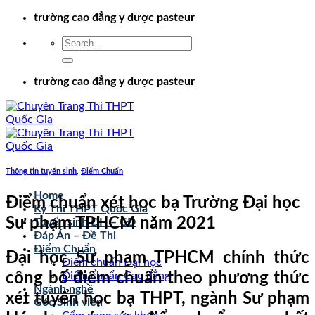
Chuyển
trường cao đẳng y dược pasteur
đến
nội
dung
trường cao đẳng y dược pasteur
Thông tin tuyển sinh
,
Điểm Chuẩn
Home
Điểm chuẩn xét học bạ Trường Đại học
Kỳ Thi THPT Quốc Gia
Sư phạm TPHCM năm 2021
Tuyển sinh ĐH – CĐ
Đáp Án – Đề Thi
Điểm Chuẩn
Đại học Sư phạm TPHCM chính thức
Điểm chuẩn Đại học
công bố điểm chuẩn theo phương thức
Điểm chuẩn Cao đẳng
Ngành nghề
xét tuyển học bạ THPT, ngành Sư phạm
Góc Sinh viên