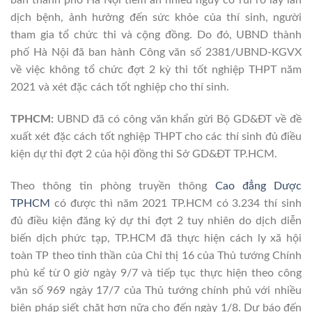
dịch bệnh, ảnh hưởng đến sức khỏe của thí sinh, người
tham gia tổ chức thi và cộng đồng. Do đó, UBND thành
phố Hà Nội đã ban hành Công văn số 2381/UBND-KGVX
về việc không tổ chức đợt 2 kỳ thi tốt nghiệp THPT năm
2021 và xét đặc cách tốt nghiệp cho thí sinh.
TPHCM:
UBND đã có công văn khẩn gửi Bộ GD&ĐT về đề
xuất xét đặc cách tốt nghiệp THPT cho các thí sinh đủ điều
kiện dự thi đợt 2 của hội đồng thi Sở GD&ĐT TP.HCM.
Theo thông tin phòng truyền thông
Cao đẳng Dược
TPHCM
có được thì năm 2021 TP.HCM có 3.234 thí sinh
đủ điều kiện đăng ký dự thi đợt 2 tuy nhiên do dịch diễn
biến dịch phức tạp, TP.HCM đã thực hiện cách ly xã hội
toàn TP theo tinh thần của Chỉ thị 16 của Thủ tướng Chính
phủ kể từ 0 giờ ngày 9/7 và tiếp tục thực hiện theo công
văn số 969 ngày 17/7 của Thủ tướng chính phủ với nhiều
biện pháp siết chặt hơn nữa cho đến ngày 1/8. Dự báo đến