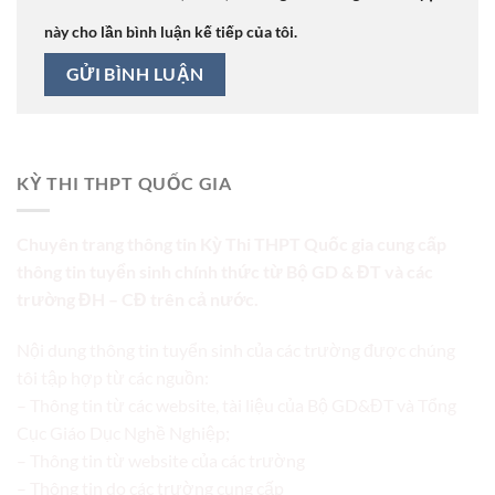
này cho lần bình luận kế tiếp của tôi.
KỲ THI THPT QUỐC GIA
Chuyên trang thông tin Kỳ Thi THPT Quốc gia cung cấp
thông tin tuyển sinh chính thức từ Bộ GD & ĐT và các
trường ĐH – CĐ trên cả nước.
Nội dung thông tin tuyển sinh của các trường được chúng
tôi tập hợp từ các nguồn:
– Thông tin từ các website, tài liệu của Bộ GD&ĐT và Tổng
Cục Giáo Dục Nghề Nghiệp;
– Thông tin từ website của các trường
– Thông tin do các trường cung cấp