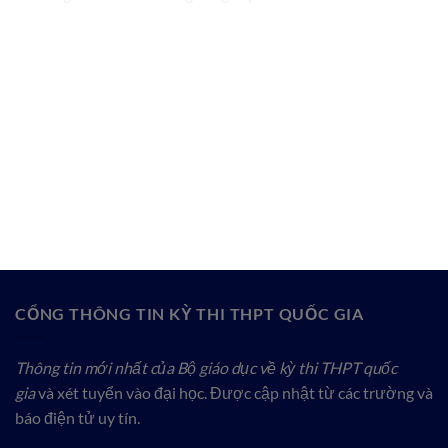
CỔNG THÔNG TIN KỲ THI THPT QUỐC GIA
Thông tin mới nhất của Bộ giáo dục về kỳ thi THPT quốc
gia
và xét tuyển vào đại học. Được cập nhật từ các trường và
báo điện tử uy tín.