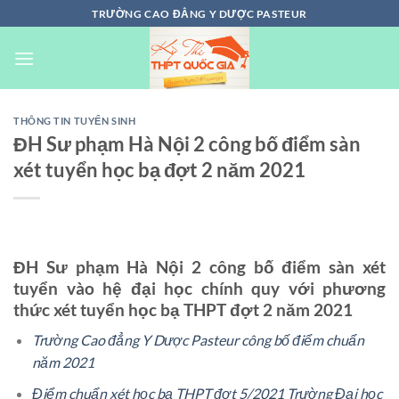
Chuyển
TRƯỜNG CAO ĐẲNG Y DƯỢC PASTEUR
đến
nội
dung
THÔNG TIN TUYỂN SINH
ĐH Sư phạm Hà Nội 2 công bố điểm sàn
xét tuyển học bạ đợt 2 năm 2021
ĐH Sư phạm Hà Nội 2 công bố điểm sàn xét
tuyển vào hệ đại học chính quy với phương
thức xét tuyển học bạ THPT đợt 2 năm 2021
Trường Cao đẳng Y Dược Pasteur công bố điểm chuẩn
năm 2021
Điểm chuẩn xét học bạ THPT đợt 5/2021 Trường Đại học