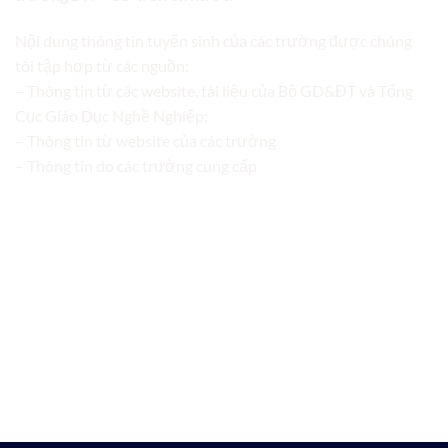
Nội dung thông tin tuyển sinh của các trường được chúng
tôi tập hợp từ các nguồn:
– Thông tin từ các website, tài liệu của Bộ GD&ĐT và Tổng
Cục Giáo Dục Nghề Nghiệp;
– Thông tin từ website của các trường
– Thông tin do các trường cung cấp