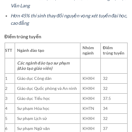
Văn Lang
Hơn 45% thí sinh thay đổi nguyện vọng xét tuyển đại học,
cao đẳng
Điểm
trúng tuyển
Nhóm
Điểm
STT
Ngành đào tạo
ngành
trúng tuyển
Các ngành đào tạo sư phạm
(đào tạo giáo viên)
1
Giáo dục Công dân
KHXH
32
2
Giáo dục Quốc phòng và An ninh
KHXH
32
3
Giáo dục Tiểu học
KHXH
37.5
4
Sư phạm Hóa học
KHTN
34
5
Sư phạm Lịch sử
KHXH
32
6
Sư phạm Ngữ văn
KHXH
37