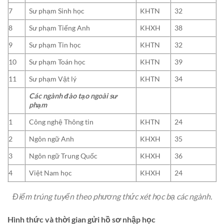
7
Sư phạm Sinh học
KHTN
32
8
Sư phạm Tiếng Anh
KHXH
38
9
Sư phạm Tin học
KHTN
32
10
Sư phạm Toán học
KHTN
39
11
Sư phạm Vật lý
KHTN
34
Các ngành đào tạo ngoài sư
phạm
1
Công nghệ Thông tin
KHTN
24
2
Ngôn ngữ Anh
KHXH
35
3
Ngôn ngữ Trung Quốc
KHXH
36
4
Việt Nam học
KHXH
24
Điểm trúng tuyển theo phương thức xét học bạ các ngành.
Hình thức và thời gian gửi hồ sơ nhập học