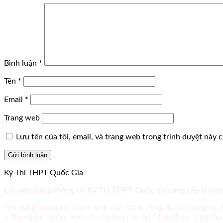
Bình luận
*
Tên
*
Email
*
Trang web
Lưu tên của tôi, email, và trang web trong trình duyệt này ch
Kỳ Thi THPT Quốc Gia
Chuyên trang thông tin Kỳ Thi THPT Quốc gia cung cấp thông
Nội dung thông tin tuyển sinh của các trường được chúng tôi 
– Thông tin từ các website, tài liệu của Bộ GD&ĐT và Tổng C