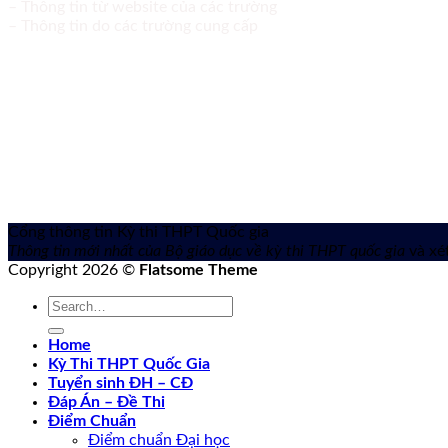
– Thông tin từ website của các trường
– Thông tin do các trường cung cấp
Cổng thông tin Kỳ thi THPT Quốc gia
Thông tin mới nhất của Bộ giáo dục về kỳ thi THPT quốc gia
và xét
Copyright 2026 ©
Flatsome Theme
Home
Kỳ Thi THPT Quốc Gia
Tuyển sinh ĐH – CĐ
Đáp Án – Đề Thi
Điểm Chuẩn
Điểm chuẩn Đại học