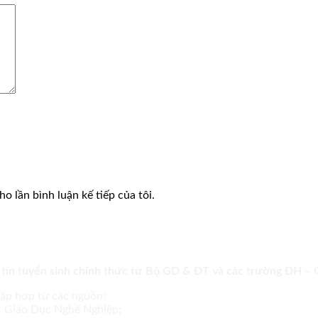
o lần bình luận kế tiếp của tôi.
 tin tuyển sinh chính thức từ Bộ GD & ĐT và các trường ĐH –
tập hợp từ các nguồn:
ục Giáo Dục Nghề Nghiệp;