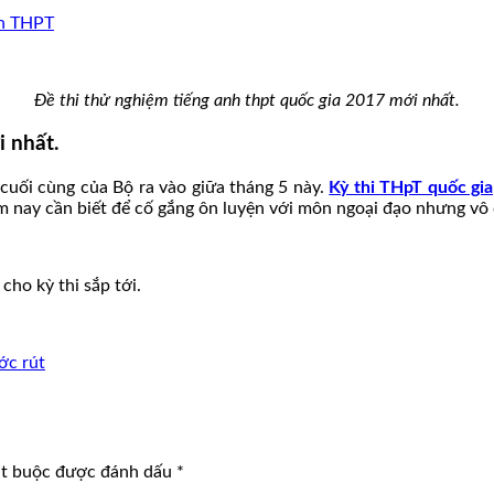
nh THPT
Đề thi thử nghiệm tiếng anh thpt quốc gia 2017 mới nhất.
i nhất.
n cuối cùng của Bộ ra vào giữa tháng 5 này.
Kỳ thi THpT quốc gia
ăm nay cần biết để cố gắng ôn luyện với môn ngoại đạo nhưng vô
cho kỳ thi sắp tới.
ớc rút
ắt buộc được đánh dấu
*