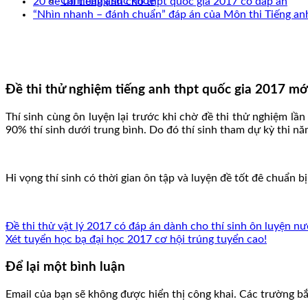
Cẩm nang sức khoẻ
20 đề thi tiếng anh cho thpt quốc gia 2017 có đáp án
“Nhìn nhanh – đánh chuẩn” đáp án của Môn thi Tiếng a
Đề thi thử nghiệm tiếng anh thpt quốc gia 2017 mớ
Thí sinh cùng ôn luyện lại trước khi chờ đề thi thử nghiệm lầ
90% thí sinh dưới trung bình. Do đó thí sinh tham dự kỳ thi n
Hi vọng thí sinh có thời gian ôn tập và luyện đề tốt đê chuẩn bị 
Đề thi thử vật lý 2017 có đáp án dành cho thí sinh ôn luyện nư
Xét tuyển học bạ đại học 2017 cơ hội trúng tuyển cao!
Để lại một bình luận
Email của bạn sẽ không được hiển thị công khai.
Các trường b