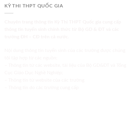
KỲ THI THPT QUỐC GIA
Chuyên trang thông tin Kỳ Thi THPT Quốc gia cung cấp
thông tin tuyển sinh chính thức từ Bộ GD & ĐT và các
trường ĐH – CĐ trên cả nước.
Nội dung thông tin tuyển sinh của các trường được chúng
tôi tập hợp từ các nguồn:
– Thông tin từ các website, tài liệu của Bộ GD&ĐT và Tổng
Cục Giáo Dục Nghề Nghiệp;
– Thông tin từ website của các trường
– Thông tin do các trường cung cấp