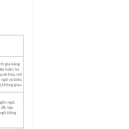
nh giá năng
lập luận, tư
 quát hóa, mô
 ngữ và biểu
g không gian.
Ngôn ngữ,
 đề, lập
 ngữ tiếng