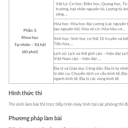
Vật Lý: Cơ học, Điện học, Quang học, Từ
trường, hạt nhân nguyên tử, Lượng tử án
sáng….
Hóa học: Hóa học đại cương (các nguyên t
tạo nguyên tử); Hóa vô cơ; Hóa hữu cơ…
Phần 3.
Khoa học
Sinh học: Sinh học cơ thể, Di truyền và biế
Tiến hóa….
Tự nhiên – Xã hội
(60 phút)
Lịch sử: Lịch sử thế giới cận – hiện đại Lịc
Việt Nam cận – hiện đại …
Địa lý và Giáo dục Công dân: Địa lý tự nhiê
lý dân cư, Chuyển dịch cơ cấu kinh tế, Địa 
ngành kinh tế, Địa lý các vùng kinh tế.
Hình thức thi
Thí sinh làm bài thi trực tiếp trên máy tính tại các phòng thi 
Phương pháp làm bài