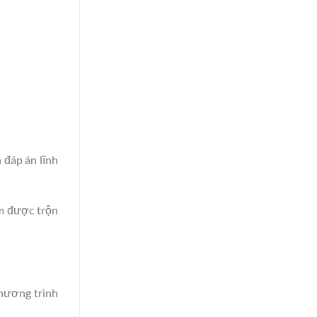
 đáp án lĩnh
m được trộn
chương trình