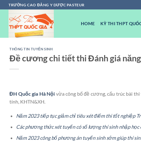
Chuyển
TRƯỜNG CAO ĐẲNG Y DƯỢC PASTEUR
đến
nội
HOME
KỲ THI THPT QUỐC
dung
THÔNG TIN TUYỂN SINH
Đề cương chi tiết thi Đánh giá năn
ĐH Quốc gia Hà Nội
vừa công bố đề cương, cấu trúc bài thi
tính, KHTN&XH.
Năm 2023 tiếp tục giảm chỉ tiêu xét điểm thi tốt nghiệp 
Các phương thức xét tuyển có số lượng thí sinh nhập học c
Năm 2023 công bố phương án tuyển sinh sớm giúp thí sin