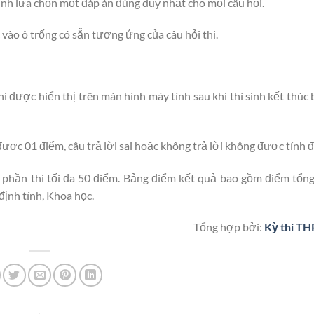
sinh lựa chọn một đáp án đúng duy nhất cho mỗi câu hỏi.
c vào ô trống có sẵn tương ứng của câu hỏi thi.
được hiển thị trên màn hình máy tính sau khi thí sinh kết thúc 
được 01 điểm, câu trả lời sai hoặc không trả lời không được tính 
i phần thi tối đa 50 điểm. Bảng điểm kết quả bao gồm điểm tổng
ịnh tính, Khoa học.
Tổng hợp bởi:
Kỳ thi TH