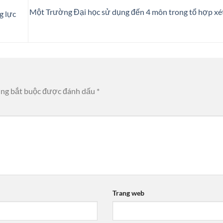
Một Trường Đại học sử dụng đến 4 môn trong tổ hợp xé
g lực
ờng bắt buộc được đánh dấu
*
Trang web