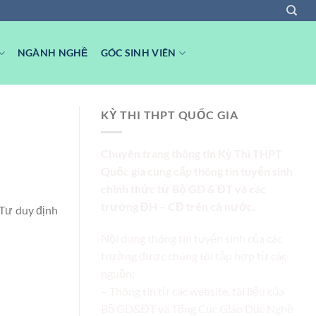
NGÀNH NGHỀ
GÓC SINH VIÊN
KỲ THI THPT QUỐC GIA
Chuyên trang thông tin Kỳ Thi THPT
Quốc gia cung cấp thông tin tuyển sinh
chính thức từ Bộ GD & ĐT và các
trường ĐH – CĐ trên cả nước.
 Tư duy định
Nội dung thông tin tuyển sinh của các
trường được chúng tôi tập hợp từ các
nguồn:
– Thông tin từ các website, tài liệu của
Bộ GD&ĐT và Tổng Cục Giáo Dục Nghề