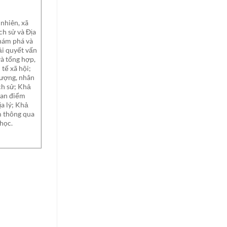
nhiên, xã
ịch sử và Địa
hám phá và
ải quyết vấn
và tổng hợp,
tế xã hội;
tượng, nhân
ịch sử; Khả
uan điểm
ịa lý; Khả
m thông qua
 học.