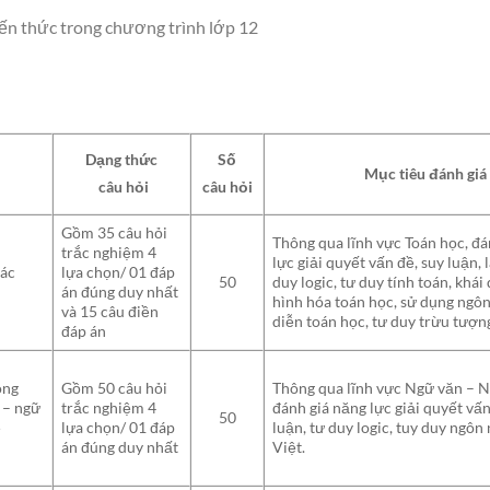
iến thức trong chương trình lớp 12
Dạng thức
Số
Mục tiêu đánh giá
câu hỏi
câu hỏi
Gồm 35 câu hỏi
Thông qua lĩnh vực Toán học, đá
trắc nghiệm 4
lực giải quyết vấn đề, suy luận, 
xác
lựa chọn/ 01 đáp
duy logic, tư duy tính toán, khái
50
án đúng duy nhất
hình hóa toán học, sử dụng ngôn
và 15 câu điền
diễn toán học, tư duy trừu tượn
đáp án
ong
Gồm 50 câu hỏi
Thông qua lĩnh vực Ngữ văn – 
 – ngữ
trắc nghiệm 4
đánh giá năng lực giải quyết vấn
50
ệ
lựa chọn/ 01 đáp
luận, tư duy logic, tuy duy ngôn
án đúng duy nhất
Việt.