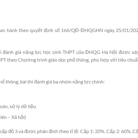
an hành theo
quyết định số 166/QĐ-ĐHQGHN ngày 25/01/202
hi đánh giá năng lực học sinh THPT của ĐHQG Hà Nội được xâ
HPT theo C
hương trình giáo dục phổ thông,
phù hợp với tiêu chu
ổ thông, bài thi đánh giá ba nhóm năng lực chính:
toán
,
xử lý
dữ
liệu
iên –
X
ã hội
)
 cấp độ 3 và được phân định theo tỉ lệ: Cấp 1: 20%, Cấp 2: 60%, C