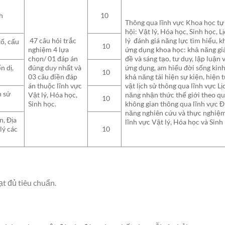
h
10
Thông qua lĩnh vực Khoa học tự 
hội: Vật lý, Hóa học, Sinh học, L
47 câu hỏi trắc
lý đánh giá năng lực
tìm hiểu, k
ố, cấu
10
nghiệm 4 lựa
ứng dụng
khoa học
: khả năng gi
chọn/ 01 đáp án
đề và sáng tạo, tư duy, lập luận 
n dị,
đúng duy nhất và
ứng dụng, am hiểu đời sống kinh 
10
03 câu điền đáp
khả năng tái hiện sự kiện, hiện 
án thuộc lĩnh vực
vật lịch sử thông qua lĩnh vực L
h sử
Vật lý, Hóa học,
năng nhận thức thế giới theo q
10
Sinh học.
không gian thông qua lĩnh vực Đ
năng nghiên cứu và thực nghiệ
n, Địa
lĩnh vực Vật lý, Hóa học và Sinh
lý các
10
đạt đủ tiêu chuẩn.