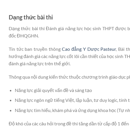
Dạng thức bài thi
Dạng thức bài thi
Đánh giá năng lực học sinh THPT
được b
đốc
ĐHQGHN.
Tin tức ban truyền thông
Cao đẳng Y Dược Pasteur
,
Bài t
hướng đánh giá các năng lực cốt lõi cần thiết của học sinh T
đánh giá năng lực trên thế giới
.
Thông qua nội dung kiến thức thuộc chương trình giáo dục ph
Năng lực g
iải quyết
vấn đề và sáng tạo
Năng lực
ngôn ngữ
tiếng Việt
, lập luận,
tư duy
logic, tính 
Năng lực tìm hiểu, khám phá và ứng dụng
khoa học (
T
ự nh
Độ khó của các câu hỏi trong đề thi tăng dần từ cấp độ 1 đến