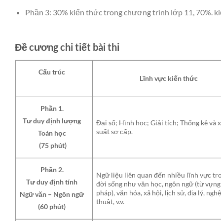
Phần 3: 30% kiến thức trong chương trình lớp 11, 70%. k
Đề cương chi tiết bài thi
Cấu trúc
Lĩnh vực kiến thức
Phần 1.
Tư duy định lượng
Đại số; Hình học; Giải tích; Thống kê và 
suất sơ cấp.
Toán học
(75 phút)
Phần 2.
Ngữ liệu liên quan đến nhiều lĩnh vực tr
Tư duy định tính
đời sống như văn học, ngôn ngữ (từ vựng
pháp), văn hóa, xã hội, lịch sử, địa lý, ngh
Ngữ văn – Ngôn ngữ
thuật, v.v.
(60 phút)