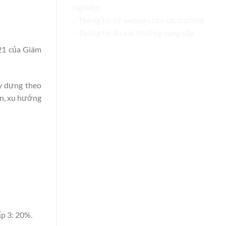
Nghiệp;
– Thông tin từ website của các trường
– Thông tin do các trường cung cấp
1 của Giám
y dựng theo
ẩn
,
xu hướng
ấp 3: 20%.