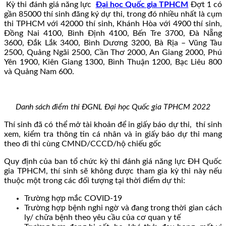
Kỳ thi đánh giá năng lực
Đại học Quốc gia TPHCM
Đợt 1 có
gần 85000 thí sinh đăng ký dự thi, trong đó nhiều nhất là cụm
thi TPHCM với 42000 thí sinh, Khánh Hòa với 4900 thí sinh,
Đồng Nai 4100, Bình Định 4100, Bến Tre 3700, Đà Nẵng
3600, Đắk Lắk 3400, Bình Dương 3200, Bà Rịa – Vũng Tàu
2500, Quảng Ngãi 2500, Cần Thơ 2000, An Giang 2000, Phú
Yên 1900, Kiên Giang 1300, Bình Thuận 1200, Bạc Liêu 800
và Quảng Nam 600.
Danh sách điểm thi ĐGNL Đại học Quốc gia TPHCM 2022
Thí sinh đã có thể mở tài khoản để in giấy báo dự thi, thí sinh
xem, kiểm tra thông tin cá nhân và in giấy báo dự thi mang
theo đi thi cùng CMND/CCCD/hộ chiếu gốc
Quy định của ban tổ chức kỳ thi đánh giá năng lực ĐH Quốc
gia TPHCM, thí sinh sẽ không được tham gia kỳ thi này nếu
thuộc một trong các đối tượng tại thời điểm dự thi:
Trường hợp mắc COVID-19
Trường hợp bệnh nghi ngờ và đang trong thời gian cách
ly/ chữa bệnh theo yêu cầu của cơ quan y tế