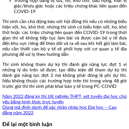
Trường hợp đang bị sốt, ho, khó thở, đau họng, mất vị
giác/khứu giác hoặc các triệu chứng khác liên quan đến
COVID-19
Thí sinh cần chủ động báo với hội đồng thi nếu có những biểu
hiện sốt, ho, khó thở, những thí sinh có biểu hiện sốt, ho, khó
thở hoặc các triệu chứng liên quan đến COVID-19 trong thời
gian thi sẽ không tiếp tục làm bài và được cán bộ y tế đưa
đến khu vực riêng để theo dõi và ra về sau khi hết giờ làm bài,
nếu cần thiết cán bộ y tế sẽ phối hợp với cơ quan y tế địa
phương để xử lý theo hướng dẫn
Thí sinh không tham dự kỳ thi đánh giá năng lực đợt 1 vì
những lý do trên sẽ được tạo điều kiện để tham dự kỳ thi
đánh giá năng lực đợt 2 mà không phải đóng lệ phí dự thi.
Nếu không thuộc các trường hợp trên thì trong vòng 48 giờ
trước giờ thi thí sinh phải khai báo y tế trong PC-COVID
Năm 2022 đăng ký thi tốt nghiệp THPT, xét tuyển đại học chủ
yếu bằng hình thức trực tuyến
Dùng mã định danh để xác nhận nhập học Đại học – Cao
đẳng năm 2022
Để lại một bình luận