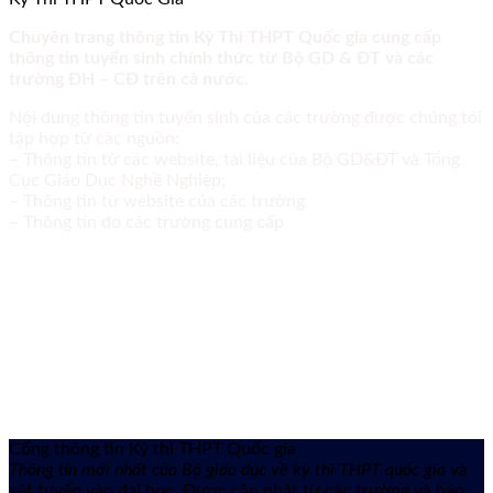
Chuyên trang thông tin Kỳ Thi THPT Quốc gia cung cấp
thông tin tuyển sinh chính thức từ Bộ GD & ĐT và các
trường ĐH – CĐ trên cả nước.
Nội dung thông tin tuyển sinh của các trường được chúng tôi
tập hợp từ các nguồn:
– Thông tin từ các website, tài liệu của Bộ GD&ĐT và Tổng
Cục Giáo Dục Nghề Nghiệp;
– Thông tin từ website của các trường
– Thông tin do các trường cung cấp
Cổng thông tin Kỳ thi THPT Quốc gia
Thông tin mới nhất của Bộ giáo dục về kỳ thi THPT quốc gia
và
xét tuyển vào đại học. Được cập nhật từ các trường và báo