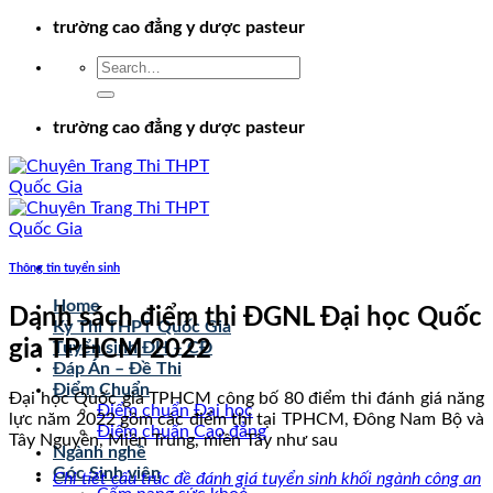
Chuyển
trường cao đẳng y dược pasteur
đến
nội
dung
trường cao đẳng y dược pasteur
Thông tin tuyển sinh
Home
Danh sách điểm thi ĐGNL Đại học Quốc
Kỳ Thi THPT Quốc Gia
gia TPHCM 2022
Tuyển sinh ĐH – CĐ
Đáp Án – Đề Thi
Điểm Chuẩn
Đại học Quốc gia TPHCM công bố 80 điểm thi đánh giá năng
Điểm chuẩn Đại học
lực năm 2022 gồm các điểm thi tại TPHCM, Đông Nam Bộ và
Điểm chuẩn Cao đẳng
Tây Nguyên, Miền Trung, miền Tây như sau
Ngành nghề
Góc Sinh viên
Chi tiết cấu trúc đề đánh giá tuyển sinh khối ngành công an