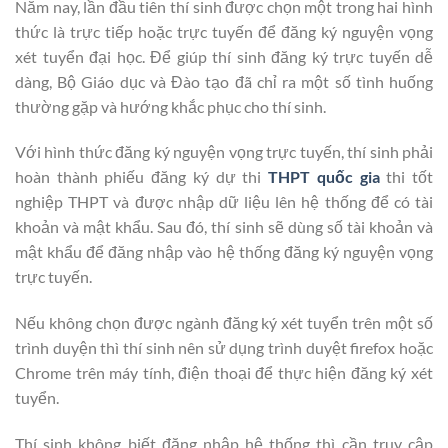
Năm nay, lần đầu tiên thí sinh được chọn một trong hai hình
thức là trực tiếp hoặc trực tuyến để đăng ký nguyện vọng
xét tuyển đại học. Để giúp thí sinh đăng ký trực tuyến dễ
dàng, Bộ Giáo dục và Đào tạo đã chỉ ra một số tình huống
thường gặp và hướng khắc phục cho thí sinh.
Với hình thức đăng ký nguyện vọng trực tuyến, thí sinh phải
hoàn thành phiếu đăng ký dự thi
THPT quốc gia
thi tốt
nghiệp THPT và được nhập dữ liệu lên hệ thống để có tài
khoản và mật khẩu. Sau đó, thí sinh sẽ dùng số tài khoản và
mật khẩu để đăng nhập vào hệ thống đăng ký nguyện vọng
trực tuyến.
Nếu không chọn được ngành đăng ký xét tuyển trên một số
trình duyện thì thí sinh nên sử dụng trình duyệt firefox hoặc
Chrome trên máy tính, điện thoại để thực hiện đăng ký xét
tuyển.
Thí sinh không biết đăng nhập hệ thống thì cần truy cập