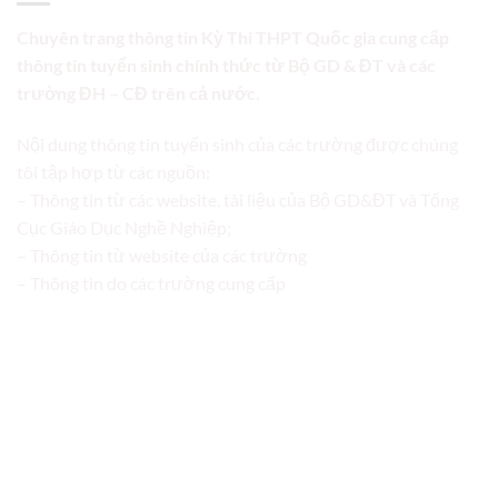
Chuyên trang thông tin Kỳ Thi THPT Quốc gia cung cấp
thông tin tuyển sinh chính thức từ Bộ GD & ĐT và các
trường ĐH – CĐ trên cả nước.
Nội dung thông tin tuyển sinh của các trường được chúng
tôi tập hợp từ các nguồn:
– Thông tin từ các website, tài liệu của Bộ GD&ĐT và Tổng
Cục Giáo Dục Nghề Nghiệp;
– Thông tin từ website của các trường
– Thông tin do các trường cung cấp