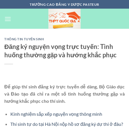
Chuyển
TRƯỜNG CAO ĐẲNG Y DƯỢC PASTEUR
đến
nội
dung
THÔNG TIN TUYỂN SINH
Đăng ký nguyện vọng trực tuyến: Tình
huống thường gặp và hướng khắc phục
Để giúp thí sinh đăng ký trực tuyến dễ dàng, Bộ Giáo dục
và Đào tạo đã chỉ ra một số tình huống thường gặp và
hướng khắc phục cho thí sinh.
Kinh nghiệm sắp xếp nguyện vọng thông minh
Thí sinh tự do tại Hà Nội nộp hồ sơ đăng ký dự thi ở đâu?