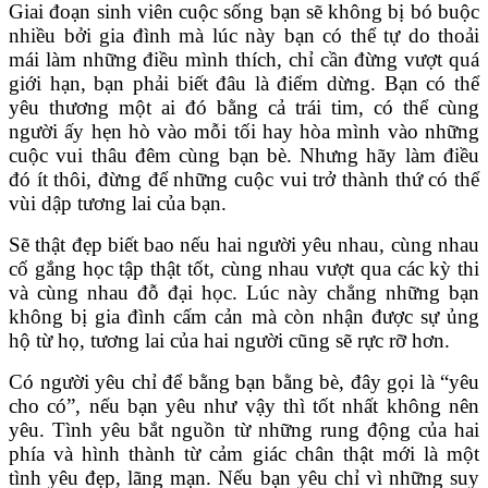
Giai đoạn sinh viên cuộc sống bạn sẽ không bị bó buộc
nhiều bởi gia đình mà lúc này bạn có thể tự do thoải
mái làm những điều mình thích, chỉ cần đừng vượt quá
giới hạn, bạn phải biết đâu là điểm dừng. Bạn có thể
yêu thương một ai đó bằng cả trái tim, có thể cùng
người ấy hẹn hò vào mỗi tối hay hòa mình vào những
cuộc vui thâu đêm cùng bạn bè. Nhưng hãy làm điều
đó ít thôi, đừng để những cuộc vui trở thành thứ có thể
vùi dập tương lai của bạn.
Sẽ thật đẹp biết bao nếu hai người yêu nhau, cùng nhau
cố gắng học tập thật tốt, cùng nhau vượt qua các kỳ thi
và cùng nhau đỗ đại học. Lúc này chẳng những bạn
không bị gia đình cấm cản mà còn nhận được sự ủng
hộ từ họ, tương lai của hai người cũng sẽ rực rỡ hơn.
Có người yêu chỉ để bằng bạn bằng bè, đây gọi là “yêu
cho có”, nếu bạn yêu như vậy thì tốt nhất không nên
yêu. Tình yêu bắt nguồn từ những rung động của hai
phía và hình thành từ cảm giác chân thật mới là một
tình yêu đẹp, lãng mạn. Nếu bạn yêu chỉ vì những suy