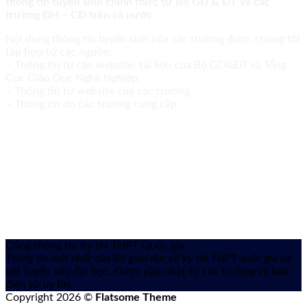
thông tin tuyển sinh chính thức từ Bộ GD & ĐT và các
trường ĐH – CĐ trên cả nước.
Nội dung thông tin tuyển sinh của các trường được chúng tôi
tập hợp từ các nguồn:
– Thông tin từ các website, tài liệu của Bộ GD&ĐT và Tổng
Cục Giáo Dục Nghề Nghiệp;
– Thông tin từ website của các trường
– Thông tin do các trường cung cấp
Cổng thông tin Kỳ thi THPT Quốc gia
Thông tin mới nhất của Bộ giáo dục về kỳ thi THPT quốc gia
và
xét tuyển vào đại học. Được cập nhật từ các trường và báo
điện tử uy tín.
Copyright 2026 ©
Flatsome Theme