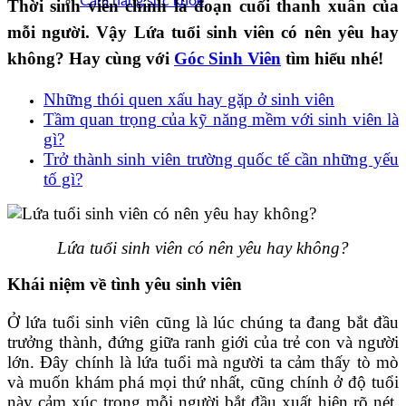
Cẩm nang sức khoẻ
Thời sinh viên chính là đoạn cuối thanh xuân của
mỗi người. Vậy Lứa tuổi sinh viên có nên yêu hay
không? Hay cùng với
Góc Sinh Viên
tìm hiểu nhé!
Những thói quen xấu hay gặp ở sinh viên
Tầm quan trọng của kỹ năng mềm với sinh viên là
gì?
Trở thành sinh viên trường quốc tế cần những yếu
tố gì?
Lứa tuổi sinh viên có nên yêu hay không?
Khái niệm về tình yêu sinh viên
Ở lứa tuổi sinh viên cũng là lúc chúng ta đang bắt đầu
trưởng thành, đứng giữa ranh giới của trẻ con và người
lớn. Đây chính là lứa tuổi mà người ta cảm thấy tò mò
và muốn khám phá mọi thứ nhất, cũng chính ở độ tuổi
này cảm xúc trong mỗi người bắt đầu xuất hiện rõ nét.