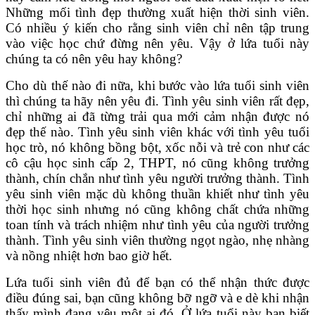
Những mối tình đẹp thường xuất hiện thời sinh viên.
Có nhiều ý kiến cho rằng sinh viên chỉ nên tập trung
vào việc học chứ đừng nên yêu. Vậy ở lứa tuổi này
chúng ta có nên yêu hay không?
Cho dù thế nào đi nữa, khi bước vào lứa tuổi sinh viên
thì chúng ta hãy nên yêu đi. Tình yêu sinh viên rất đẹp,
chỉ những ai đã từng trải qua mới cảm nhận được nó
đẹp thế nào. Tình yêu sinh viên khác với tình yêu tuổi
học trò, nó không bồng bột, xốc nỗi và trẻ con như các
cô cậu học sinh cấp 2, THPT, nó cũng không trưởng
thành, chín chắn như tình yêu người trưởng thành. Tình
yêu sinh viên mặc dù không thuần khiết như tình yêu
thời học sinh nhưng nó cũng không chất chứa những
toan tính và trách nhiệm như tình yêu của người trưởng
thành. Tình yêu sinh viên thường ngọt ngào, nhẹ nhàng
và nồng nhiệt hơn bao giờ hết.
Lứa tuổi sinh viên đủ để bạn có thể nhận thức được
điều đúng sai, bạn cũng không bỡ ngỡ và e dè khi nhận
thấy mình đang yêu một ai đó. Ở lứa tuổi này bạn biết