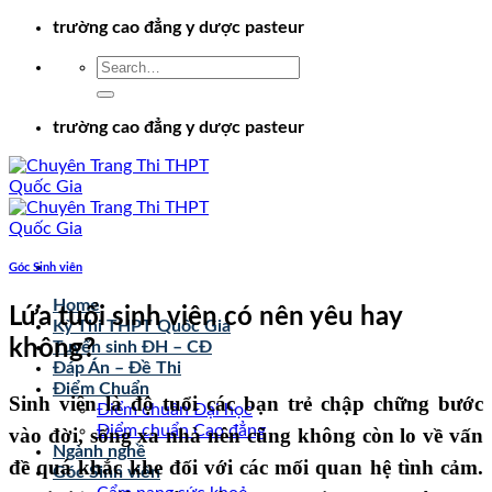
Chuyển
trường cao đẳng y dược pasteur
đến
nội
dung
trường cao đẳng y dược pasteur
Góc Sinh viên
Home
Lứa tuổi sinh viên có nên yêu hay
Kỳ Thi THPT Quốc Gia
không?
Tuyển sinh ĐH – CĐ
Đáp Án – Đề Thi
Điểm Chuẩn
Sinh viên là độ tuổi các bạn trẻ chập chững bước
Điểm chuẩn Đại học
Điểm chuẩn Cao đẳng
vào đời, sống xa nhà nên cũng không còn lo về vấn
Ngành nghề
đề quá khắc khe đối với các mối quan hệ tình cảm.
Góc Sinh viên