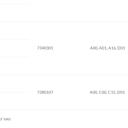
7340301
A00, A01, A16, D01
7380107
A00, C00, C15, D01
ư sau: