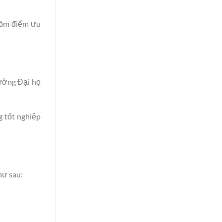
 gồm điểm ưu
rường Đại họ
g tốt nghiệp
hư sau: