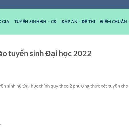
 GIA
TUYỂN SINH ĐH – CĐ
ĐÁP ÁN – ĐỀ THI
ĐIỂM CHUẨN
báo tuyển sinh Đại học 2022
ển sinh hệ Đại học chính quy theo 2 phương thức xét tuyển cho
T