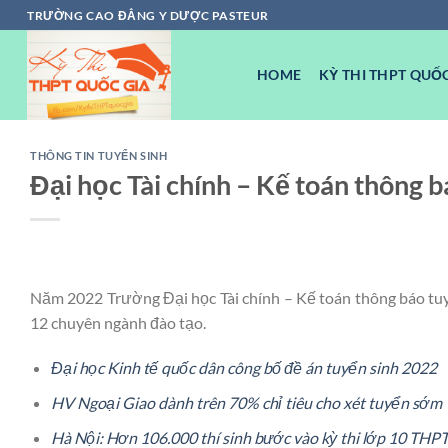
Chuyển
TRƯỜNG CAO ĐẲNG Y DƯỢC PASTEUR
đến
nội
HOME
KỲ THI THPT QUỐC
dung
THÔNG TIN TUYỂN SINH
Đại học Tài chính – Kế toán thông 
Năm 2022 Trường Đại học Tài chính – Kế toán thông báo tuy
12 chuyên ngành đào tạo.
Đại học Kinh tế quốc dân công bố đề án tuyển sinh 2022
HV Ngoại Giao dành trên 70% chỉ tiêu cho xét tuyển sớm
Hà Nội: Hơn 106.000 thí sinh bước vào kỳ thi lớp 10 THP