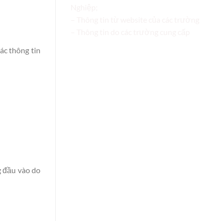
Nghiệp;
– Thông tin từ website của các trường
– Thông tin do các trường cung cấp
ác thông tin
g đầu vào do