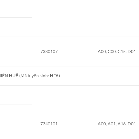
7380107
A00, C00, C15, D01
HIÊN HUẾ
(Mã tuyển sinh:
HFA
)
7340101
A00, A01, A16, D01