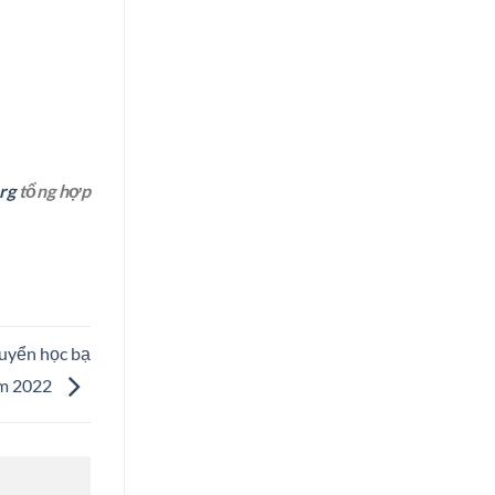
rg
tổng hợp
tuyển học bạ
m 2022