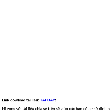
Link dowload tài liệu:
TẠI ĐÂY
!
Hi vọng với tài liệu chia sẻ trên sẽ giúp các bạn có cơ sở định 