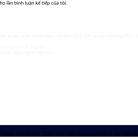
o lần bình luận kế tiếp của tôi.
 tin tuyển sinh chính thức từ Bộ GD & ĐT và các trường ĐH –
tập hợp từ các nguồn:
ục Giáo Dục Nghề Nghiệp;
 tuyển vào đại học. Được cập nhật từ các trường và báo điện tử 