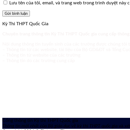
Lưu tên của tôi, email, và trang web trong trình duyệt này ch
Kỳ Thi THPT Quốc Gia
Chuyên trang thông tin Kỳ Thi THPT Quốc gia cung cấp thông
Nội dung thông tin tuyển sinh của các trường được chúng tôi 
– Thông tin từ các website, tài liệu của Bộ GD&ĐT và Tổng C
– Thông tin từ website của các trường
– Thông tin do các trường cung cấp
Cổng thông tin Kỳ thi THPT Quốc gia
Thông tin mới nhất của Bộ giáo dục về kỳ thi THPT quốc gia
và xét