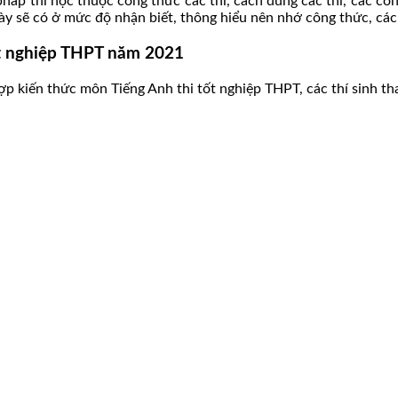
háp thì học thuộc công thức các thì, cách dùng các thì, các côn
y sẽ có ở mức độ nhận biết, thông hiểu nên nhớ công thức, các
tốt nghiệp THPT năm 2021
 hợp kiến thức môn Tiếng Anh thi tốt nghiệp THPT, các thí sinh t