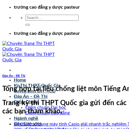
Chuyển
trường cao đẳng y dược pasteur
đến
nội
dung
trường cao đẳng y dược pasteur
Đáp Án - Đề Thi
Home
Kỳ Thi THPT Quốc Gia
Tổng hợp tài liệu chống liệt môn Tiếng 
Tuyển sinh ĐH – CĐ
Đáp Án – Đề Thi
Trang kỳ thi THPT Quốc gia gửi đến các 
Điểm Chuẩn
Điểm chuẩn Đại học
các bạn tham khảo.
Điểm chuẩn Cao đẳng
Ngành nghề
Góc Sinh viên
Kỹ thuật sử dụng máy tính Casio giải nhanh trắc nghiệm 