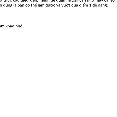
g thức câu điều kiện, mệnh đề quan hệ (chỉ cần nhớ mấy cái sơ
h dùng là bạn có thể làm được và vượt qua điểm 1 dễ dàng.
ham khảo nhé.