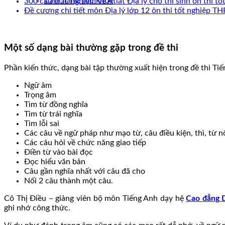
Cẩm nang sức khoẻ
300 câu trắc nghiệm về Atlat Địa lý cho thí sinh ôn thi 
Đề cương chi tiết môn Địa lý lớp 12 ôn thi tốt nghiệp 
Một số dạng bài thường gặp trong đề thi
Phần kiến thức, dạng bài tập thường xuất hiện trong đề thi Ti
Ngữ âm
Trọng âm
Tìm từ đồng nghĩa
Tìm từ trái nghĩa
Tìm lỗi sai
Các câu về ngữ pháp như mạo từ, câu điều kiện, thì, từ nố
Các câu hỏi về chức năng giao tiếp
Điền từ vào bài đọc
Đọc hiểu văn bản
Câu gần nghĩa nhất với câu đã cho
Nối 2 câu thành một câu.
Cô Thị Điều – giảng viên bộ môn Tiếng Anh dạy hệ
Cao đẳng
ghi nhớ công thức.