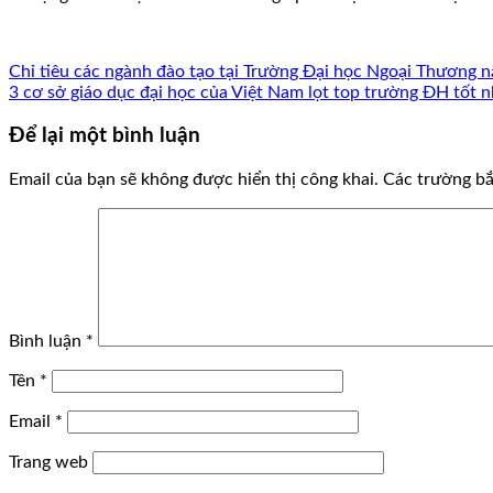
Chỉ tiêu các ngành đào tạo tại Trường Đại học Ngoại Thương 
3 cơ sở giáo dục đại học của Việt Nam lọt top trường ĐH tốt 
Để lại một bình luận
Email của bạn sẽ không được hiển thị công khai.
Các trường b
Bình luận
*
Tên
*
Email
*
Trang web