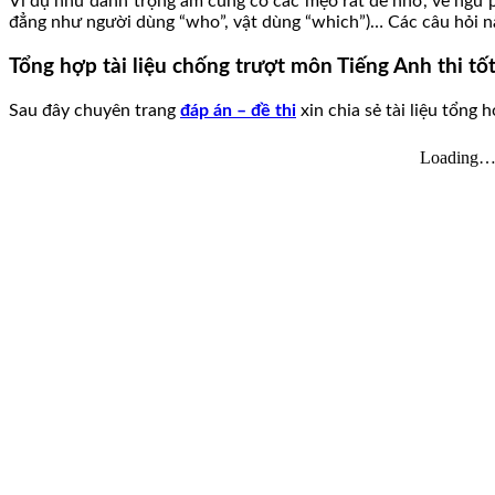
Ví dụ như đánh trọng âm cũng có các mẹo rất dễ nhớ, về ngữ p
đẳng như người dùng “who”, vật dùng “which”)… Các câu hỏi nà
Tổng hợp tài liệu chống trượt môn Tiếng Anh thi 
Sau đây chuyên trang
đáp án – đề thi
xin chia sẻ tài liệu tổng