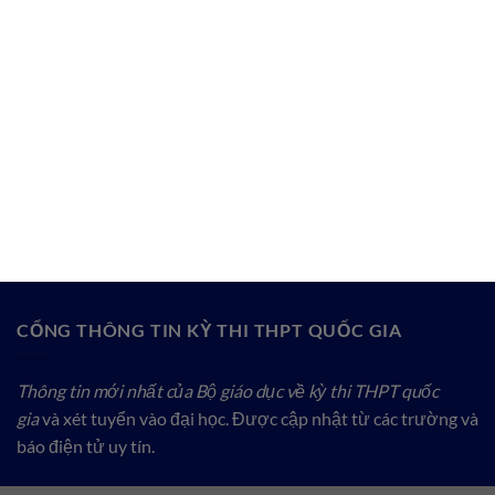
CỔNG THÔNG TIN KỲ THI THPT QUỐC GIA
Thông tin mới nhất của Bộ giáo dục về kỳ thi THPT quốc
gia
và xét tuyển vào đại học. Được cập nhật từ các trường và
báo điện tử uy tín.