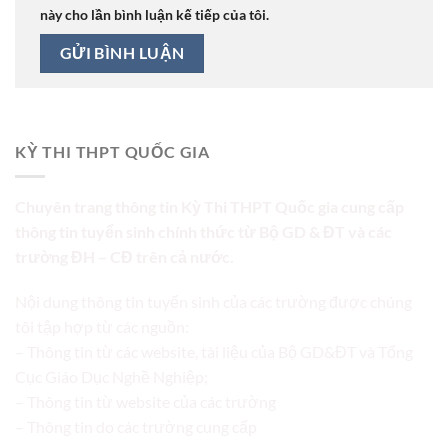
này cho lần bình luận kế tiếp của tôi.
KỲ THI THPT QUỐC GIA
Chuyên trang thông tin Kỳ Thi THPT Quốc gia cung cấp
thông tin tuyển sinh chính thức từ Bộ GD & ĐT và các
trường ĐH – CĐ trên cả nước.
Nội dung thông tin tuyển sinh của các trường được chúng
tôi tập hợp từ các nguồn:
– Thông tin từ các website, tài liệu của Bộ GD&ĐT và Tổng
Cục Giáo Dục Nghề Nghiệp;
– Thông tin từ website của các trường
– Thông tin do các trường cung cấp