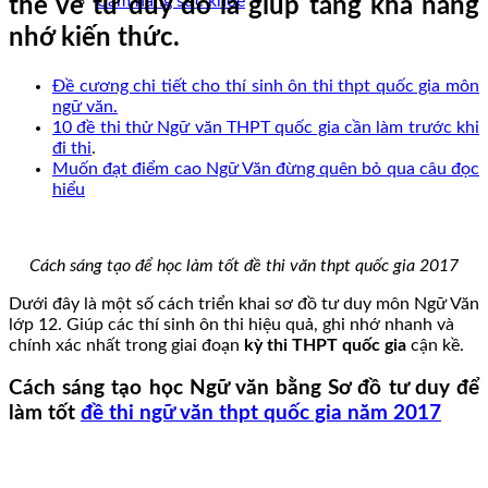
Cẩm nang sức khoẻ
thế về tư duy đó là giúp tăng khả năng
nhớ kiến thức.
Đề cương chi tiết cho thí sinh ôn thi thpt quốc gia môn
ngữ văn.
10 đề thi thử Ngữ văn THPT quốc gia cần làm trước khi
đi thi
.
Muốn đạt điểm cao Ngữ Văn đừng quên bỏ qua câu đọc
hiểu
Cách sáng tạo để học làm tốt đề thi văn thpt quốc gia 2017
Dưới đây là một số cách triển khai sơ đồ tư duy môn Ngữ Văn
lớp 12. Giúp các thí sinh ôn thi hiệu quả, ghi nhớ nhanh và
chính xác nhất trong giai đoạn
kỳ thi THPT quốc gia
cận kề.
Cách sáng tạo học Ngữ văn bằng Sơ đồ tư duy để
làm tốt
đề thi ngữ văn thpt quốc gia năm 2017