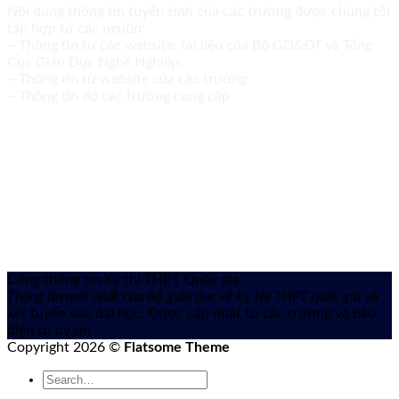
Nội dung thông tin tuyển sinh của các trường được chúng tôi
tập hợp từ các nguồn:
– Thông tin từ các website, tài liệu của Bộ GD&ĐT và Tổng
Cục Giáo Dục Nghề Nghiệp;
– Thông tin từ website của các trường
– Thông tin do các trường cung cấp
Cổng thông tin Kỳ thi THPT Quốc gia
Thông tin mới nhất của Bộ giáo dục về kỳ thi THPT quốc gia
và
xét tuyển vào đại học. Được cập nhật từ các trường và báo
điện tử uy tín.
Copyright 2026 ©
Flatsome Theme