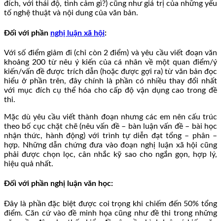
đích, với thái độ, tình cảm gì?) cũng như giá trị của những yếu
tố nghệ thuật và nội dung của văn bản.
Đối với phần
nghị luận xã hội
:
Với số điểm giảm đi (chỉ còn 2 điểm) và yêu cầu viết đoạn văn
khoảng 200 từ nêu ý kiến của cá nhân về một quan điểm/ý
kiến/vấn đề được trích dẫn (hoặc được gợi ra) từ văn bản đọc
hiểu ở phần trên, đây chính là phần có nhiều thay đổi nhất
với mục đích cụ thể hóa cho cấp độ vận dụng cao trong đề
thi.
Mặc dù yêu cầu viết thành đoạn nhưng các em nên cấu trúc
theo bố cục chặt chẽ (nêu vấn đề – bàn luận vấn đề – bài học
nhận thức, hành động) với trình tự diễn đạt tổng – phân –
hợp. Những dẫn chứng đưa vào đoạn nghị luận xã hội cũng
phải được chọn lọc, cân nhắc kỹ sao cho ngắn gọn, hợp lý,
hiệu quả nhất.
Đối với phần nghị luận văn học:
Đây là phần đặc biệt được coi trọng khi chiếm đến 50% tổng
điểm. Căn cứ vào đề minh họa cũng như đề thi trong những