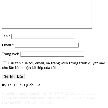
Tên
*
Email
*
Trang web
Lưu tên của tôi, email, và trang web trong trình duyệt này
cho lần bình luận kế tiếp của tôi.
Kỳ Thi THPT Quốc Gia
Chuyên trang thông tin Kỳ Thi THPT Quốc gia cung cấp
thông tin tuyển sinh chính thức từ Bộ GD & ĐT và các
trường ĐH – CĐ trên cả nước.