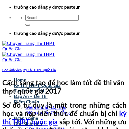
Chuyển
trường cao đẳng y dược pasteur
đến
nội
dung
trường cao đẳng y dược pasteur
Góc Sinh viên
,
Kỳ Thi THPT Quốc Gia
Home
Cách sáng tạo để học làm tốt đề thi văn
Kỳ Thi THPT Quốc Gia
thpt quốc gia 2017
Tuyển sinh ĐH – CĐ
Đáp Án – Đề Thi
Điểm Chuẩn
Sơ đồ tư duy là một trong những cách
Điểm chuẩn Đại học
học và nạp kiến thức để chuẩn bị chi
kỳ
Điểm chuẩn Cao đẳng
Ngành nghề
thi THPT quốc gia
sắp tới. Với những ưu
Góc Sinh viên