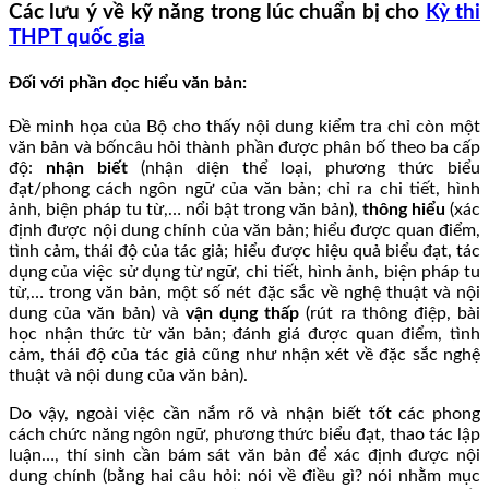
Các lưu ý về kỹ năng trong lúc chuẩn bị cho
Kỳ thi
THPT quốc gia
Đối với phần đọc hiểu văn bản:
Đề minh họa của Bộ cho thấy nội dung kiểm tra chỉ còn một
văn bản và bốncâu hỏi thành phần được phân bố theo ba cấp
độ:
nhận biết
(nhận diện thể loại, phương thức biểu
đạt/phong cách ngôn ngữ của văn bản; chỉ ra chi tiết, hình
ảnh, biện pháp tu từ,… nổi bật trong văn bản),
thông hiểu
(xác
định được nội dung chính của văn bản; hiểu được quan điểm,
tình cảm, thái độ của tác giả; hiểu được hiệu quả biểu đạt, tác
dụng của việc sử dụng từ ngữ, chi tiết, hình ảnh, biện pháp tu
từ,… trong văn bản, một số nét đặc sắc về nghệ thuật và nội
dung của văn bản) và
vận dụng thấp
(rút ra thông điệp, bài
học nhận thức từ văn bản; đánh giá được quan điểm, tình
cảm, thái độ của tác giả cũng như nhận xét về đặc sắc nghệ
thuật và nội dung của văn bản).
Do vậy, ngoài việc cần nắm rõ và nhận biết tốt các phong
cách chức năng ngôn ngữ, phương thức biểu đạt, thao tác lập
luận…, thí sinh cần bám sát văn bản để xác định được nội
dung chính (bằng hai câu hỏi: nói về điều gì? nói nhằm mục