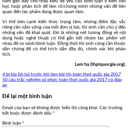
năm gần đây cho thấy kiểu đề yêu cầu bình luận ý kiến văn
học hoặc phân tích để làm rõ/chứng minh những vấn đề liên
quan đến tác phẩm đang được quan tâm.
Vì thế bên cạnh kiến thức trọng tâm, những điểm đặc sắc
riêng cần nắm vững của mỗi đơn vị bài, thí sinh cần chú ý đến
những vấn đề khái quát. Đó là những nét tương đồng về nội
dung hoặc nghệ thuật có thể gắn kết nhóm tác phẩm với
nhau để so sánh/bình luận. Đồng thời thí sinh cũng cần thuộc
dẫn chứng để có thể trích dẫn đầy đủ, chính xác khi phân
tích.
Lam hạ (thptquocgia.org).
4 bí kíp bỏ túi trước khi làm bài thi toán thpt quốc gia 2017
50 câu trắc nghiệm số phức toán thpt quốc gia 2017 có đáp
án
Để lại một bình luận
Email của bạn sẽ không được hiển thị công khai.
Các trường
bắt buộc được đánh dấu
*
Bình luận
*