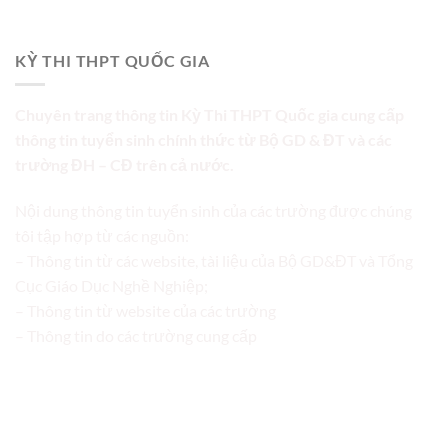
KỲ THI THPT QUỐC GIA
Chuyên trang thông tin Kỳ Thi THPT Quốc gia cung cấp
thông tin tuyển sinh chính thức từ Bộ GD & ĐT và các
trường ĐH – CĐ trên cả nước.
Nội dung thông tin tuyển sinh của các trường được chúng
tôi tập hợp từ các nguồn:
– Thông tin từ các website, tài liệu của Bộ GD&ĐT và Tổng
Cục Giáo Dục Nghề Nghiệp;
– Thông tin từ website của các trường
– Thông tin do các trường cung cấp