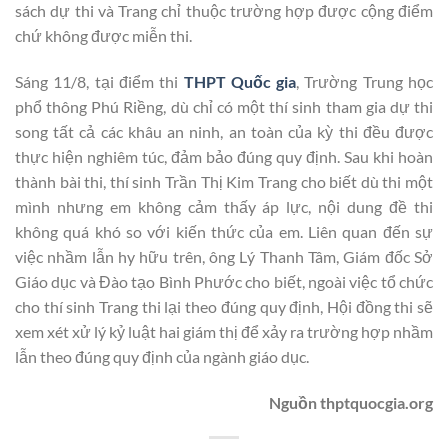
sách dự thi và Trang chỉ thuộc trường hợp được cộng điểm
chứ không được miễn thi.
Sáng 11/8, tại điểm thi
THPT Quốc gia
, Trường Trung học
phổ thông Phú Riềng, dù chỉ có một thí sinh tham gia dự thi
song tất cả các khâu an ninh, an toàn của kỳ thi đều được
thực hiện nghiêm túc, đảm bảo đúng quy định. Sau khi hoàn
thành bài thi, thí sinh Trần Thị Kim Trang cho biết dù thi một
mình nhưng em không cảm thấy áp lực, nội dung đề thi
không quá khó so với kiến thức của em. Liên quan đến sự
việc nhầm lẫn hy hữu trên, ông Lý Thanh Tâm, Giám đốc Sở
Giáo dục và Đào tạo Bình Phước cho biết, ngoài việc tổ chức
cho thí sinh Trang thi lại theo đúng quy định, Hội đồng thi sẽ
xem xét xử lý kỷ luật hai giám thị để xảy ra trường hợp nhầm
lẫn theo đúng quy định của ngành giáo dục.
Nguồn thptquocgia.org