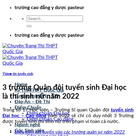
Chuyển
trường cao đẳng y dược pasteur
đến
nội
dung
trường cao đẳng y dược pasteur
Thông tin tuyển sinh
Home
3 trường Quân đội tuyển sinh Đại học
Kỳ Thi THPT Quốc Gia
là thí sinh nữ năm 2022
Tuyển sinh ĐH – CĐ
Đáp Án – Đề Thi
Điểm Chuẩn
Trong số 17 Học viện – Trường Sĩ quan Quân đội
tuyển sinh
Điểm chuẩn Đại học
Đại học – Cao đẳng
năm 2022 sẽ chỉ có duy nhất 3 Trường
Điểm chuẩn Cao đẳng
được tuyển sinh thí sinh nữ trên phạm vi toàn cả nước.
Ngành nghề
Góc Sinh viên
Điều kiện xét tuyển vào các trường quân sự năm 2022