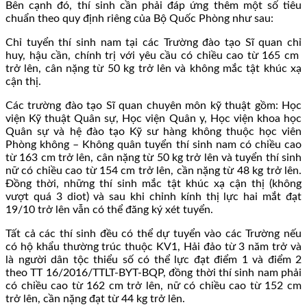
Bên cạnh đó, thí sinh cần phải đáp ứng thêm một số tiêu
chuẩn theo quy định riêng của Bộ Quốc Phòng như sau:
Chỉ tuyển thí sinh nam tại các Trường đào tạo Sĩ quan chỉ
huy, hậu cần, chính trị với yêu cầu có chiều cao từ 165 cm
trở lên, cân nặng từ 50 kg trở lên và không mắc tật khúc xạ
cận thị.
Các trường đào tạo Sĩ quan chuyên môn kỹ thuật gồm: Học
viện Kỹ thuật Quân sự, Học viện Quân y, Học viện khoa học
Quân sự và hệ đào tạo Kỹ sư hàng không thuộc học viên
Phòng không – Không quân tuyển thí sinh nam có chiều cao
từ 163 cm trở lên, cân nặng từ 50 kg trở lên và tuyển thí sinh
nữ có chiều cao từ 154 cm trở lên, cần nặng từ 48 kg trở lên.
Đồng thời, những thí sinh mắc tật khúc xạ cận thị (không
vượt quá 3 diot) và sau khi chỉnh kính thị lực hai mắt đạt
19/10 trở lên vẫn có thể đăng ký xét tuyển.
Tất cả các thí sinh đều có thể dự tuyển vào các Trường nếu
có hộ khẩu thường trúc thuộc KV1, Hải đảo từ 3 năm trở và
là người dân tộc thiểu số có thể lực đạt điểm 1 và điểm 2
theo TT 16/2016/TTLT-BYT-BQP, đồng thời thí sinh nam phải
có chiều cao từ 162 cm trở lên, nữ có chiều cao từ 152 cm
trở lên, cần nặng đạt từ 44 kg trở lên.