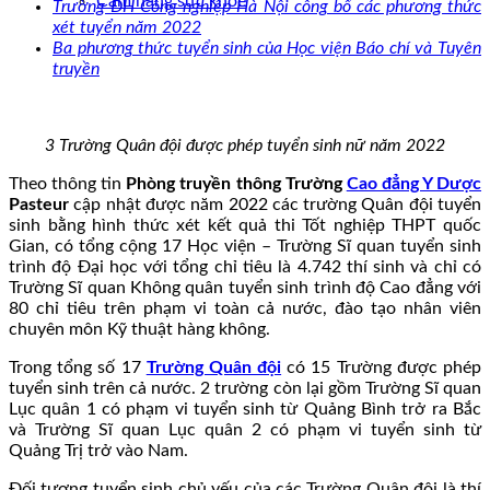
Cẩm nang sức khoẻ
Trường ĐH Công nghiệp Hà Nội công bố các phương thức
xét tuyển năm 2022
Ba phương thức tuyển sinh của Học viện Báo chí và Tuyên
truyền
3 Trường Quân đội được phép tuyển sinh nữ năm 2022
Theo thông tin
Phòng truyền thông Trường
Cao đẳng Y Dược
Pasteur
cập nhật được năm 2022 các trường Quân đội tuyển
sinh bằng hình thức xét kết quả thi Tốt nghiệp THPT quốc
Gian, có tổng cộng 17 Học viện – Trường Sĩ quan tuyển sinh
trình độ Đại học với tổng chỉ tiêu là 4.742 thí sinh và chỉ có
Trường Sĩ quan Không quân tuyển sinh trình độ Cao đẳng với
80 chỉ tiêu trên phạm vi toàn cả nước, đào tạo nhân viên
chuyên môn Kỹ thuật hàng không.
Trong tổng số 17
Trường Quân đội
có 15 Trường được phép
tuyển sinh trên cả nước. 2 trường còn lại gồm Trường Sĩ quan
Lục quân 1 có phạm vi tuyển sinh từ Quảng Bình trở ra Bắc
và Trường Sĩ quan Lục quân 2 có phạm vi tuyển sinh từ
Quảng Trị trở vào Nam.
Đối tượng tuyển sinh chủ yếu của các Trường Quân đội là thí