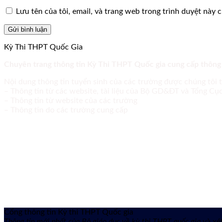
Lưu tên của tôi, email, và trang web trong trình duyệt này ch
Kỳ Thi THPT Quốc Gia
Chuyên trang thông tin Kỳ Thi THPT Quốc gia cung cấp thông
Nội dung thông tin tuyển sinh của các trường được chúng tôi 
– Thông tin từ các website, tài liệu của Bộ GD&ĐT và Tổng C
– Thông tin từ website của các trường
– Thông tin do các trường cung cấp
Cổng thông tin Kỳ thi THPT Quốc gia
Thông tin mới nhất của Bộ giáo dục về kỳ thi THPT quốc gia
và xét