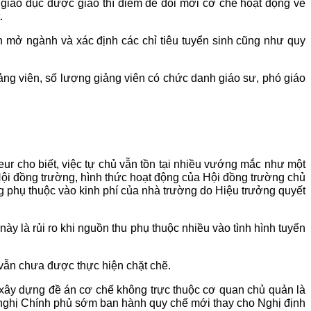
ở giáo dục được giao thí điểm để đổi mới cơ chế hoạt động về
.
an mở ngành và xác định các chỉ tiêu tuyển sinh cũng như quy
ảng viên, số lượng giảng viên có chức danh giáo sư, phó giáo
cho biết, việc tự chủ vẫn tồn tại nhiều vướng mắc như một
ội đồng trường, hình thức hoạt động của Hội đồng trường chủ
g phụ thuộc vào kinh phí của nhà trường do Hiệu trưởng quyết
ày là rủi ro khi nguồn thu phụ thuộc nhiều vào tình hình tuyển
vẫn chưa được thực hiện chặt chẽ.
 xây dựng đề án cơ chế không trực thuộc cơ quan chủ quản là
 nghị Chính phủ sớm ban hành quy chế mới thay cho Nghị định