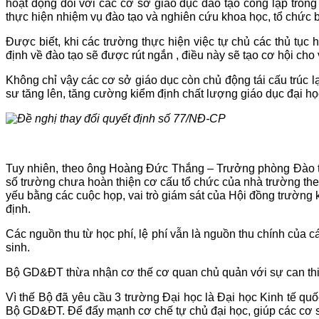
hoạt động đối với các cơ sở giáo dục đào tạo công lập trong
thực hiện nhiệm vụ đào tạo và nghiên cứu khoa học, tổ chức b
Được biết, khi các trường thực hiện việc tự chủ các thủ tục
định về đào tạo sẽ được rút ngắn , điều này sẽ tạo cơ hội cho
Không chỉ vậy các cơ sở giáo dục còn chủ động tái cấu trúc 
sư tăng lên, tăng cường kiểm định chất lượng giáo dục đại họ
Tuy nhiên, theo ông Hoàng Đức Thắng – Trưởng phòng Đào t
số trường chưa hoàn thiện cơ cấu tổ chức của nhà trường th
yếu bằng các cuộc họp, vai trò giám sát của Hội đồng trường
định.
Các nguồn thu từ học phí, lệ phí vẫn là nguồn thu chính của c
sinh.
Bộ GD&ĐT thừa nhận cơ thế cơ quan chủ quản với sự can thiệ
Vì thế Bộ đã yêu cầu 3 trường Đại học là Đại học Kinh tế q
Bộ GD&ĐT. Để đẩy mạnh cơ chế tự chủ đại học, giúp các cơ s