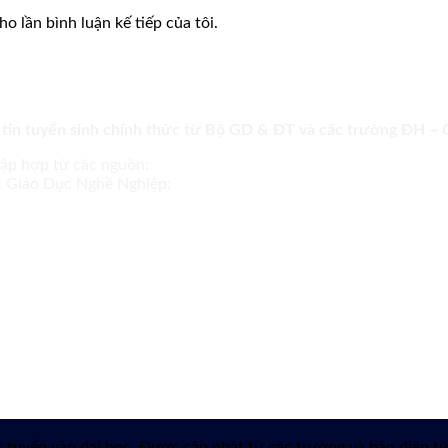
o lần bình luận kế tiếp của tôi.
 tin tuyển sinh chính thức từ Bộ GD & ĐT và các trường ĐH –
tập hợp từ các nguồn:
ục Giáo Dục Nghề Nghiệp;
 tuyển vào đại học. Được cập nhật từ các trường và báo điện tử 