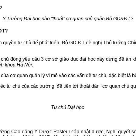
3 Trường Đại học nào “thoát” cơ quan chủ quản Bộ GD&ĐT?
&ĐT?
đa quyền tự chủ để phát triển, Bộ GD-ĐT đề nghị Thủ tướng Ch
chủ động yêu cầu 3 cơ sở giáo dục đại học xây dựng đề án kh
ch khoa Hà Nội
.
 của cơ quan quản lý vĩ mô vào các vấn đề tự chủ, đặc biệt là 
 tự chủ của các trường, để tiến tới thoát dần “cơ quan chủ qu
Tự chủ Đại học
ờng Cao đẳng Y Dược Pasteur cập nhật được, Nghị quyết số