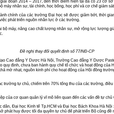
 giai đoạn 2014 – 2017, đến thời điểm hiện tại đã có 23 cơ s
ộ máy nhân sự, tài chính, học bổng, học phí và cơ chế giám sát
 hành chính của các trường Đại học sẽ được giảm bớt, thời gi
 việc phát triển nguồn nhân lực ở các trường.
lại bộ máy, nâng cao chất lượng nhân sự, mở rộng lực lượng gi
c.
Đề nghị thay đổi quyết định số 77/NĐ-CP
ạo Cao đẳng Y Dược Hà Nội, Trường Cao đẳng Y Dược Pasteur 
eo quy định, chưa ban hành quy chế tổ chức và hoạt động của H
 khá mờ nhạt, nguồn kinh phí cho hoạt động của Hội đồng trườn
ác trường tự chủ, chiếm trên 70% tổng thu của các trường, điều n
p của cơ quan quản lý vĩ mô liên quan đến các vấn đề tự chủ 
uốc dân, Đại học Kinh tế Tp.HCM và Đại học Bách Khoa Hà Nội
ở phát huy được tối đa quyền tự chủ để phát triển Bộ cũng đề