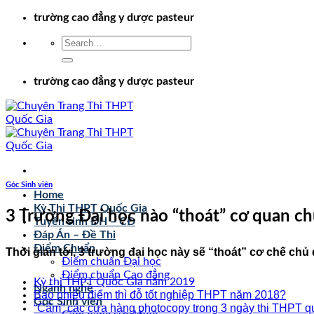
Chuyển
trường cao đẳng y dược pasteur
đến
nội
dung
trường cao đẳng y dược pasteur
Góc Sinh viên
Home
Kỳ Thi THPT Quốc Gia
3 Trường Đại học nào “thoát” cơ quan 
Tuyển sinh ĐH – CĐ
Đáp Án – Đề Thi
Điểm Chuẩn
Thời gian tới, 3 trường đại học này sẽ “thoát” cơ chế c
Điểm chuẩn Đại học
Điểm chuẩn Cao đẳng
Kỳ thi THPT Quốc Gia năm 2019
Ngành nghề
Bao nhiêu điểm thì đỗ tốt nghiệp THPT năm 2018?
Góc Sinh viên
“Cấm” các cửa hàng photocopy trong 3 ngày thi THPT q