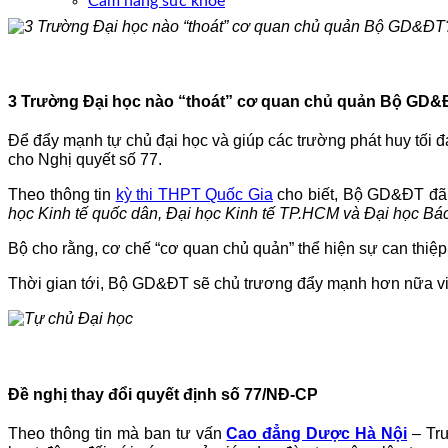
Cẩm nang sức khoẻ
3 Trường Đại học nào “thoát” cơ quan chủ quản Bộ GD
Để đẩy mạnh tự chủ đại học và giúp các trường phát huy tối 
cho Nghị quyết số 77.
Theo thông tin
kỳ thi THPT Quốc Gia
cho biết, Bộ GD&ĐT đã 
học Kinh tế quốc dân, Đại học Kinh tế TP.HCM và Đại học Bá
Bộ cho rằng, cơ chế “cơ quan chủ quản” thể hiện sự can thiệp
Thời gian tới, Bộ GD&ĐT sẽ chủ trương đẩy mạnh hơn nữa việc
Đề nghị thay đổi quyết định số 77/NĐ-CP
Theo thông tin mà ban tư vấn
Cao đẳng Dược Hà Nội
– Trư