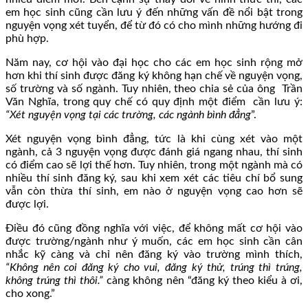
em học sinh cũng cần lưu ý đến những vấn đề nổi bật trong
nguyện vọng xét tuyển, để từ đó có cho mình những hướng đi
phù hợp.
Năm nay, cơ hội vào đại học cho các em học sinh rộng mở
hơn khi thí sinh được đăng ký không hạn chế về nguyện vọng,
số trường và số ngành. Tuy nhiên, theo chia sẻ của ông Trần
Văn Nghĩa, trong quy chế có quy định một điểm cần lưu ý:
“Xét nguyện vọng tại các trường, các ngành bình đẳng
”.
Xét nguyện vọng bình đẳng, tức là khi cùng xét vào một
ngành, cả 3 nguyện vọng được đánh giá ngang nhau, thí sinh
có điểm cao sẽ lợi thế hơn. Tuy nhiên, trong một ngành mà có
nhiều thí sinh đăng ký, sau khi xem xét các tiêu chí bổ sung
vẫn còn thừa thí sinh, em nào ở nguyện vọng cao hơn sẽ
được lợi.
Điều đó cũng đồng nghĩa với việc, để không mất cơ hội vào
được trường/ngành như ý muốn, các em học sinh cần cân
nhắc kỹ càng và chỉ nên đăng ký vào trường mình thích,
“Không nên coi đăng ký cho vui, đăng ký thử, trúng thì trúng,
không trúng thì thôi.”
càng không nên “đăng ký theo kiểu à ơi,
cho xong.”