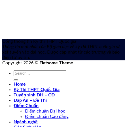
Cổng thông tin Kỳ thi THPT Quốc gia
Thông tin mới nhất của Bộ giáo dục về kỳ thi THPT quốc gia
và
xét tuyển vào đại học. Được cập nhật từ các trường và báo
điện tử uy tín.
Copyright 2026 ©
Flatsome Theme
Home
Kỳ Thi THPT Quốc Gia
Tuyển sinh ĐH – CĐ
Đáp Án – Đề Thi
Điểm Chuẩn
Điểm chuẩn Đại học
Điểm chuẩn Cao đẳng
Ngành nghề