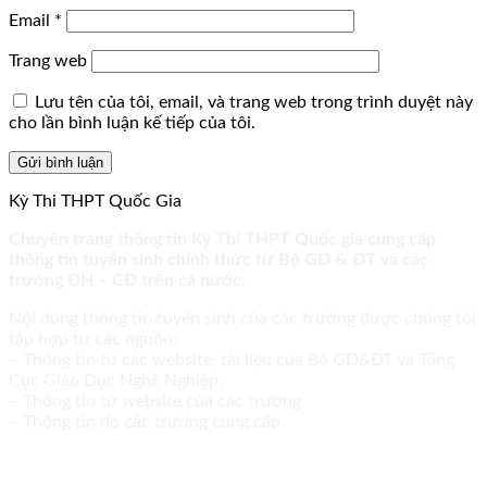
Email
*
Trang web
Lưu tên của tôi, email, và trang web trong trình duyệt này
cho lần bình luận kế tiếp của tôi.
Kỳ Thi THPT Quốc Gia
Chuyên trang thông tin Kỳ Thi THPT Quốc gia cung cấp
thông tin tuyển sinh chính thức từ Bộ GD & ĐT và các
trường ĐH – CĐ trên cả nước.
Nội dung thông tin tuyển sinh của các trường được chúng tôi
tập hợp từ các nguồn:
– Thông tin từ các website, tài liệu của Bộ GD&ĐT và Tổng
Cục Giáo Dục Nghề Nghiệp;
– Thông tin từ website của các trường
– Thông tin do các trường cung cấp