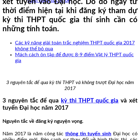
Cẩm nang sức khoẻ
xét tuyển vào Đại học. Do đó ngay từ
thời điểm hiện tại khi đăng ký tham dự
kỳ thi THPT quốc gia thí sinh cần có
những tính toán.
Các kỹ năng giải toán trắc nghiệm THPT quốc gia 2017
không thể bỏ qua
Mách cách ôn tập để được 8-9 điểm Vật lý THPT quốc
gia
3 nguyên tắc để qua kỳ thi THPT và không trượt Đại học năm
2017
3 nguyên tắc để qua
kỳ thi THPT quốc gia
và xét
tuyển Đại học năm 2017
Nguyên tắc về đăng ký nguyện vọng.
Năm 2017 là năm công tác
thông tin tuyển sinh
Đại học có
nhiều điểm mới. Bên cạnh sự thay đổi về hình thức thi, các