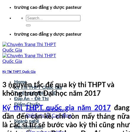
Chuyển
trường cao đẳng y dược pasteur
đến
nội
dung
trường cao đẳng y dược pasteur
Kỳ Thi THPT Quốc Gia
Home
3 nguyên tắc để qua kỳ thi THPT và
Kỳ Thi THPT Quốc Gia
không trượt Đại học năm 2017
Tuyển sinh ĐH – CĐ
Đáp Án – Đề Thi
Điểm Chuẩn
Kỳ thi THPT quốc gia năm 2017
đang
Điểm chuẩn Đại học
dần đến cận kề, chỉ còn mấy tháng nữa
Điểm chuẩn Cao đẳng
Ngành nghề
là các sĩ tử sẽ bước vào kỳ thi cũng như
Góc Sinh viên