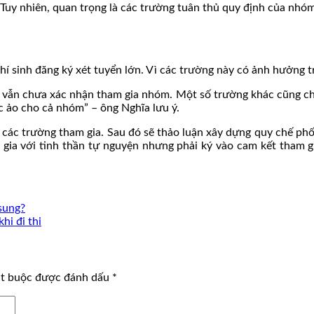
 Tuy nhiên, quan trọng là các trường tuân thủ quy định của nhóm
hí sinh đăng ký xét tuyển lớn. Vì các trường này có ảnh hưởng tr
vẫn chưa xác nhận tham gia nhóm. Một số trường khác cũng chưa 
c ảo cho cả nhóm” – ông Nghĩa lưu ý.
các trường tham gia. Sau đó sẽ thảo luận xây dựng quy chế phối
gia với tinh thần tự nguyện nhưng phải ký vào cam kết tham g
sung?
hi đi thi
ắt buộc được đánh dấu
*