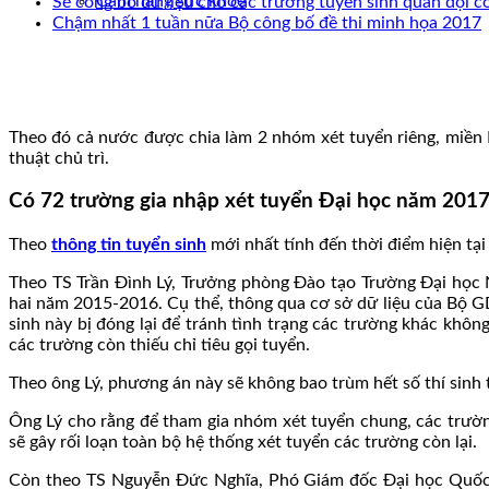
Cẩm nang sức khoẻ
Sẽ công bố dữ liệu cho các trường tuyển sinh quân đội 
Chậm nhất 1 tuần nữa Bộ công bố đề thi minh họa 2017
Theo đó cả nước được chia làm 2 nhóm xét tuyển riêng, miền 
thuật chủ trì.
Có 72 trường gia nhập xét tuyển Đại học năm 20
Theo
thông tin tuyển sinh
mới nhất tính đến thời điểm hiện tạ
Theo TS Trần Đình Lý, Trưởng phòng Đào tạo Trường Đại học
hai năm 2015-2016. Cụ thể, thông qua cơ sở dữ liệu của Bộ G
sinh này bị đóng lại để tránh tình trạng các trường khác khôn
các trường còn thiếu chỉ tiêu gọi tuyển.
Theo ông Lý, phương án này sẽ không bao trùm hết số thí sinh 
Ông Lý cho rằng để tham gia nhóm xét tuyển chung, các trường
sẽ gây rối loạn toàn bộ hệ thống xét tuyển các trường còn lại.
Còn theo TS Nguyễn Đức Nghĩa, Phó Giám đốc Đại học Quốc gi