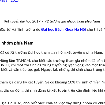
công an 2017
Xét tuyển đại học 2017 – 72 trường gia nhập nhóm phía Nam
Bắc từ Hà Tĩnh trở ra do
Đại học Bách Khoa Hà Nội
chủ trì và
17 nhóm phía Nam
i đã có 72 trường Đại học tham gia nhóm xét tuyển ở phía Nam.
 Nông lâm TP.HCM, cho biết các trường tham gia nhóm đã bàn t
D&ĐT, khi một thí sinh đã trúng tuyển nguyện vọng vào một trư
g biết và vẫn tiếp tục gọi. Ngược lại, những thí sinh chưa trú
tham gia đăng ký xét tuyển. Sẽ có khoảng 10% thí sinh ở miền N
 tốp có đông thí sinh đăng ký xét tuyển trên cần định liệu kh
a TP.HCM, cho biết việc chia sẻ việc xây dựng nhóm có chức n