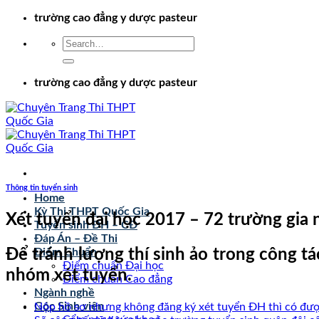
Chuyển
trường cao đẳng y dược pasteur
đến
nội
dung
trường cao đẳng y dược pasteur
Thông tin tuyển sinh
Home
Kỳ Thi THPT Quốc Gia
Xét tuyển đại học 2017 – 72 trường gi
Tuyển sinh ĐH – CĐ
Đáp Án – Đề Thi
Để tránh lượng thí sinh ảo trong công 
Điểm Chuẩn
Điểm chuẩn Đại học
nhóm xét tuyển.
Điểm chuẩn Cao đẳng
Ngành nghề
Góc Sinh viên
Nộp hồ sơ nhưng không đăng ký xét tuyển ĐH thì có đư