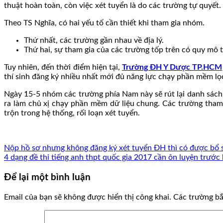
thuật hoàn toàn, còn việc xét tuyển là do các trường tự quyết.
Theo TS Nghĩa, có hai yếu tố cần thiết khi tham gia nhóm.
Thứ nhất, các trường gần nhau về địa lý.
Thứ hai, sự tham gia của các trường tốp trên có quy mô t
Tuy nhiên, đến thời điểm hiện tại,
Trường ĐH Y Dược TP.HCM
thí sinh đăng ký nhiều nhất mới đủ năng lực chạy phần mềm lọ
Ngày 15-5 nhóm các trường phía Nam này sẽ rút lại danh sách 
ra làm chủ xị chạy phần mềm dữ liệu chung. Các trường tham 
trộn trong hệ thống, rối loạn xét tuyển.
Nộp hồ sơ nhưng không đăng ký xét tuyển ĐH thì có được bổ 
4 dạng đề thi tiếng anh thpt quốc gia 2017 cần ôn luyện trước k
Để lại một bình luận
Email của bạn sẽ không được hiển thị công khai.
Các trường b