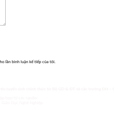
o lần bình luận kế tiếp của tôi.
 tin tuyển sinh chính thức từ Bộ GD & ĐT và các trường ĐH –
tập hợp từ các nguồn:
ục Giáo Dục Nghề Nghiệp;