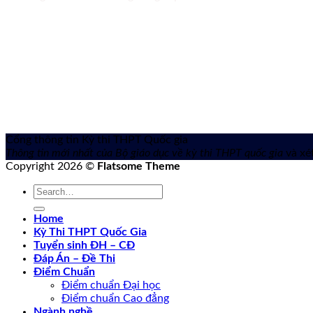
Cổng thông tin Kỳ thi THPT Quốc gia
Thông tin mới nhất của Bộ giáo dục về kỳ thi THPT quốc gia
và xét
Copyright 2026 ©
Flatsome Theme
Home
Kỳ Thi THPT Quốc Gia
Tuyển sinh ĐH – CĐ
Đáp Án – Đề Thi
Điểm Chuẩn
Điểm chuẩn Đại học
Điểm chuẩn Cao đẳng
Ngành nghề