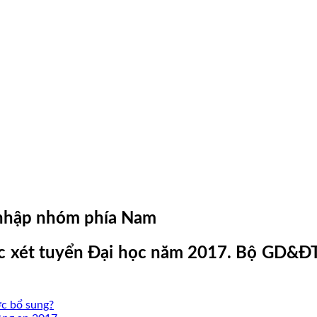
a nhập nhóm phía Nam
tác xét tuyển Đại học năm 2017. Bộ GD&ĐT
ợc bổ sung?