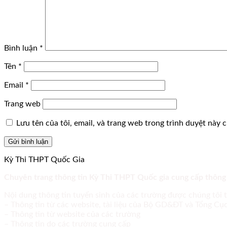
Bình luận
*
Tên
*
Email
*
Trang web
Lưu tên của tôi, email, và trang web trong trình duyệt này ch
Kỳ Thi THPT Quốc Gia
Chuyên trang thông tin Kỳ Thi THPT Quốc gia cung cấp thông
Nội dung thông tin tuyển sinh của các trường được chúng tôi 
– Thông tin từ các website, tài liệu của Bộ GD&ĐT và Tổng C
– Thông tin từ website của các trường
– Thông tin do các trường cung cấp