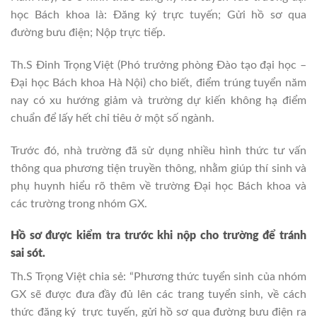
học Bách khoa là: Đăng ký trực tuyến; Gửi hồ sơ qua
đường bưu điện; Nộp trực tiếp.
Th.S Đinh Trọng Việt (Phó trưởng phòng Đào tạo đại học –
Đại học Bách khoa Hà Nội) cho biết, điểm trúng tuyển năm
nay có xu hướng giảm và trường dự kiến không hạ điểm
chuẩn để lấy hết chỉ tiêu ở một số ngành.
Trước đó, nhà trường đã sử dụng nhiều hình thức tư vấn
thông qua phương tiện truyền thông, nhằm giúp thí sinh và
phụ huynh hiểu rõ thêm về trường Đại học Bách khoa và
các trường trong nhóm GX.
Hồ sơ được kiểm tra trước khi nộp cho trường để tránh
sai sót.
Th.S Trọng Việt chia sẻ: “Phương thức tuyển sinh của nhóm
GX sẽ được đưa đầy đủ lên các trang tuyển sinh, về cách
thức đăng ký trực tuyến, gửi hồ sơ qua đường bưu điện ra