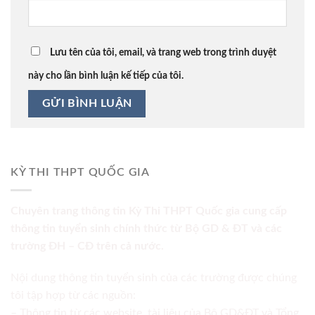
Lưu tên của tôi, email, và trang web trong trình duyệt
này cho lần bình luận kế tiếp của tôi.
KỲ THI THPT QUỐC GIA
Chuyên trang thông tin Kỳ Thi THPT Quốc gia cung cấp
thông tin tuyển sinh chính thức từ Bộ GD & ĐT và các
trường ĐH – CĐ trên cả nước.
Nội dung thông tin tuyển sinh của các trường được chúng
tôi tập hợp từ các nguồn:
– Thông tin từ các website, tài liệu của Bộ GD&ĐT và Tổng