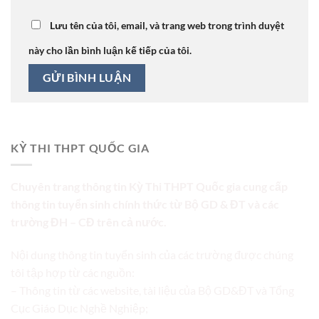
Lưu tên của tôi, email, và trang web trong trình duyệt
này cho lần bình luận kế tiếp của tôi.
KỲ THI THPT QUỐC GIA
Chuyên trang thông tin Kỳ Thi THPT Quốc gia cung cấp
thông tin tuyển sinh chính thức từ Bộ GD & ĐT và các
trường ĐH – CĐ trên cả nước.
Nội dung thông tin tuyển sinh của các trường được chúng
tôi tập hợp từ các nguồn:
– Thông tin từ các website, tài liệu của Bộ GD&ĐT và Tổng
Cục Giáo Dục Nghề Nghiệp;