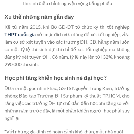
Thí sinh điều chỉnh nguyện vọng bằng phiếu
Xu thế những năm gần đây
Kể từ năm 2015, khi Bộ GD-ĐT tổ chức kỳ thi tốt nghiệp
THPT quốc gia
với mục đích vừa dùng để xét tốt nghiệp, vừa
làm cơ sở xét tuyển vào các trường ĐH, CĐ, hằng năm luôn
có một tỷ lệ thí sinh dự thi chỉ để xét tốt nghiệp mà không
đăng ký xét tuyển ĐH. Có năm, tỷ lệ này lên tới 32%, khoảng
290.000 thí sinh.
Học phí tăng khiến học sinh né đại học ?
Đưa ra một góc nhìn khác, GS-TS Nguyễn Trung Kiên, Trưởng
phòng Đào tạo Trường ĐH Sư phạm kỹ thuật TP.HCM, cho
rằng việc các trường ĐH tự chủ dẫn đến học phí tăng so với
những năm trước đây, là một phần khiến người học phải suy
nghĩ lại.
“Với những gia đình có hoàn cảnh khó khăn, một nhà nuôi