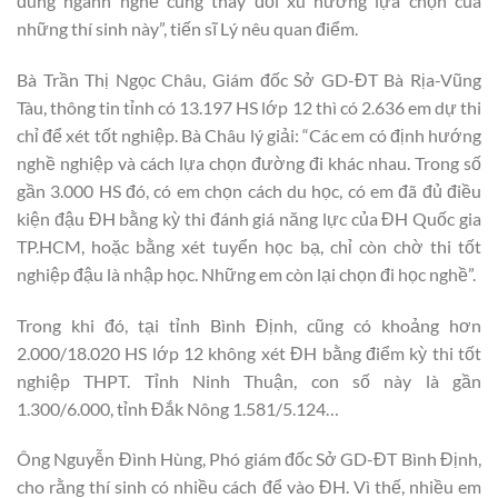
đúng ngành nghề cũng thay đổi xu hướng lựa chọn của
những thí sinh này”, tiến sĩ Lý nêu quan điểm.
Bà Trần Thị Ngọc Châu, Giám đốc Sở GD-ĐT Bà Rịa-Vũng
Tàu, thông tin tỉnh có 13.197 HS lớp 12 thì có 2.636 em dự thi
chỉ để xét tốt nghiệp. Bà Châu lý giải: “Các em có định hướng
nghề nghiệp và cách lựa chọn đường đi khác nhau. Trong số
gần 3.000 HS đó, có em chọn cách du học, có em đã đủ điều
kiện đậu ĐH bằng kỳ thi đánh giá năng lực của ĐH Quốc gia
TP.HCM, hoặc bằng xét tuyển học bạ, chỉ còn chờ thi tốt
nghiệp đậu là nhập học. Những em còn lại chọn đi học nghề”.
Trong khi đó, tại tỉnh Bình Định, cũng có khoảng hơn
2.000/18.020 HS lớp 12 không xét ĐH bằng điểm kỳ thi tốt
nghiệp THPT. Tỉnh Ninh Thuận, con số này là gần
1.300/6.000, tỉnh Đắk Nông 1.581/5.124…
Ông Nguyễn Đình Hùng, Phó giám đốc Sở GD-ĐT Bình Định,
cho rằng thí sinh có nhiều cách để vào ĐH. Vì thế, nhiều em