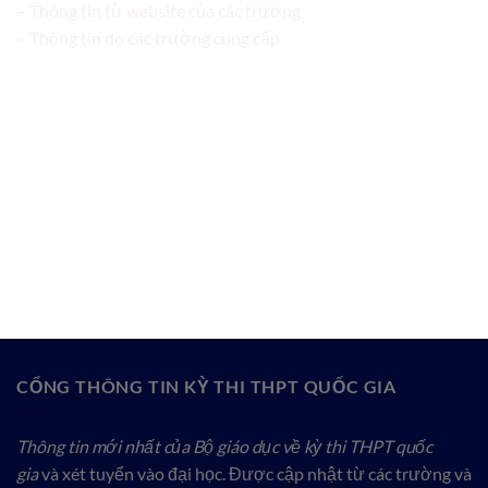
– Thông tin từ website của các trường
– Thông tin do các trường cung cấp
CỔNG THÔNG TIN KỲ THI THPT QUỐC GIA
Thông tin mới nhất của Bộ giáo dục về kỳ thi THPT quốc
gia
và xét tuyển vào đại học. Được cập nhật từ các trường và