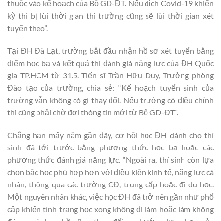
thuộc vào kế hoạch của Bộ GD-ĐT. Nếu dịch Covid-19 khiến
kỳ thi bị lùi thời gian thì trường cũng sẽ lùi thời gian xét
tuyển theo”.
Tại ĐH Đà Lạt, trường bắt đầu nhận hồ sơ xét tuyển bằng
điểm học bạ và kết quả thi đánh giá năng lực của ĐH Quốc
gia TP.HCM từ 31.5. Tiến sĩ Trần Hữu Duy, Trưởng phòng
Đào tạo của trường, chia sẻ: “Kế hoạch tuyển sinh của
trường vẫn không có gì thay đổi. Nếu trường có điều chỉnh
thì cũng phải chờ đợi thông tin mới từ Bộ GD-ĐT”.
Chẳng hạn mấy năm gần đây, cơ hội học ĐH dành cho thí
sinh đã tới trước bằng phương thức học bạ hoặc các
phương thức đánh giá năng lực. “Ngoài ra, thí sinh còn lựa
chọn bậc học phù hợp hơn với điều kiện kinh tế, năng lực cá
nhân, thông qua các trường CĐ, trung cấp hoặc đi du học.
Một nguyên nhân khác, việc học ĐH đã trở nên gần như phổ
cập khiến tình trạng học xong không đi làm hoặc làm không