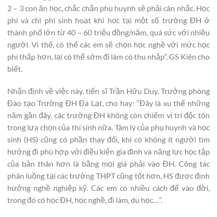
2 – 3 con ăn học, chắc chắn phụ huynh sẽ phải cân nhắc. Học
phí và chi phí sinh hoạt khi học tại một số trường ĐH ở
thành phố lớn từ 40 – 60 triệu đồng/năm, quá sức với nhiều
người. Vì thế, có thể các em sẽ chọn học nghề với mức học
phí thấp hơn, lại có thể sớm đi làm có thu nhập”, GS Kiên cho
biết.
Nhận định về việc này, tiến sĩ Trần Hữu Duy, Trưởng phòng
Đào tạo Trường ĐH Đà Lạt, cho hay: “Đây là xu thế những
năm gần đây, các trường ĐH không còn chiếm vị trí độc tôn
trong lựa chọn của thí sinh nữa. Tâm lý của phụ huynh và học
sinh (HS) cũng có phần thay đổi, khi có không ít người tìm
hướng đi phù hợp với điều kiện gia đình và năng lực học tập
của bản thân hơn là bằng mọi giá phải vào ĐH. Công tác
phân luồng tại các trường THPT cũng tốt hơn, HS được định
hướng nghề nghiệp kỹ. Các em có nhiều cách để vào đời,
trong đó có học ĐH, học nghề, đi làm, du học…”.