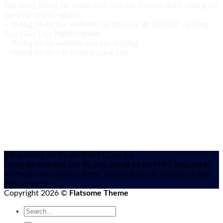
Nội dung thông tin tuyển sinh của các trường được chúng tôi
tập hợp từ các nguồn:
– Thông tin từ các website, tài liệu của Bộ GD&ĐT và Tổng
Cục Giáo Dục Nghề Nghiệp;
– Thông tin từ website của các trường
– Thông tin do các trường cung cấp
Cổng thông tin Kỳ thi THPT Quốc gia
Thông tin mới nhất của Bộ giáo dục về kỳ thi THPT quốc gia
và
xét tuyển vào đại học. Được cập nhật từ các trường và báo
điện tử uy tín.
Copyright 2026 ©
Flatsome Theme