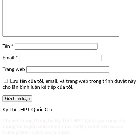
Tên
*
Email
*
Trang web
Lưu tên của tôi, email, và trang web trong trình duyệt này
cho lần bình luận kế tiếp của tôi.
Kỳ Thi THPT Quốc Gia
Chuyên trang thông tin Kỳ Thi THPT Quốc gia cung cấp
thông tin tuyển sinh chính thức từ Bộ GD & ĐT và các
trường ĐH – CĐ trên cả nước.