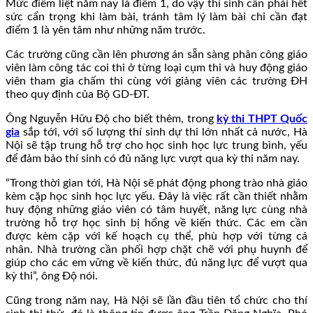
Mức điểm liệt năm nay là điểm 1, do vậy thí sinh cần phải hết
sức cẩn trọng khi làm bài, tránh tâm lý làm bài chỉ cần đạt
điểm 1 là yên tâm như những năm trước.
Các trường cũng cần lên phương án sẵn sàng phân công giáo
viên làm công tác coi thi ở từng loại cụm thi và huy động giáo
viên tham gia chấm thi cùng với giảng viên các trường ĐH
theo quy định của Bộ GD-ĐT.
Ông Nguyễn Hữu Độ cho biết thêm, trong
kỳ thi THPT Quốc
gia
sắp tới, với số lượng thí sinh dự thi lớn nhất cả nước, Hà
Nội sẽ tập trung hỗ trợ cho học sinh học lực trung bình, yếu
để đảm bảo thí sinh có đủ năng lực vượt qua kỳ thi năm nay.
“Trong thời gian tới, Hà Nội sẽ phát động phong trào nhà giáo
kèm cặp học sinh học lực yếu. Đây là việc rất cần thiết nhằm
huy động những giáo viên có tâm huyết, năng lực cùng nhà
trường hỗ trợ học sinh bị hổng về kiến thức. Các em cần
được kèm cặp với kế hoạch cụ thể, phù hợp với từng cá
nhân. Nhà trường cần phối hợp chặt chẽ với phụ huynh để
giúp cho các em vững về kiến thức, đủ năng lực để vượt qua
kỳ thi”, ông Độ nói.
Cũng trong năm nay, Hà Nội sẽ lần đầu tiên tổ chức cho thí