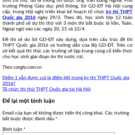
sinh thi thử, đó là thông tin được ông Trần Đăng Nghĩa, Phó
trưởng Phòng Giáo dục phổ thông, Sở GD-ĐT Hà Nội cung
cấp, trong Hội nghị triển khai kế hoạch tổ chức
kỳ thi THPT
Quốc gia 2016
ngày 29/3. Theo đó, học sinh lớp 12 toàn
thành phố sẽ dự thi thử với 3 môn thi bắt buộc là Văn, Toán,
Ngoại ngữ vào các ngày 20, 21 và 22/4.
Đề thi sẽ do Sở GD-ĐT xây dựng, dựa trên cấu trúc đề thi
THPT Quốc gia 2016 và hướng dẫn của Bộ GD-ĐT. Trên cơ
sở kết quả thi thử, các trường sẽ tập trung củng cố kiến thức
cho học sinh giai đoạn ôn thi nước rút.
Theo congly.com.vn
Điểm 1 vẫn được coi là điểm liệt trong kỳ thi THPT Quốc gia
2016?
Tổ chức thi thử THPT Quốc gia tại Hà Nội
Để lại một bình luận
Email của bạn sẽ không được hiển thị công khai.
Các trường
bắt buộc được đánh dấu
*
Bình luận
*