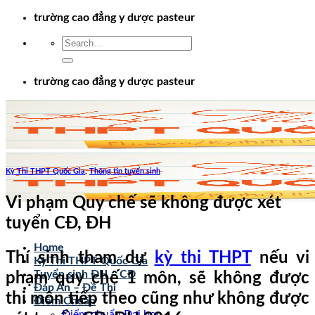
Chuyển
trường cao đẳng y dược pasteur
đến
nội
dung
trường cao đẳng y dược pasteur
Kỳ Thi THPT Quốc Gia
,
Thông tin tuyển sinh
Vi phạm Quy chế sẽ không được xét
tuyển CĐ, ĐH
Home
Thí sinh tham dự
kỳ thi THPT
nếu vi
Kỳ Thi THPT Quốc Gia
Tuyển sinh ĐH – CĐ
phạm quy chế 1 môn, sẽ không được
Đáp Án – Đề Thi
thi môn tiếp theo cũng như không được
Điểm Chuẩn
Điểm chuẩn Đại học