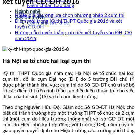
xét tuyển CĐ, ĐH 2016
Điểm chuẩn Cao đẳng
Ngành nghề
Nhiều địa phương lựa chọn phương pháp 2 cụm thi
Góc Sinh viên
Điểm mới trong Kỳ thi THPT Quốc gia 2016 và xét
Cẩm nang sức khoẻ
tuyển CĐ,ĐH
Hướng dẫn tuyển thẳng, ưu tiên xét tuyển vào ĐH, CĐ
năm 2016
Hà Nội sẽ tổ chức hai loại cụm thi
Kỳ thi THPT Quốc gia năm nay, Hà Nội sẽ tổ chức hai loại
cụm thi, đó là: cụm Đại học (ĐH) do 5 trường ĐH chủ trì
được phân thành khu vực; cụm thi do Sở GD-ĐT chủ trì sẽ bố
trí các điểm thi trên tinh thần tạo điều kiện thuận lợi cho việc
đi lại của thí sinh (TS) và tổ chức liên trường.
Theo ông Nguyễn Hữu Độ, Giám đốc Sở GD-ĐT Hà Nội, cho
biết để tránh trường hợp một trường THPT tổ chức cả 2 cụm
thi (một cụm do Hiệu trưởng thống nhất với sở GD-ĐT, một
cụm do Hiệu phó ký hợp đồng với trường ĐH), năm nay chỉ
giao quyền quyết định cho Hiệu trưởng các trường phổ thông