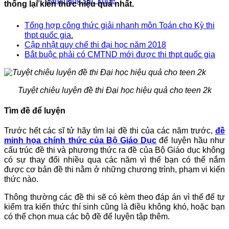
Cẩm nang sức khoẻ
thống lại kiến thức hiệu quả nhất.
Tổng hợp công thức giải nhanh môn Toán cho Kỳ thi
thpt quốc gia.
Cập nhật quy chế thi đại học năm 2018
Bắt buộc phải có CMTND mới được thi thpt quốc gia
Tuyệt chiêu luyện đề thi Đại học hiệu quả cho teen 2k
Tìm đề để luyện
Trước hết các sĩ tử hãy tìm lại đề thi của các năm trước,
đề
minh họa chính thức của Bộ Giáo Dục
để luyện hầu như
cấu trúc đề thi và phương thức ra đề của Bộ Giáo dục không
có sự thay đổi nhiều qua các năm vì thế bạn có thể nắm
được cơ bản đề thi nằm ở những chương trình, phạm vi kiến
thức nào.
Thông thường các đề thi sẽ có kèm theo đáp án vì thế để tự
kiểm tra kiến thức thí sinh cũng là điều không khó, hoặc bạn
có thể chọn mua các bộ đề để luyện tập thêm.