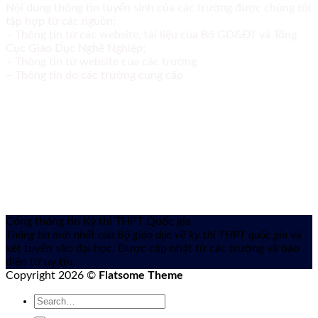
Nội dung thông tin tuyển sinh của các trường được chúng tôi
tập hợp từ các nguồn:
– Thông tin từ các website, tài liệu của Bộ GD&ĐT và Tổng
Cục Giáo Dục Nghề Nghiệp;
– Thông tin từ website của các trường
– Thông tin do các trường cung cấp
Cổng thông tin Kỳ thi THPT Quốc gia
Thông tin mới nhất của Bộ giáo dục về kỳ thi THPT quốc gia
và
xét tuyển vào đại học. Được cập nhật từ các trường và báo
điện tử uy tín.
Copyright 2026 ©
Flatsome Theme