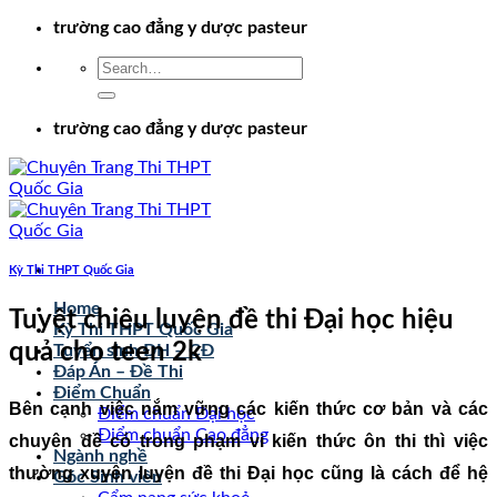
Chuyển
trường cao đẳng y dược pasteur
đến
nội
dung
trường cao đẳng y dược pasteur
Kỳ Thi THPT Quốc Gia
Home
Tuyệt chiêu luyện đề thi Đại học hiệu
Kỳ Thi THPT Quốc Gia
quả cho teen 2k
Tuyển sinh ĐH – CĐ
Đáp Án – Đề Thi
Điểm Chuẩn
Bên cạnh việc nắm vững các kiến thức cơ bản và các
Điểm chuẩn Đại học
Điểm chuẩn Cao đẳng
chuyên đề có trong phạm vi kiến thức ôn thi thì việc
Ngành nghề
thường xuyên luyện đề thi Đại học cũng là cách để hệ
Góc Sinh viên