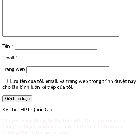
Tên
*
Email
*
Trang web
Lưu tên của tôi, email, và trang web trong trình duyệt này
cho lần bình luận kế tiếp của tôi.
Kỳ Thi THPT Quốc Gia
Chuyên trang thông tin Kỳ Thi THPT Quốc gia cung cấp
thông tin tuyển sinh chính thức từ Bộ GD & ĐT và các
trường ĐH – CĐ trên cả nước.