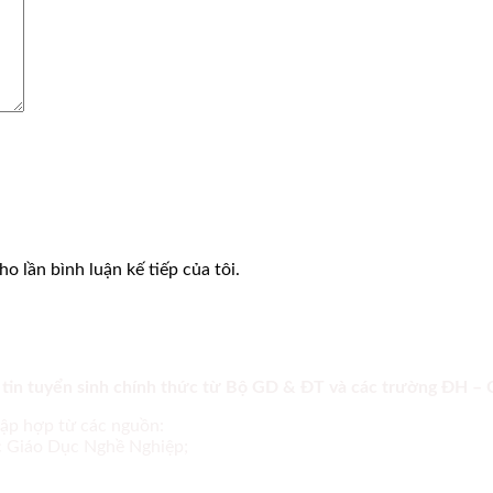
o lần bình luận kế tiếp của tôi.
 tin tuyển sinh chính thức từ Bộ GD & ĐT và các trường ĐH –
tập hợp từ các nguồn:
ục Giáo Dục Nghề Nghiệp;