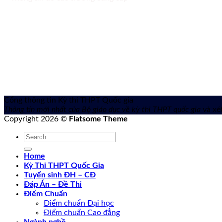
Cổng thông tin Kỳ thi THPT Quốc gia
Thông tin mới nhất của Bộ giáo dục về kỳ thi THPT quốc gia
và xét
Copyright 2026 ©
Flatsome Theme
Home
Kỳ Thi THPT Quốc Gia
Tuyển sinh ĐH – CĐ
Đáp Án – Đề Thi
Điểm Chuẩn
Điểm chuẩn Đại học
Điểm chuẩn Cao đẳng
Ngành nghề