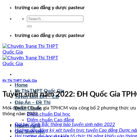
Chuyển
trường cao đẳng y dược pasteur
đến
nội
dung
trường cao đẳng y dược pasteur
Kỳ Thi THPT Quốc Gia
Home
Kỳ Thi THPT Quốc Gia
Tuyển sinh năm 2022: ĐH Quốc Gia TPH
Tuyển sinh ĐH – CĐ
Đáp Án – Đề Thi
Mới đây ĐH Quốc gia TPHCM vừa công bố 2 phương thức ưu ti
Điểm Chuẩn
thông năm 2022.
Điểm chuẩn Đại học
Điểm chuẩn Cao đẳng
Đại học Kinh Bắc thông báo tuyển sinh năm 2022
Ngành nghề
Hướng dẫn đăng ký xét tuyển trực tuyến Cao đẳng Dược n
Góc Sinh viên
Hai trường đại học dự kiến tổ chức thi năng khiếu vào thá