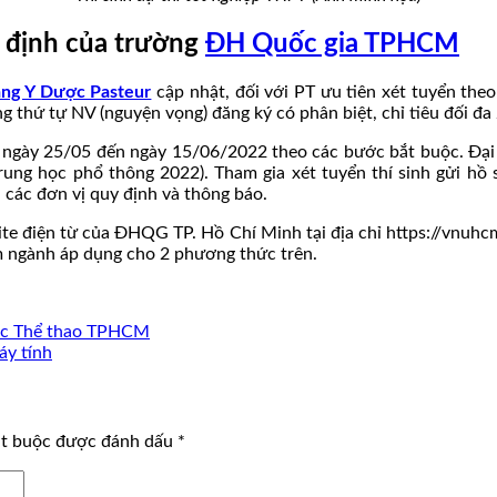
 định của trường
ĐH Quốc gia TPHCM
ng Y Dược Pasteur
cập nhật, đối với PT ưu tiên xét tuyển 
ng thứ tự NV (nguyện vọng) đăng ký có phân biệt, chỉ tiêu đối đ
từ ngày 25/05 đến ngày 15/06/2022 theo các bước bắt buộc. Đạ
rung học phổ thông 2022). Tham gia xét tuyển thí sinh gửi hồ 
các đơn vị quy định và thông báo.
ite điện từ của ĐHQG TP. Hồ Chí Minh tại địa chỉ https://vnuhcm
m ngành áp dụng cho 2 phương thức trên.
dục Thể thao TPHCM
áy tính
ắt buộc được đánh dấu
*