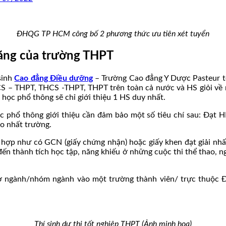
ĐHQG TP HCM công bố 2 phương thức ưu tiên xét tuyển
năng của trường THPT
sinh
Cao đẳng Điều dưỡng
– Trường Cao đẳng Y Dược Pasteur tổ
CS – THPT, THCS -THPT, THPT trên toàn cả nước và HS giỏi về n
học phổ thông sẽ chỉ giới thiệu 1 HS duy nhất.
phổ thông giới thiệu cần đảm bảo một số tiêu chí sau: Đạt H
o nhất trường.
kết hợp như có GCN (giấy chứng nhận) hoặc giấy khen đạt giải nh
đến thành tích học tập, năng khiếu ở những cuộc thi thể thao, ng
g ở ngành/nhóm ngành vào một trường thành viên/ trực thuộc Đ
Thí sinh dự thi tốt nghiệp THPT (Ảnh minh họa)