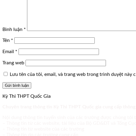
Bình luận
*
Tên
*
Email
*
Trang web
Lưu tên của tôi, email, và trang web trong trình duyệt này ch
Kỳ Thi THPT Quốc Gia
Chuyên trang thông tin Kỳ Thi THPT Quốc gia cung cấp thông
Nội dung thông tin tuyển sinh của các trường được chúng tôi 
– Thông tin từ các website, tài liệu của Bộ GD&ĐT và Tổng C
– Thông tin từ website của các trường
– Thông tin do các trường cung cấp