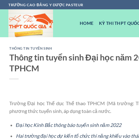
Chuyển
TRƯỜNG CAO ĐẲNG Y DƯỢC PASTEUR
đến
nội
HOME
KỲ THI THPT QUỐC
dung
THÔNG TIN TUYỂN SINH
Thông tin tuyển sinh Đại học năm 
TPHCM
Trường Đại học Thể dục Thể thao TPHCM (Mã trường: TD
phương thức tuyển sinh, áp dụng toàn cả nước.
Đại học Kinh Bắc thông báo tuyển sinh năm 2022
Hai trường đại học dự kiến tổ chức thi năng khiếu vào th