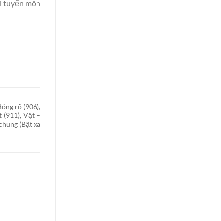
hi tuyển môn
Bóng rổ (906),
 (911), Vật –
 chung (Bật xa