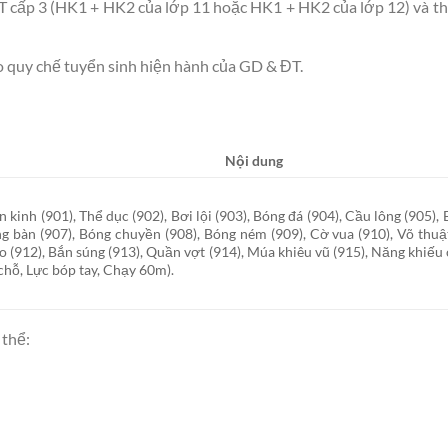
T cấp 3 (HK1 + HK2 của lớp 11 hoặc HK1 + HK2 của lớp 12) và t
o quy chế tuyển sinh hiện hành của GD & ĐT.
Nội dung
n kinh (901), Thể dục (902), Bơi lội (903), Bóng đá (904), Cầu lông (905), 
g bàn (907), Bóng chuyền (908), Bóng ném (909), Cờ vua (910), Võ thuật
o (912), Bắn súng (913), Quần vợt (914), Múa khiêu vũ (915), Năng khiếu
 chỗ, Lực bóp tay, Chạy 60m).
 thể: