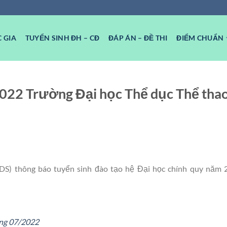
 GIA
TUYỂN SINH ĐH – CĐ
ĐÁP ÁN – ĐỀ THI
ĐIỂM CHUẨN
2022 Trường Đại học Thể dục Thể tha
S) thông báo tuyển sinh đào tạo hệ Đại học chính quy năm 
áng 07/2022