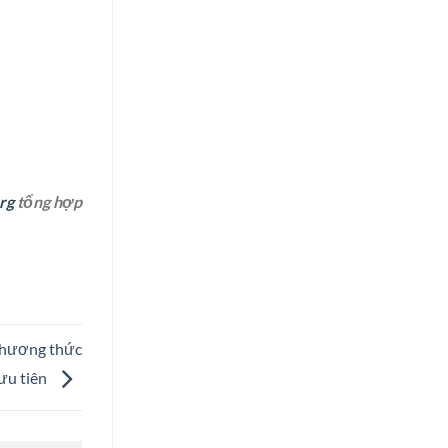
rg
tổng hợp
phương thức
ưu tiên