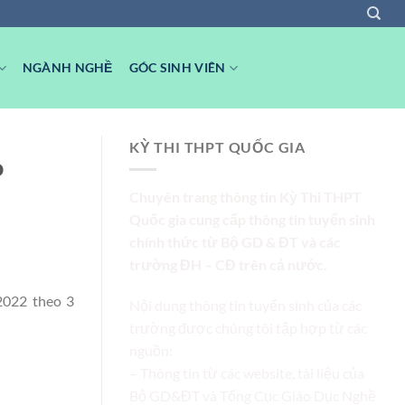
NGÀNH NGHỀ
GÓC SINH VIÊN
KỲ THI THPT QUỐC GIA
o
Chuyên trang thông tin Kỳ Thi THPT
Quốc gia cung cấp thông tin tuyển sinh
chính thức từ Bộ GD & ĐT và các
trường ĐH – CĐ trên cả nước.
2022 theo 3
Nội dung thông tin tuyển sinh của các
trường được chúng tôi tập hợp từ các
nguồn:
– Thông tin từ các website, tài liệu của
Bộ GD&ĐT và Tổng Cục Giáo Dục Nghề