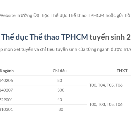
ại Website Trường Đại học Thể dục Thể thao TPHCM hoặc gửi hồ
c Thể dục Thể thao TPHCM
tuyển sinh 
hợp môn xét tuyển và chỉ tiêu tuyển sinh của từng ngành được Tr
ã ngành
Chỉ tiêu
THXT
140206
80
T00, T04, T05, T06
140207
300
729001
40
T00, T03, T05, T06
810301
80