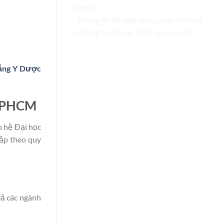
Nghiệp;
– Thông tin từ website của các trường
– Thông tin do các trường cung cấp
ẳng Y Dược
 TPHCM
 hệ Đại học
tập theo quy
cả các ngành