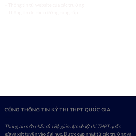
– Thông tin từ website của các trường
– Thông tin do các trường cung cấp
CỔNG THÔNG TIN KỲ THI THPT QUỐC GIA
Thông tin mới nhất của Bộ giáo dục về kỳ thi THPT quốc
gia
và xét tuyển vào đại học. Được cập nhật từ các trường và