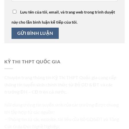
Lưu tên của tôi, email, và trang web trong trình duyệt
này cho lần bình luận kế tiếp của tôi.
KỲ THI THPT QUỐC GIA
Chuyên trang thông tin Kỳ Thi THPT Quốc gia cung cấp
thông tin tuyển sinh chính thức từ Bộ GD & ĐT và các
trường ĐH – CĐ trên cả nước.
Nội dung thông tin tuyển sinh của các trường được chúng
tôi tập hợp từ các nguồn:
– Thông tin từ các website, tài liệu của Bộ GD&ĐT và Tổng
Cục Giáo Dục Nghề Nghiệp;