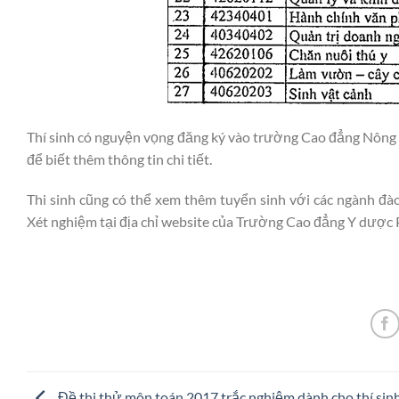
Thí sinh có nguyện vọng đăng ký vào trường Cao đẳng Nông n
để biết thêm thông tin chi tiết.
Thi sinh cũng có thể xem thêm tuyển sinh với các ngành đ
Xét nghiệm tại địa chỉ website của Trường Cao đẳng Y dược P
Đề thi thử môn toán 2017 trắc nghiệm dành cho thí sin