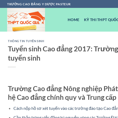
Chuyển
TRƯỜNG CAO ĐẲNG Y DƯỢC PASTEUR
đến
nội
HOME
KỲ THI THPT QUỐC
dung
THÔNG TIN TUYỂN SINH
Tuyển sinh Cao đẳng 2017: Trường
tuyển sinh
Trường Cao đẳng Nông nghiệp Phát 
hệ Cao đẳng chính quy và Trung cấp
Cách nộp hồ sơ xét tuyển vào các trường đào tạo Cao đẳ
Cần thận trọng việc đăng ký nguyện vọng các Trường Đại