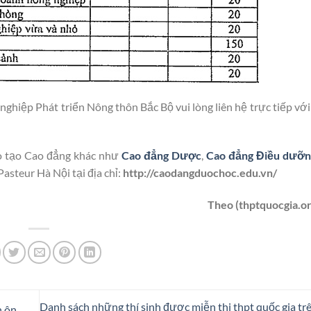
ghiệp Phát triển Nông thôn Bắc Bộ vui lòng liên hệ trực tiếp vớ
ào tạo Cao đẳng khác như
Cao đẳng Dược
,
Cao đẳng Điều dưỡn
asteur Hà Nội tại địa chỉ:
http://caodangduochoc.edu.vn/
Theo (thptquocgia.o
Danh sách những thí sinh được miễn thi thpt quốc gia tr
h ôn