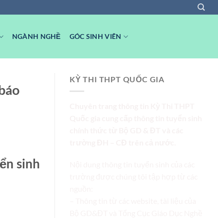
NGÀNH NGHỀ
GÓC SINH VIÊN
KỲ THI THPT QUỐC GIA
 báo
Chuyên trang thông tin Kỳ Thi THPT
Quốc gia cung cấp thông tin tuyển sinh
chính thức từ Bộ GD & ĐT và các
trường ĐH – CĐ trên cả nước.
ển sinh
Nội dung thông tin tuyển sinh của các
trường được chúng tôi tập hợp từ các
nguồn:
– Thông tin từ các website, tài liệu của
Bộ GD&ĐT và Tổng Cục Giáo Dục Nghề