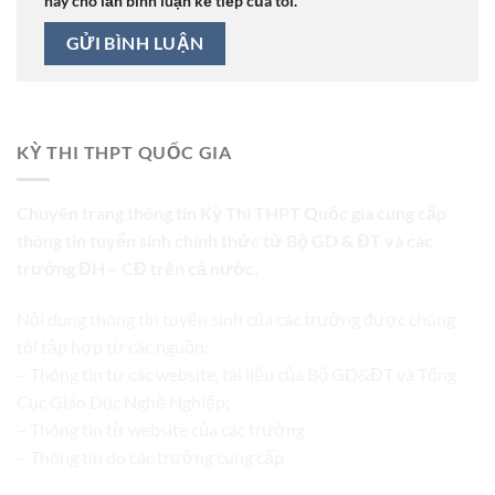
này cho lần bình luận kế tiếp của tôi.
KỲ THI THPT QUỐC GIA
Chuyên trang thông tin Kỳ Thi THPT Quốc gia cung cấp
thông tin tuyển sinh chính thức từ Bộ GD & ĐT và các
trường ĐH – CĐ trên cả nước.
Nội dung thông tin tuyển sinh của các trường được chúng
tôi tập hợp từ các nguồn:
– Thông tin từ các website, tài liệu của Bộ GD&ĐT và Tổng
Cục Giáo Dục Nghề Nghiệp;
– Thông tin từ website của các trường
– Thông tin do các trường cung cấp