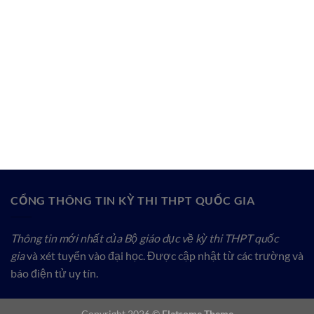
CỔNG THÔNG TIN KỲ THI THPT QUỐC GIA
Thông tin mới nhất của Bộ giáo dục về kỳ thi THPT quốc
gia
và xét tuyển vào đại học. Được cập nhật từ các trường và
báo điện tử uy tín.
Copyright 2026 ©
Flatsome Theme