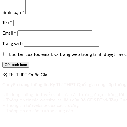
Bình luận
*
Tên
*
Email
*
Trang web
Lưu tên của tôi, email, và trang web trong trình duyệt này ch
Kỳ Thi THPT Quốc Gia
Chuyên trang thông tin Kỳ Thi THPT Quốc gia cung cấp thông
Nội dung thông tin tuyển sinh của các trường được chúng tôi 
– Thông tin từ các website, tài liệu của Bộ GD&ĐT và Tổng C
– Thông tin từ website của các trường
– Thông tin do các trường cung cấp