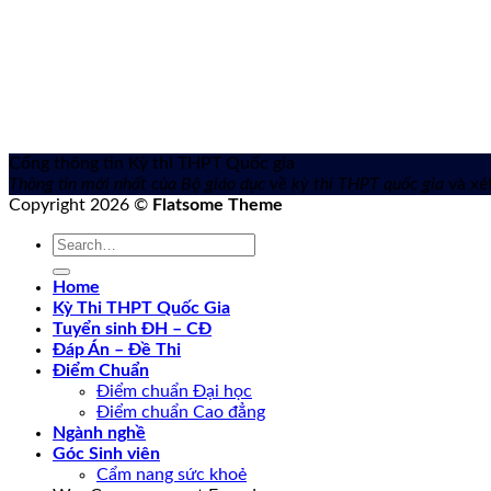
Cổng thông tin Kỳ thi THPT Quốc gia
Thông tin mới nhất của Bộ giáo dục về kỳ thi THPT quốc gia
và xét
Copyright 2026 ©
Flatsome Theme
Home
Kỳ Thi THPT Quốc Gia
Tuyển sinh ĐH – CĐ
Đáp Án – Đề Thi
Điểm Chuẩn
Điểm chuẩn Đại học
Điểm chuẩn Cao đẳng
Ngành nghề
Góc Sinh viên
Cẩm nang sức khoẻ