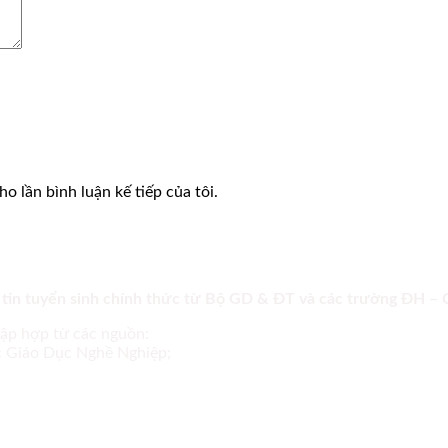
o lần bình luận kế tiếp của tôi.
 tin tuyển sinh chính thức từ Bộ GD & ĐT và các trường ĐH –
tập hợp từ các nguồn:
ục Giáo Dục Nghề Nghiệp;