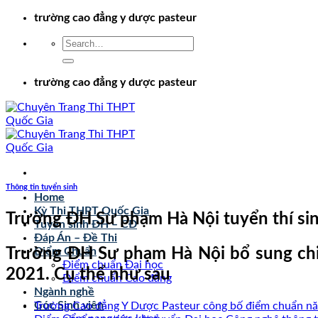
Chuyển
trường cao đẳng y dược pasteur
đến
nội
dung
trường cao đẳng y dược pasteur
Thông tin tuyển sinh
Home
Kỳ Thi THPT Quốc Gia
Trường ĐH Sư phạm Hà Nội tuyển thí sin
Tuyển sinh ĐH – CĐ
Đáp Án – Đề Thi
Trường ĐH Sư phạm Hà Nội bổ sung chi t
Điểm Chuẩn
Điểm chuẩn Đại học
2021. Cụ thể như sau
Điểm chuẩn Cao đẳng
Ngành nghề
Góc Sinh viên
Trường Cao đẳng Y Dược Pasteur công bố điểm chuẩn n