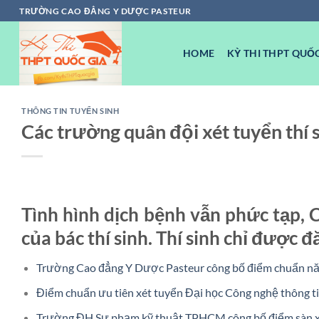
Chuyển
TRƯỜNG CAO ĐẲNG Y DƯỢC PASTEUR
đến
nội
HOME
KỲ THI THPT QUỐC
dung
THÔNG TIN TUYỂN SINH
Các trường quân đội xét tuyển thí 
Tình hình dịch bệnh vẫn phức tạp, 
của bác thí sinh. Thí sinh chỉ được 
Trường Cao đẳng Y Dược Pasteur công bố điểm chuẩn n
Điểm chuẩn ưu tiên xét tuyển Đại học Công nghệ thông
Trường ĐH Sư phạm kỹ thuật TPHCM công bố điểm sàn x