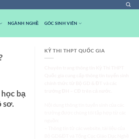
NGÀNH NGHỀ
GÓC SINH VIÊN
KỲ THI THPT QUỐC GIA
?
Chuyên trang thông tin Kỳ Thi THPT
Quốc gia cung cấp thông tin tuyển sinh
chính thức từ Bộ GD & ĐT và các
trường ĐH – CĐ trên cả nước.
 học bạ
 sơ.
Nội dung thông tin tuyển sinh của các
trường được chúng tôi tập hợp từ các
nguồn:
– Thông tin từ các website, tài liệu của
Bộ GD&ĐT và Tổng Cục Giáo Dục Nghề