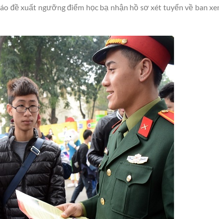
cáo đề xuất ngưỡng điểm học bạ nhận hồ sơ xét tuyển về ban xe