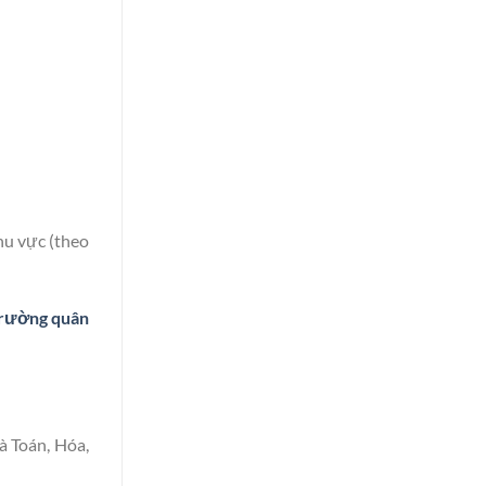
hu vực (theo
rường quân
à Toán, Hóa,