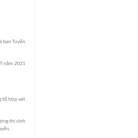
mà ban Tuyển
HPT năm 2021
g tổ hợp xét
ợng thí sinh
uyển,