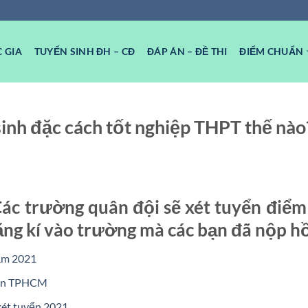
 GIA
TUYỂN SINH ĐH – CĐ
ĐÁP ÁN – ĐỀ THI
ĐIỂM CHUẨN
sinh đặc cách tốt nghiệp THPT thế nào
Các trường quân đội sẽ xét tuyển điểm
đăng kí vào trường mà các bạn đã nộp hồ
ăm 2021
 tin TPHCM
ét tuyển 2021