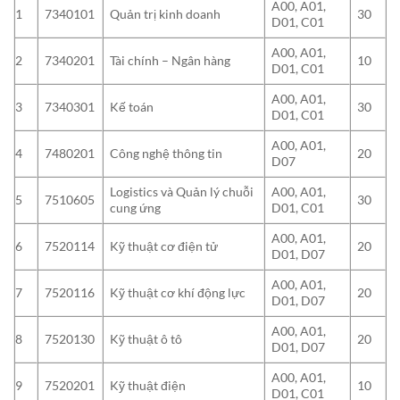
A00, A01,
1
7340101
Quản trị kinh doanh
30
D01, C01
A00, A01,
2
7340201
Tài chính – Ngân hàng
10
D01, C01
A00, A01,
3
7340301
Kế toán
30
D01, C01
A00, A01,
4
7480201
Công nghệ thông tin
20
D07
Logistics và Quản lý chuỗi
A00, A01,
5
7510605
30
cung ứng
D01, C01
A00, A01,
6
7520114
Kỹ thuật cơ điện tử
20
D01, D07
A00, A01,
7
7520116
Kỹ thuật cơ khí động lực
20
D01, D07
A00, A01,
8
7520130
Kỹ thuật ô tô
20
D01, D07
A00, A01,
9
7520201
Kỹ thuật điện
10
D01, C01