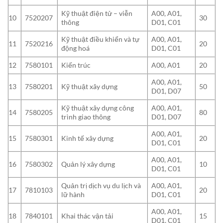
Kỹ thuật điện tử – viễn
A00, A01,
10
7520207
30
thông
D01, C01
Kỹ thuật điều khiển và tự
A00, A01,
11
7520216
20
động hoá
D01, C01
12
7580101
Kiến trúc
A00, A01
20
A00, A01,
13
7580201
Kỹ thuật xây dựng
50
D01, D07
Kỹ thuật xây dựng công
A00, A01,
14
7580205
80
trình giao thông
D01, D07
A00, A01,
15
7580301
Kinh tế xây dựng
20
D01, C01
A00, A01,
16
7580302
Quản lý xây dựng
10
D01, C01
Quản trị dịch vụ du lịch và
A00, A01,
17
7810103
20
lữ hành
D01, C01
A00, A01,
18
7840101
Khai thác vận tải
15
D01, C01