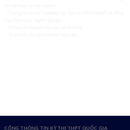
tôi tập hợp từ các nguồn:
– Thông tin từ các website, tài liệu của Bộ GD&ĐT và Tổng
Cục Giáo Dục Nghề Nghiệp;
– Thông tin từ website của các trường
– Thông tin do các trường cung cấp
CỔNG THÔNG TIN KỲ THI THPT QUỐC GIA