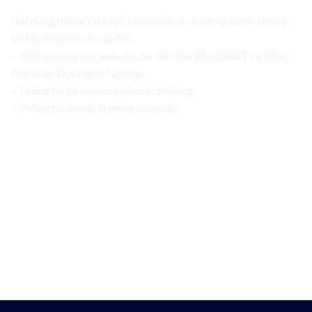
Nội dung thông tin tuyển sinh của các trường được chúng
tôi tập hợp từ các nguồn:
– Thông tin từ các website, tài liệu của Bộ GD&ĐT và Tổng
Cục Giáo Dục Nghề Nghiệp;
– Thông tin từ website của các trường
– Thông tin do các trường cung cấp