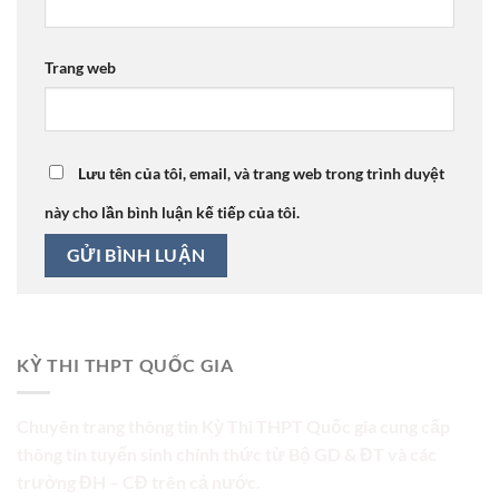
Trang web
Lưu tên của tôi, email, và trang web trong trình duyệt
này cho lần bình luận kế tiếp của tôi.
KỲ THI THPT QUỐC GIA
Chuyên trang thông tin Kỳ Thi THPT Quốc gia cung cấp
thông tin tuyển sinh chính thức từ Bộ GD & ĐT và các
trường ĐH – CĐ trên cả nước.