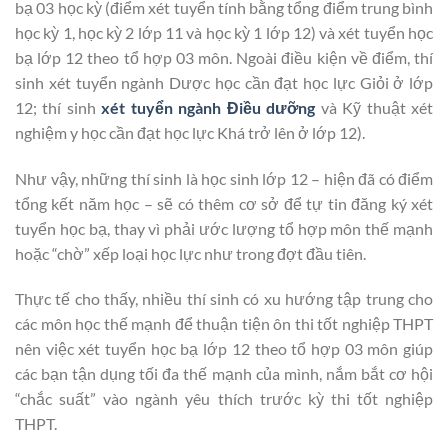
bạ 03 học kỳ (điểm xét tuyển tính bằng tổng điểm trung bình
học kỳ 1, học kỳ 2 lớp 11 và học kỳ 1 lớp 12) và xét tuyển học
bạ lớp 12 theo tổ hợp 03 môn. Ngoài điều kiện về điểm, thí
sinh xét tuyển ngành Dược học cần đạt học lực Giỏi ở lớp
12; thí sinh
xét tuyển ngành Điều dưỡng
và Kỹ thuật xét
nghiệm y học cần đạt học lực Khá trở lên ở lớp 12).
Như vậy, những thí sinh là học sinh lớp 12 – hiện đã có điểm
tổng kết năm học – sẽ có thêm cơ sở để tự tin đăng ký xét
tuyển học bạ, thay vì phải ước lượng tổ hợp môn thế mạnh
hoặc “chờ” xếp loại học lực như trong đợt đầu tiên.
Thực tế cho thấy, nhiều thí sinh có xu hướng tập trung cho
các môn học thế mạnh để thuận tiện ôn thi tốt nghiệp THPT
nên việc xét tuyển học bạ lớp 12 theo tổ hợp 03 môn giúp
các bạn tận dụng tối đa thế mạnh của mình, nắm bắt cơ hội
“chắc suất” vào ngành yêu thích trước kỳ thi tốt nghiệp
THPT.