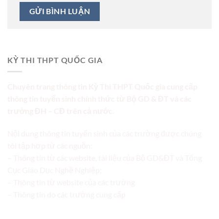
KỲ THI THPT QUỐC GIA
Chuyên trang thông tin Kỳ Thi THPT Quốc gia cung cấp
thông tin tuyển sinh chính thức từ Bộ GD & ĐT và các
trường ĐH – CĐ trên cả nước.
Nội dung thông tin tuyển sinh của các trường được chúng
tôi tập hợp từ các nguồn:
– Thông tin từ các website, tài liệu của Bộ GD&ĐT và Tổng
Cục Giáo Dục Nghề Nghiệp;
– Thông tin từ website của các trường
– Thông tin do các trường cung cấp