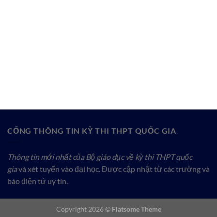
CỔNG THÔNG TIN KỲ THI THPT QUỐC GIA
Thông tin mới nhất của Bộ giáo dục về kỳ thi THPT quốc
gia
và xét tuyển vào đại học. Được cập nhật từ các trường và
báo điện tử uy tín.
Copyright 2026 ©
Flatsome Theme