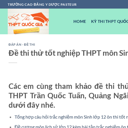
Chuyển
TRƯỜNG CAO ĐẲNG Y DƯỢC PASTEUR
đến
nội
HOME
KỲ THI THPT QUỐC
dung
ĐÁP ÁN - ĐỀ THI
Đề thi thử tốt nghiệp THPT môn S
Các em cùng tham khảo đề thi th
THPT Trần Quốc Tuấn, Quảng Ngãi
dưới đây nhé.
Tổng hợp câu hỏi trắc nghiệm môn Sinh lớp 12 ôn thi tốt
Đề cương môn lịch sử lớp 12 kèm bài tập trắc nghiệm ôn 