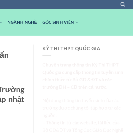
NGÀNH NGHỀ
GÓC SINH VIÊN
KỲ THI THPT QUỐC GIA
uấn
Chuyên trang thông tin Kỳ Thi THPT
Quốc gia cung cấp thông tin tuyển sinh
chính thức từ Bộ GD & ĐT và các
trường ĐH – CĐ trên cả nước.
 Trường
ập nhật
Nội dung thông tin tuyển sinh của các
trường được chúng tôi tập hợp từ các
nguồn:
– Thông tin từ các website, tài liệu của
Bộ GD&ĐT và Tổng Cục Giáo Dục Nghề