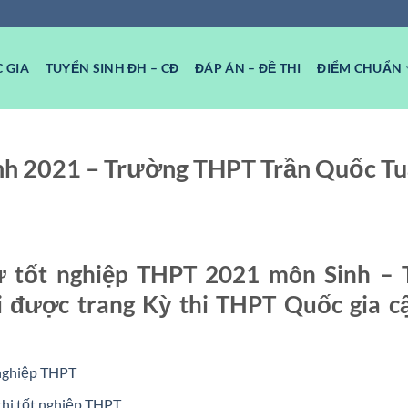
 GIA
TUYỂN SINH ĐH – CĐ
ĐÁP ÁN – ĐỀ THI
ĐIỂM CHUẨN
inh 2021 – Trường THPT Trần Quốc T
ử tốt nghiệp THPT 2021 môn Sinh –
 được trang Kỳ thi THPT Quốc gia c
 nghiệp THPT
thi tốt nghiệp THPT