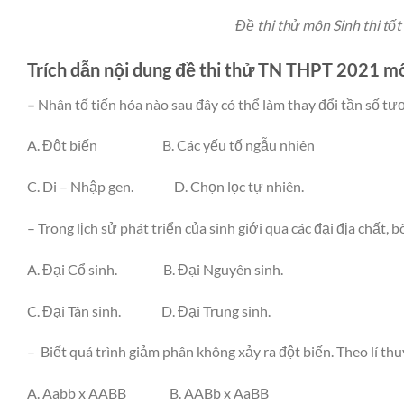
Đề thi thử môn Sinh thi t
Trích dẫn nội dung đề thi thử TN THPT 2021 m
–
Nhân tố tiến hóa nào sau đây có thể làm thay đổi tần số tư
A. Đột biến B. Các yếu tố ngẫu nhiên
C. Di – Nhập gen. D. Chọn lọc tự nhiên.
– Trong lịch sử phát triển của sinh giới qua các đại địa chất, 
A. Đại Cổ sinh. B. Đại Nguyên sinh.
C. Đại Tân sinh. D. Đại Trung sinh.
– Biết quá trình giảm phân không xảy ra đột biến. Theo lí thuyế
A. Aabb x AABB B. AABb x AaBB