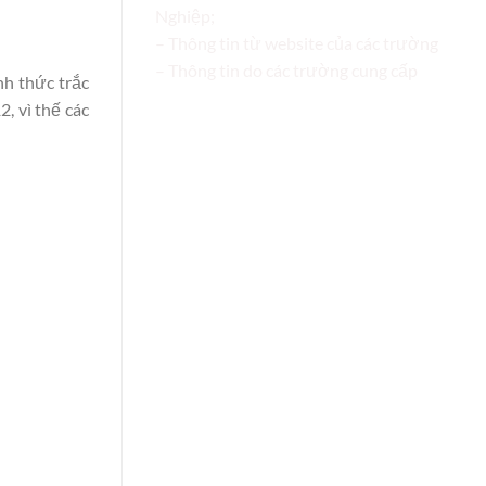
Nghiệp;
– Thông tin từ website của các trường
– Thông tin do các trường cung cấp
nh thức trắc
, vì thế các