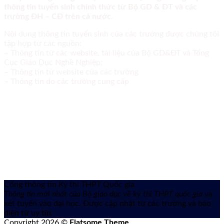
thông tin tuyển sinh chính thức từ Bộ GD & ĐT và các
trường ĐH – CĐ trên cả nước.
Nội dung thông tin tuyển sinh của các trường được chúng tôi
tập hợp từ các nguồn:
– Thông tin từ các website, tài liệu của Bộ GD&ĐT và Tổng
Cục Giáo Dục Nghề Nghiệp;
– Thông tin từ website của các trường
– Thông tin do các trường cung cấp
Cổng thông tin Kỳ thi THPT Quốc gia
Thông tin mới nhất của Bộ giáo dục về kỳ thi THPT quốc gia
và
xét tuyển vào đại học. Được cập nhật từ các trường và báo
điện tử uy tín.
Copyright 2026 ©
Flatsome Theme