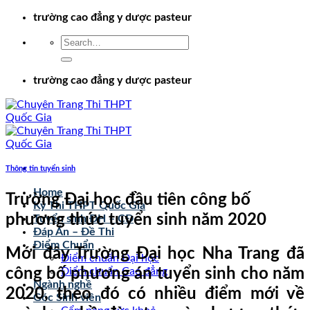
Chuyển
trường cao đẳng y dược pasteur
đến
nội
dung
trường cao đẳng y dược pasteur
Thông tin tuyển sinh
Home
Trường Đại học đầu tiên công bố
Kỳ Thi THPT Quốc Gia
phương thức tuyển sinh năm 2020
Tuyển sinh ĐH – CĐ
Đáp Án – Đề Thi
Điểm Chuẩn
Mới đây Trường Đại học Nha Trang đã
Điểm chuẩn Đại học
công bố phương án tuyển sinh cho năm
Điểm chuẩn Cao đẳng
Ngành nghề
2020, theo đó có nhiều điểm mới về
Góc Sinh viên