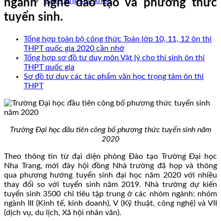
Cẩm nang sức khoẻ
ngành nghề đào tạo và phương thức
tuyển sinh.
Tổng hợp toàn bộ công thức Toán lớp 10, 11, 12 ôn thi
THPT quốc gia 2020 cần nhớ
Tổng hợp sơ đồ tư duy môn Vật lý cho thí sinh ôn thi
THPT quốc gia
Sơ đồ tư duy các tác phẩm văn học trọng tâm ôn thi
THPT
Trường Đại học đầu tiên công bố phương thức tuyển sinh năm
2020
Theo thông tin từ đại diện phòng Đào tạo Trường Đại học
Nha Trang, mới đây hội đồng Nhà trường đã họp và thông
qua phương hướng tuyển sinh đại học năm 2020 với nhiều
thay đổi so với tuyển sinh năm 2019. Nhà trường dự kiến
tuyển sinh 3500 chỉ tiêu tập trung ở các nhóm ngành: nhóm
ngành III (Kinh tế, kinh doanh), V (Kỹ thuật, công nghệ) và VII
(dịch vụ, du lịch, Xã hội nhân văn).