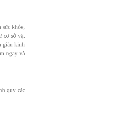
h sức khỏe,
ư cơ sở vật
à giàu kinh
làm ngay và
nh quy các