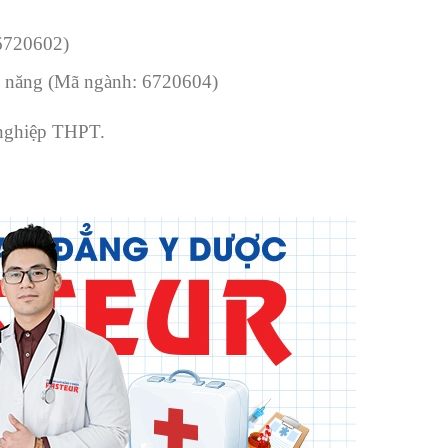
6720602)
ức năng (Mã ngành: 6720604)
t nghiệp THPT.