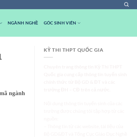
NGÀNH NGHỀ
GÓC SINH VIÊN
KỲ THI THPT QUỐC GIA
1
Chuyên trang thông tin Kỳ Thi THPT
Quốc gia cung cấp thông tin tuyển sinh
chính thức từ Bộ GD & ĐT và các
trường ĐH – CĐ trên cả nước.
5 mã ngành
Nội dung thông tin tuyển sinh của các
trường được chúng tôi tập hợp từ các
nguồn:
– Thông tin từ các website, tài liệu của
Bộ GD&ĐT và Tổng Cục Giáo Dục Nghề