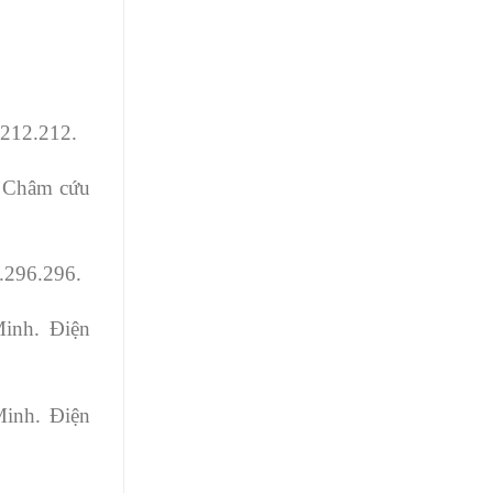
.212.212.
n Châm cứu
.296.296.
inh. Điện
inh. Điện