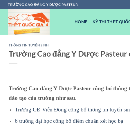
Chuyển
TRƯỜNG CAO ĐẲNG Y DƯỢC PASTEUR
đến
nội
HOME
KỲ THI THPT QUỐC
dung
THÔNG TIN TUYỂN SINH
Trường Cao đẳng Y Dược Pasteur c
Trường Cao đẳng Y Dược Pasteur công bố thông t
đào tạo của trường như sau.
Trường CĐ Viễn Đông công bố thông tin tuyển si
6 trường đại học công bố điểm chuẩn xét học bạ