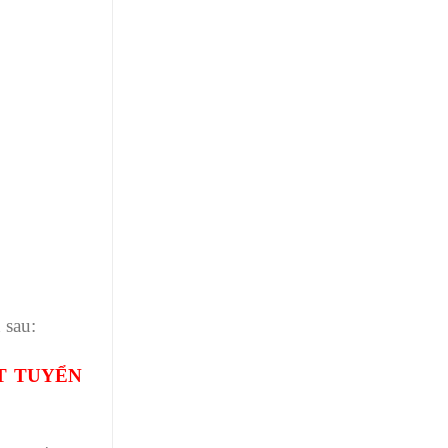
 sau:
T TUYỂN