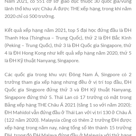
Năm 2021, có 551 cơ sở giáo dục thuộc 30 quốc gia/vùng
lãnh thổ khu vực Châu Á được THE xếp hạng, trong khi năm
2020 chỉ có 500 trường.
Kết quả xếp hạng năm 2021, top 5 đại học đứng đầu là ĐH
Thanh Hoa (Tsinghua – Trung Quốc), thứ 2 là ĐH Bắc Kinh
(Peking – Trung Quốc), thứ 3 là ĐH Quốc gia Singapore, thứ
4 là ĐH Hong Kong như kết quả xếp hạng năm 2020, thứ 5
là ĐH Kỹ thuật Nanyang, Singapore.
Các quốc gia trong khu vực Đông Nam Á, Singpore có 2
trường tham gia xếp hạng nhưng đều ở vị trí top đầu, ĐH
Quốc gia Singpore đứng thứ 3 và ĐH Kỹ thuật Nanyang,
Singapore đứng thứ 5. Thái Lan có 17 trường có mặt trong
Bảng xếp hạng THE Châu Á 2021 (tăng 1 so với năm 2020);
ĐH Mahidol vẫn đứng đầu ở Thái Lan với vị trí 130 ở Châu Á
(122 năm 2020). Malaysia cũng có thêm 2 trường ĐH được
xếp hạng trong năm nay, nâng tổng số lên thành 15 trường
ĐH, trong đó ĐH Malaya đứng đầu ở Malaysia với thứ hạng