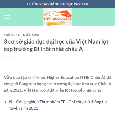
Chuyển
TRƯỜNG CAO ĐẲNG Y DƯỢC PASTEUR
đến
nội
dung
THÔNG TIN TUYỂN SINH
3 cơ sở giáo dục đại học của Việt Nam lọt
top trường ĐH tốt nhất châu Á
Vừa qua tạp chí Times Higher Education (THE Châu Á) đã
công bố Bảng xếp hạng các trường đại học khu vực Châu Á
năm 2021. Việt Nam có 3 đại diện lọt top xếp hạng này.
ĐH Công nghiệp Thực phẩm TPHCM công bố thông tin
tuyển sinh 2021