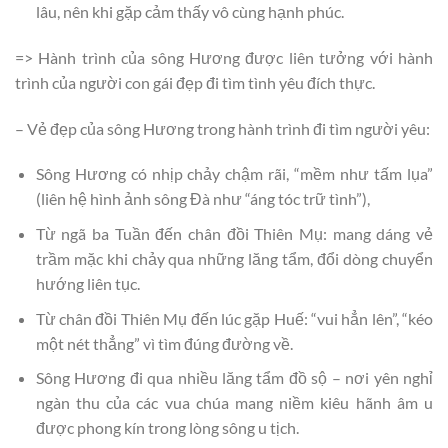
lâu, nên khi gặp cảm thấy vô cùng hạnh phúc.
=> Hành trình của sông Hương được liên tưởng với hành
trình của người con gái đẹp đi tìm tình yêu đích thực.
– Vẻ đẹp của sông Hương trong hành trình đi tìm người yêu:
Sông Hương có nhịp chảy chậm rãi, “mềm như tấm lụa”
(liên hệ hình ảnh sông Đà như “áng tóc trữ tình”),
Từ ngã ba Tuần đến chân đồi Thiên Mụ: mang dáng vẻ
trầm mặc khi chảy qua những lăng tẩm, đổi dòng chuyển
hướng liên tục.
Từ chân đồi Thiên Mụ đến lúc gặp Huế: “vui hẳn lên”, “kéo
một nét thẳng” vì tìm đúng đường về.
Sông Hương đi qua nhiều lăng tẩm đồ sộ – nơi yên nghỉ
ngàn thu của các vua chúa mang niềm kiêu hãnh âm u
được phong kín trong lòng sông u tịch.