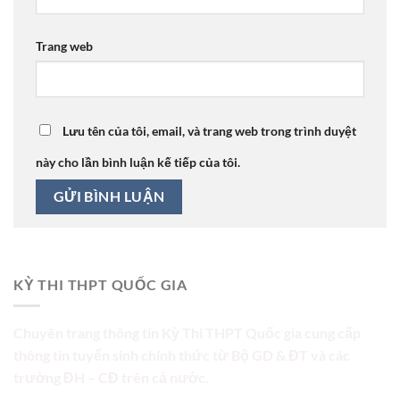
Trang web
Lưu tên của tôi, email, và trang web trong trình duyệt
này cho lần bình luận kế tiếp của tôi.
KỲ THI THPT QUỐC GIA
Chuyên trang thông tin Kỳ Thi THPT Quốc gia cung cấp
thông tin tuyển sinh chính thức từ Bộ GD & ĐT và các
trường ĐH – CĐ trên cả nước.