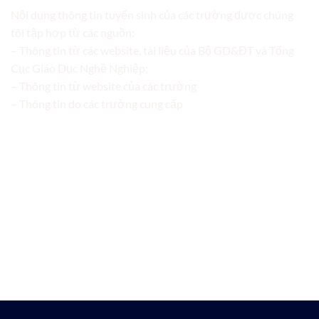
Nội dung thông tin tuyển sinh của các trường được chúng
tôi tập hợp từ các nguồn:
– Thông tin từ các website, tài liệu của Bộ GD&ĐT và Tổng
Cục Giáo Dục Nghề Nghiệp;
– Thông tin từ website của các trường
– Thông tin do các trường cung cấp