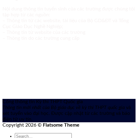
Nội dung thông tin tuyển sinh của các trường được chúng tôi
tập hợp từ các nguồn:
– Thông tin từ các website, tài liệu của Bộ GD&ĐT và Tổng
Cục Giáo Dục Nghề Nghiệp;
– Thông tin từ website của các trường
– Thông tin do các trường cung cấp
Cổng thông tin Kỳ thi THPT Quốc gia
Thông tin mới nhất của Bộ giáo dục về kỳ thi THPT quốc gia
và
xét tuyển vào đại học. Được cập nhật từ các trường và báo
điện tử uy tín.
Copyright 2026 ©
Flatsome Theme