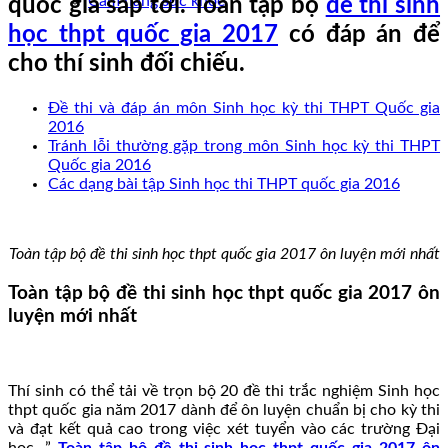
Cẩm nang sức khoẻ
quốc gia sắp tới. Toàn tập bộ
đề thi sinh
học thpt quốc gia 2017
có đáp án để
cho thí sinh đối chiếu.
Đề thi và đáp án môn Sinh học kỳ thi THPT Quốc gia
2016
Tránh lỗi thường gặp trong môn Sinh học kỳ thi THPT
Quốc gia 2016
Các dạng bài tập Sinh học thi THPT quốc gia 2016
Toàn tập bộ đề thi sinh học thpt quốc gia 2017 ôn luyện mới nhất
Toàn tập bộ đề thi sinh học thpt quốc gia 2017 ôn
luyện mới nhất
Thí sinh có thể tải về trọn bộ 20 đề thi trắc nghiệm Sinh học
thpt quốc gia năm 2017 dành để ôn luyện chuẩn bị cho kỳ thi
và đạt kết quả cao trong việc xét tuyển vào các trường Đại