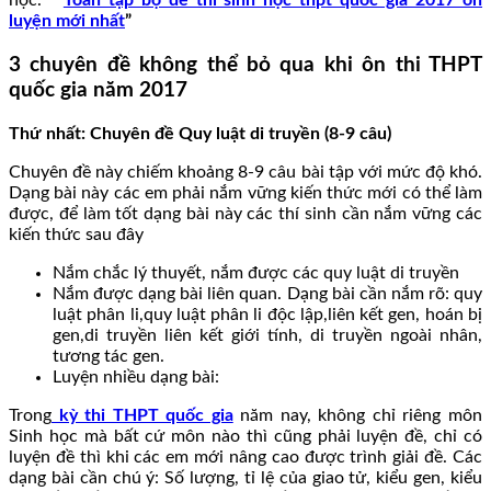
học. ”
Toàn tập bộ đề thi sinh học thpt quốc gia 2017 ôn
luyện mới nhất
”
3 chuyên đề không thể bỏ qua khi ôn thi THPT
quốc gia năm 2017
Thứ nhất: Chuyên đề Quy luật di truyền (8-9 câu)
Chuyên đề này chiếm khoảng 8-9 câu bài tập với mức độ khó.
Dạng bài này các em phải nắm vững kiến thức mới có thể làm
được, để làm tốt dạng bài này các thí sinh cần nắm vững các
kiến thức sau đây
Nắm chắc lý thuyết, nắm được các quy luật di truyền
Nắm được dạng bài liên quan. Dạng bài cần nắm rõ: quy
luật phân li,quy luật phân li độc lập,liên kết gen, hoán bị
gen,di truyền liên kết giới tính, di truyền ngoài nhân,
tương tác gen.
Luyện nhiều dạng bài:
Trong
kỳ thi THPT quốc gia
năm nay, không chỉ riêng môn
Sinh học mà bất cứ môn nào thì cũng phải luyện đề, chỉ có
luyện đề thì khi các em mới nâng cao được trình giải đề. Các
dạng bài cần chú ý: Số lượng, tỉ lệ của giao tử, kiểu gen, kiểu