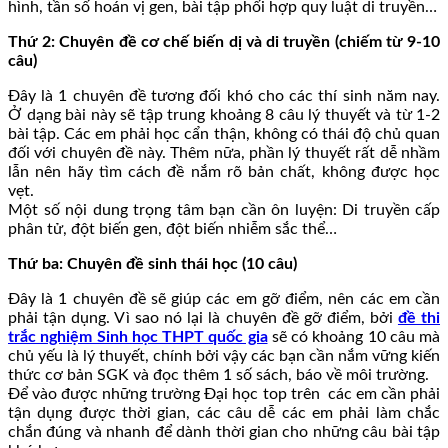
hình, tần số hoán vị gen, bài tập phối hợp quy luật di truyền…
Thứ 2: Chuyên đề cơ chế biến dị và di truyền (chiếm từ 9-10
câu)
Đây là 1 chuyên đề tương đối khó cho các thí sinh năm nay.
Ở dạng bài này sẽ tập trung khoảng 8 câu lý thuyết và từ 1-2
bài tập. Các em phải học cẩn thận, không có thái độ chủ quan
đối với chuyên đề này. Thêm nữa, phần lý thuyết rất dễ nhầm
lẫn nên hãy tìm cách đề nắm rõ bản chất, không được học
vẹt.
Một số nội dung trọng tâm bạn cần ôn luyện: Di truyền cấp
phân tử, đột biến gen, đột biến nhiễm sắc thể…
Thứ ba: Chuyên đề sinh thái học (10 câu)
Đây là 1 chuyên đề sẽ giúp các em gỡ điểm, nên các em cần
phải tận dụng. Vì sao nó lại là chuyên đề gỡ điểm, bởi
đề thi
trắc nghiệm Sinh học THPT quốc gia
sẽ có khoảng 10 câu mà
chủ yếu là lý thuyết, chính bởi vậy các bạn cần nắm vững kiến
thức cơ bản SGK và đọc thêm 1 số sách, báo về môi trường.
Để vào được những trường Đại học top trên các em cần phải
tận dụng được thời gian, các câu dễ các em phải làm chắc
chắn đúng và nhanh để dành thời gian cho những câu bài tập