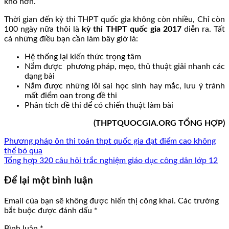
khó hơn.
Thời gian đến kỳ thi THPT quốc gia không còn nhiều, Chỉ còn
100 ngày nữa thôi là
kỳ thi THPT quốc gia 2017
diễn ra. Tất
cả những điều bạn cần làm bây giờ là:
Hệ thống lại kiến thức trọng tâm
Nắm được phương pháp, mẹo, thủ thuật giải nhanh các
dạng bài
Nắm được những lỗi sai học sinh hay mắc, lưu ý tránh
mất điểm oan trong đề thi
Phân tích đề thi để có chiến thuật làm bài
(THPTQUOCGIA.ORG TỔNG HỢP)
Phương pháp ôn thi toán thpt quốc gia đạt điểm cao không
thể bỏ qua
Tổng hợp 320 câu hỏi trắc nghiệm giáo dục công dân lớp 12
Để lại một bình luận
Email của bạn sẽ không được hiển thị công khai.
Các trường
bắt buộc được đánh dấu
*
Bình luận
*