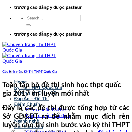
Chuyển
trường cao đẳng y dược pasteur
đến
nội
dung
trường cao đẳng y dược pasteur
Góc Sinh viên
,
Kỳ Thi THPT Quốc Gia
Home
Toàn tập bộ đề thi sinh học thpt quốc
Kỳ Thi THPT Quốc Gia
gia 2017 ôn luyện mới nhất
Tuyển sinh ĐH – CĐ
Đáp Án – Đề Thi
Điểm Chuẩn
Đây là các đề thi được tổng hợp từ các
Điểm chuẩn Đại học
Sở GD&ĐT ra để nhằm mục đích rèn
Điểm chuẩn Cao đẳng
Ngành nghề
luyện cho thí sinh bước vào kỳ thi THPT
Góc Sinh viên