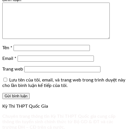
Tên
*
Email
*
Trang web
Lưu tên của tôi, email, và trang web trong trình duyệt này
cho lần bình luận kế tiếp của tôi.
Kỳ Thi THPT Quốc Gia
Chuyên trang thông tin Kỳ Thi THPT Quốc gia cung cấp
thông tin tuyển sinh chính thức từ Bộ GD & ĐT và các
trường ĐH – CĐ trên cả nước.