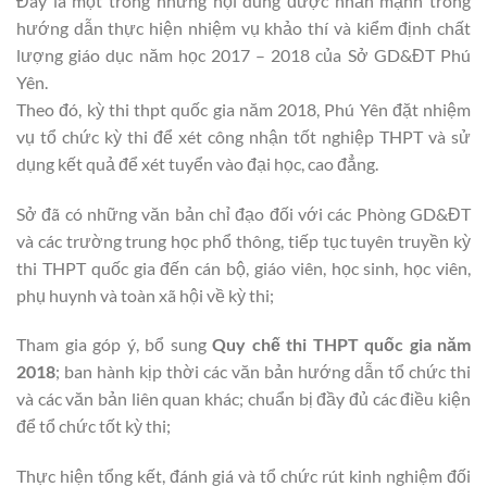
Đây là một trong những nội dung được nhấn mạnh trong
hướng dẫn thực hiện nhiệm vụ khảo thí và kiểm định chất
lượng giáo dục năm học 2017 – 2018 của Sở GD&ĐT Phú
Yên.
Theo đó, kỳ thi thpt quốc gia năm 2018, Phú Yên đặt nhiệm
vụ tổ chức kỳ thi để xét công nhận tốt nghiệp THPT và sử
dụng kết quả để xét tuyển vào đại học, cao đẳng.
Sở đã có những văn bản chỉ đạo đối với các Phòng GD&ĐT
và các trường trung học phổ thông, tiếp tục tuyên truyền kỳ
thi THPT quốc gia đến cán bộ, giáo viên, học sinh, học viên,
phụ huynh và toàn xã hội về kỳ thi;
Tham gia góp ý, bổ sung
Quy chế thi THPT quốc gia năm
2018
; ban hành kịp thời các văn bản hướng dẫn tổ chức thi
và các văn bản liên quan khác; chuẩn bị đầy đủ các điều kiện
để tổ chức tốt kỳ thi;
Thực hiện tổng kết, đánh giá và tổ chức rút kinh nghiệm đối