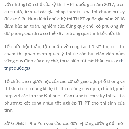
với những hạn chế của kỳ thi THPT quốc gia năm 2017; trên
cơ sở đó, đề xuất các giải pháp thực tế, khả thi, chuẩn bị đầy
đủ các điều kiện để
tổ chức kỳ thi THPT quốc gia năm 2018
đảm bảo an toàn, nghiêm túc, đúng quy chế; có phương án
dự phòng các rủi ro có thể xảy ra trong quá trình tổ chức thi;
Tổ chức hội thảo, tập huấn về công tác hồ sơ thi, coi thi,
chấm thi, phần mềm quản lý thi để cán bộ, giáo viên nắm
vững quy định của quy chế, thực hiện tốt các khâu của kỳ
thi
thpt quốc gia
;
Tổ chức cho người học của các cơ sở giáo dục phổ thông và
thí sinh tự do đăng kí dự thi theo đúng quy định; chủ trì, phối
hợp với các trường Đại học – Cao đẳng tổ chức kỳ thi tại địa
phương; xét công nhận tốt nghiệp THPT cho thí sinh của
tỉnh.
Sở GD&ĐT Phú Yên yêu cầu các đơn vị tăng cường đổi mới