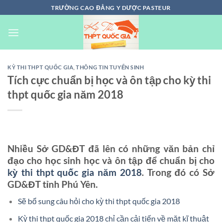
Chuyển
TRƯỜNG CAO ĐẲNG Y DƯỢC PASTEUR
đến
nội
dung
KỲ THI THPT QUỐC GIA
,
THÔNG TIN TUYỂN SINH
Tích cực chuẩn bị học và ôn tập cho kỳ thi
thpt quốc gia năm 2018
Nhiều Sở GD&ĐT đã lên có những văn bản chỉ
đạo cho học sinh học và ôn tập để chuẩn bị cho
kỳ thi thpt quốc gia năm 2018
. Trong đó có Sở
GD&ĐT tỉnh Phú Yên.
Sẽ bổ sung câu hỏi cho kỳ thi thpt quốc gia 2018
Kỳ thi thpt quốc gia 2018 chỉ cần cải tiến về mặt kĩ thuật