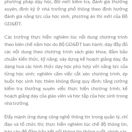
phương pháp dạy học, đổi mới kiểm tra, đánh giá thường
xuyên, định kỳ ở nhà trường phổ thông theo định hướng
đánh giá năng lực của học sinh, phương án thi mới của Bộ
GD&ĐT.
Các trường thực hiện nghiêm túc nội dung chương trình
theo biên chế năm học do Bộ GD&ĐT ban hành; dạy đầy đủ
các nội dung theo chương trình sách giáo khoa, đảm bảo
chuẩn kiến thức, kỹ năng; xây dựng kế hoạch giảng dạy, đa
dạng hoá các hình thức dạy học phù hợp với năng lực của
từng học sinh; nghiêm cấm việc cắt xén chương trình, ép
buộc học sinh học thêm không đúng quy định; tăng cường
kiểm tra thường xuyên việc thực hiện chương trình, kế
hoạch giảng dạy của giáo viên và học tập của học sinh trong
nhà trường.
Đẩy mạnh ứng dụng công nghệ thông tin trong quản lý, chỉ
đạo và tổ chức thi; thực hiện nghiêm túc chế độ thông tin,
báo cáo để đảm bảo kết nối thông tin thông suốt, chính xác,