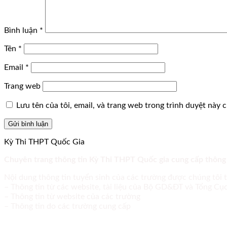
Bình luận
*
Tên
*
Email
*
Trang web
Lưu tên của tôi, email, và trang web trong trình duyệt này ch
Kỳ Thi THPT Quốc Gia
Chuyên trang thông tin Kỳ Thi THPT Quốc gia cung cấp thông
Nội dung thông tin tuyển sinh của các trường được chúng tôi 
– Thông tin từ các website, tài liệu của Bộ GD&ĐT và Tổng C
– Thông tin từ website của các trường
– Thông tin do các trường cung cấp