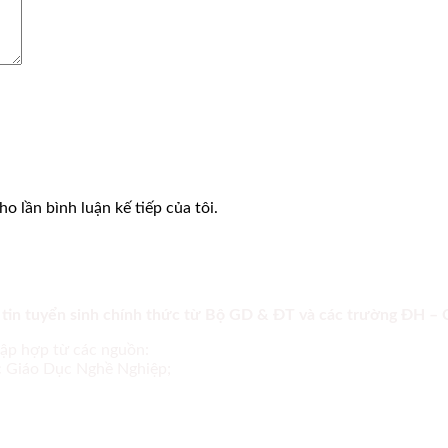
o lần bình luận kế tiếp của tôi.
 tin tuyển sinh chính thức từ Bộ GD & ĐT và các trường ĐH –
tập hợp từ các nguồn:
ục Giáo Dục Nghề Nghiệp;