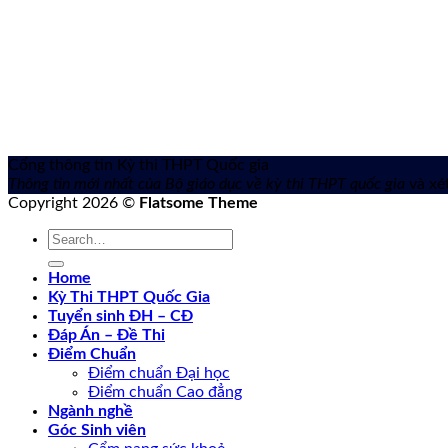
Cổng thông tin Kỳ thi THPT Quốc gia
Thông tin mới nhất của Bộ giáo dục về kỳ thi THPT quốc gia
và xét
Copyright 2026 ©
Flatsome Theme
Home
Kỳ Thi THPT Quốc Gia
Tuyển sinh ĐH – CĐ
Đáp Án – Đề Thi
Điểm Chuẩn
Điểm chuẩn Đại học
Điểm chuẩn Cao đẳng
Ngành nghề
Góc Sinh viên