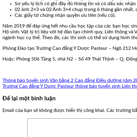
Sơ yếu lý lịch có ghi đầy đủ thông tin và có dấu xác nhận
02 ảnh 2×3 và 02 Ảnh 3×4 chụp trong 6 tháng gần nhất, có
Các giấy tờ chứng nhận quyền ưu tiên (nếu có).
Năm 2019 để đáp ứng hết nhu cầu học tập của các bạn học sin
Hộ sinh, Vật lý trị liệu với hệ đào tạo chính quy, Liên thông v
ngành học cụ thể. Theo đó, các thí sinh có thể sử dụng hình th
Phòng Đào tạo Trường Cao đẳng Y Dược Pasteur – Ngõ 212 Ho
Hoặc: Phòng 506 Tầng 5, nhà N2 – Số 49 Thái Thịnh – Q. Đống
Thông báo tuyển sinh Văn bằng 2 Cao đẳng Điều dưỡng năm 2
Trường Cao đẳng Y Dược Pasteur thông báo tuyển sinh Liên 
Để lại một bình luận
Email của bạn sẽ không được hiển thị công khai.
Các trường b