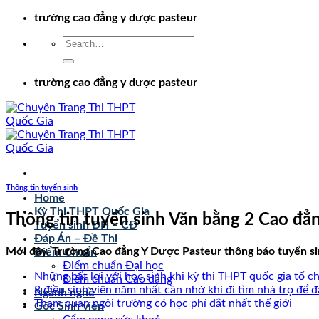
Chuyển
trường cao đẳng y dược pasteur
đến
nội
dung
trường cao đẳng y dược pasteur
Thông tin tuyển sinh
Home
Kỳ Thi THPT Quốc Gia
Thông tin tuyển sinh Văn bằng 2 Cao đẳ
Tuyển sinh ĐH – CĐ
Đáp Án – Đề Thi
Mới đây, Trường Cao đẳng Y Dược Pasteur thông báo tuyển sin
Điểm Chuẩn
Điểm chuẩn Đại học
Những bất lợi với học sinh khi kỳ thi THPT quốc gia tổ ch
Điểm chuẩn Cao đẳng
8 điều sinh viên năm nhất cần nhớ khi đi tìm nhà trọ để 
Ngành nghề
Tham quan ngôi trường có học phí đắt nhất thế giới
Góc Sinh viên