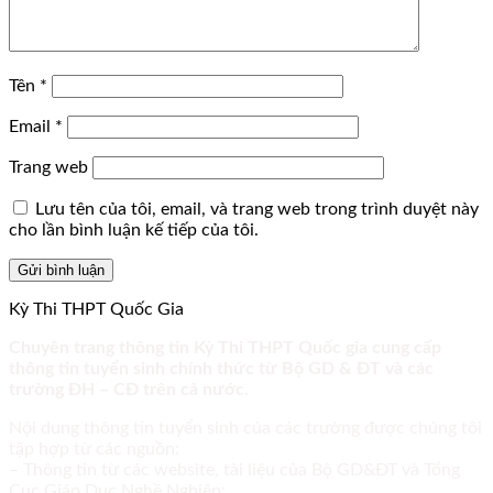
Tên
*
Email
*
Trang web
Lưu tên của tôi, email, và trang web trong trình duyệt này
cho lần bình luận kế tiếp của tôi.
Kỳ Thi THPT Quốc Gia
Chuyên trang thông tin Kỳ Thi THPT Quốc gia cung cấp
thông tin tuyển sinh chính thức từ Bộ GD & ĐT và các
trường ĐH – CĐ trên cả nước.
Nội dung thông tin tuyển sinh của các trường được chúng tôi
tập hợp từ các nguồn:
– Thông tin từ các website, tài liệu của Bộ GD&ĐT và Tổng
Cục Giáo Dục Nghề Nghiệp;