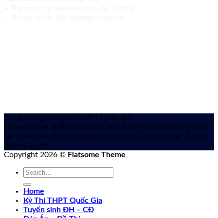
– Thông tin từ website của các trường
– Thông tin do các trường cung cấp
Cổng thông tin Kỳ thi THPT Quốc gia
Thông tin mới nhất của Bộ giáo dục về kỳ thi THPT quốc gia
và
xét tuyển vào đại học. Được cập nhật từ các trường và báo
điện tử uy tín.
Copyright 2026 ©
Flatsome Theme
Home
Kỳ Thi THPT Quốc Gia
Tuyển sinh ĐH – CĐ