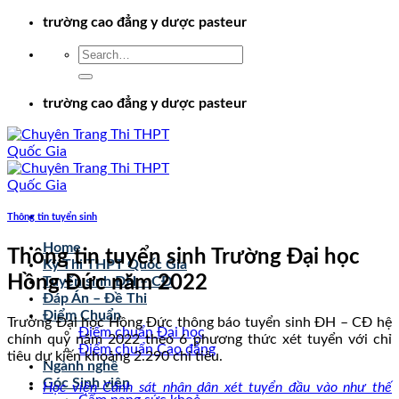
Chuyển
trường cao đẳng y dược pasteur
đến
nội
dung
trường cao đẳng y dược pasteur
Thông tin tuyển sinh
Home
Thông tin tuyển sinh Trường Đại học
Kỳ Thi THPT Quốc Gia
Hồng Đức năm 2022
Tuyển sinh ĐH – CĐ
Đáp Án – Đề Thi
Điểm Chuẩn
Trường Đại học Hồng Đức thông báo tuyển sinh ĐH – CĐ hệ
Điểm chuẩn Đại học
chính quy năm 2022 theo 6 phương thức xét tuyển với chỉ
Điểm chuẩn Cao đẳng
tiêu dự kiến khoảng 2.290 chỉ tiêu.
Ngành nghề
Góc Sinh viên
Học viện Cảnh sát nhân dân xét tuyển đầu vào như thế