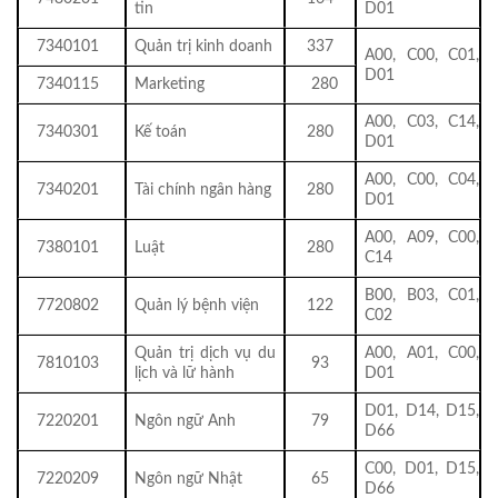
tin
D01
7340101
Quản trị kinh doanh
337
A00, C00, C01,
D01
7340115
Marketing
280
A00, C03, C14,
7340301
Kế toán
280
D01
A00, C00, C04,
7340201
Tài chính ngân hàng
280
D01
A00, A09, C00,
7380101
Luật
280
C14
B00, B03, C01,
7720802
Quản lý bệnh viện
122
C02
Quản trị dịch vụ du
A00, A01, C00,
7810103
93
lịch và lữ hành
D01
D01, D14, D15,
7220201
Ngôn ngữ Anh
79
D66
C00, D01, D15,
7220209
Ngôn ngữ Nhật
65
D66