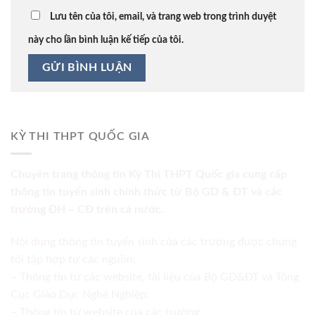
Lưu tên của tôi, email, và trang web trong trình duyệt
này cho lần bình luận kế tiếp của tôi.
KỲ THI THPT QUỐC GIA
Chuyên trang thông tin Kỳ Thi THPT Quốc gia cung cấp
thông tin tuyển sinh chính thức từ Bộ GD & ĐT và các
trường ĐH – CĐ trên cả nước.
Nội dung thông tin tuyển sinh của các trường được chúng
tôi tập hợp từ các nguồn:
– Thông tin từ các website, tài liệu của Bộ GD&ĐT và Tổng
Cục Giáo Dục Nghề Nghiệp;
– Thông tin từ website của các trường