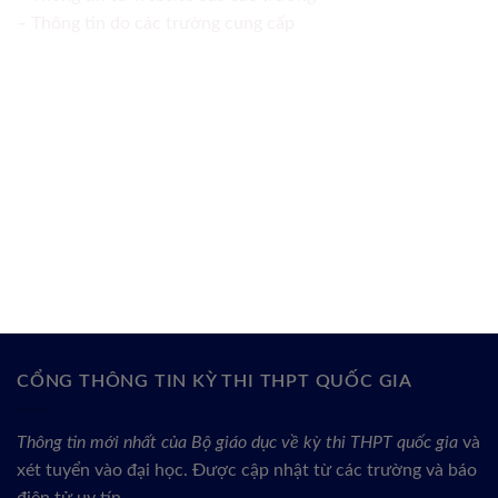
– Thông tin do các trường cung cấp
CỔNG THÔNG TIN KỲ THI THPT QUỐC GIA
Thông tin mới nhất của Bộ giáo dục về kỳ thi THPT quốc gia
và
xét tuyển vào đại học. Được cập nhật từ các trường và báo
điện tử uy tín.