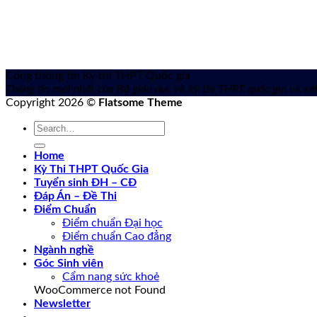
Cổng thông tin Kỳ thi THPT Quốc gia
Thông tin mới nhất của Bộ giáo dục về kỳ thi THPT quốc gia
và xét
Copyright 2026 ©
Flatsome Theme
Home
Kỳ Thi THPT Quốc Gia
Tuyển sinh ĐH – CĐ
Đáp Án – Đề Thi
Điểm Chuẩn
Điểm chuẩn Đại học
Điểm chuẩn Cao đẳng
Ngành nghề
Góc Sinh viên
Cẩm nang sức khoẻ
WooCommerce not Found
Newsletter