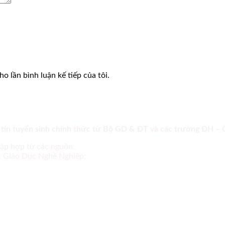
o lần bình luận kế tiếp của tôi.
 tin tuyển sinh chính thức từ Bộ GD & ĐT và các trường ĐH –
tập hợp từ các nguồn:
ục Giáo Dục Nghề Nghiệp;