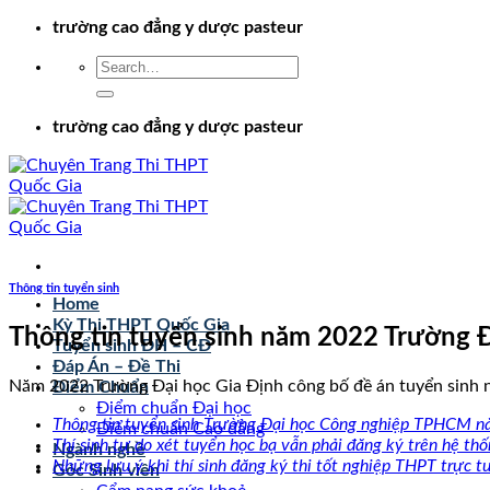
Chuyển
trường cao đẳng y dược pasteur
đến
nội
dung
trường cao đẳng y dược pasteur
Thông tin tuyển sinh
Home
Kỳ Thi THPT Quốc Gia
Thông tin tuyển sinh năm 2022 Trường Đ
Tuyển sinh ĐH – CĐ
Đáp Án – Đề Thi
Năm 2022 Trường Đại học Gia Định công bố đề án tuyển sinh n
Điểm Chuẩn
Điểm chuẩn Đại học
Thông tin tuyển sinh Trường Đại học Công nghiệp TPHCM 
Điểm chuẩn Cao đẳng
Thí sinh tự do xét tuyển học bạ vẫn phải đăng ký trên hệ th
Ngành nghề
Những lưu ý khi thí sinh đăng ký thi tốt nghiệp THPT trực t
Góc Sinh viên