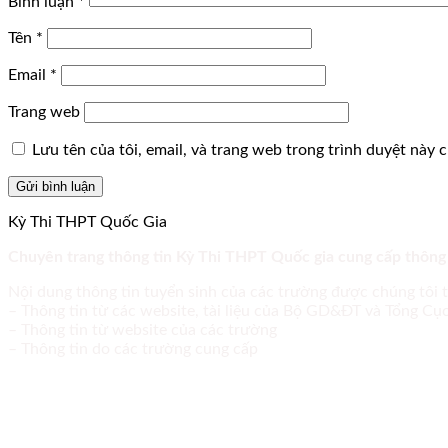
Bình luận
*
Tên
*
Email
*
Trang web
Lưu tên của tôi, email, và trang web trong trình duyệt này ch
Kỳ Thi THPT Quốc Gia
Chuyên trang thông tin Kỳ Thi THPT Quốc gia cung cấp thông
Nội dung thông tin tuyển sinh của các trường được chúng tôi 
– Thông tin từ các website, tài liệu của Bộ GD&ĐT và Tổng C
– Thông tin từ website của các trường
– Thông tin do các trường cung cấp