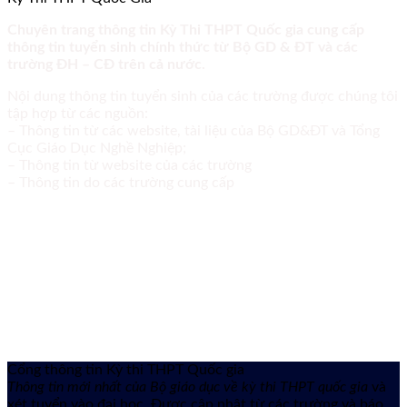
Chuyên trang thông tin Kỳ Thi THPT Quốc gia cung cấp
thông tin tuyển sinh chính thức từ Bộ GD & ĐT và các
trường ĐH – CĐ trên cả nước.
Nội dung thông tin tuyển sinh của các trường được chúng tôi
tập hợp từ các nguồn:
– Thông tin từ các website, tài liệu của Bộ GD&ĐT và Tổng
Cục Giáo Dục Nghề Nghiệp;
– Thông tin từ website của các trường
– Thông tin do các trường cung cấp
Cổng thông tin Kỳ thi THPT Quốc gia
Thông tin mới nhất của Bộ giáo dục về kỳ thi THPT quốc gia
và
xét tuyển vào đại học. Được cập nhật từ các trường và báo