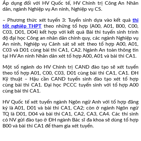
Áp dụng đối với HV Quốc tế, HV Chính trị Công An Nhân
dân, ngành Nghiệp vụ An ninh, Nghiệp vụ CS.
– Phương thức xét tuyển 3: Tuyển sinh dựa vào kết quả
thi
tốt nghiệp THPT
theo những tổ hợp (A00, A01, B00, C00,
C03, D01, D04) kết hợp với kết quả Bài thi tuyển sinh trình
độ đại học Công an nhân dân chính quy, các ngành Nghiệp vụ
An ninh, Nghiệp vụ Cảnh sát sẽ xét theo tổ hợp A00, A01,
C03 và D01 cùng bài thi CA1, CA2. Ngành An toàn thông tin
tại HV An ninh Nhân dân xét tổ hợp A00, A01 và bài thi CA1.
Một số ngành do HV Chính trị CAND đào tạo sẽ xét tuyển
theo tổ hợp A01, C00, C03, D01 cùng bài thi CA1, CA1. ĐH
Kỹ thuật – Hậu cần CAND tuyển sinh đào tạo xét tổ hợp
cùng bài thi CA1. Đại học PCCC tuyển sinh với tổ hợp A00
cùng bài thi CA1.
HV Quốc tế xét tuyển ngành Ngôn ngữ Anh với tổ hợp đăng
ký là A01, D01 và bài thi CA1, CA2; còn ở ngành Ngôn ngữ
TQ là D01, D04 và bài thi CA1, CA2, CA3, CA4. Các thí sinh
có NV gửi đào tạo ở ĐH ngành Bác sĩ đa khoa sẽ dùng tổ hợp
B00 và bài thi CA1 để tham gia xét tuyển.