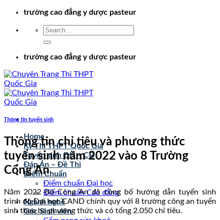
Chuyển
trường cao đẳng y dược pasteur
đến
nội
dung
trường cao đẳng y dược pasteur
Thông tin tuyển sinh
Home
Thông tin chỉ tiêu và phương thức
Kỳ Thi THPT Quốc Gia
tuyển sinh năm 2022 vào 8 Trường
Tuyển sinh ĐH – CĐ
Đáp Án – Đề Thi
Công An
Điểm Chuẩn
Điểm chuẩn Đại học
Năm 2022 Bộ Công An đã công bố hướng dẫn tuyển sinh
Điểm chuẩn Cao đẳng
trình độ Đại học CAND chính quy với 8 trường công an tuyển
Ngành nghề
sinh theo ba phương thức và có tổng 2.050 chỉ tiêu.
Góc Sinh viên