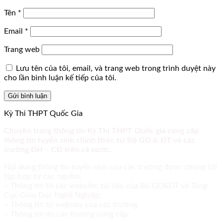
Tên
*
Email
*
Trang web
Lưu tên của tôi, email, và trang web trong trình duyệt này
cho lần bình luận kế tiếp của tôi.
Kỳ Thi THPT Quốc Gia
Chuyên trang thông tin Kỳ Thi THPT Quốc gia cung cấp
thông tin tuyển sinh chính thức từ Bộ GD & ĐT và các
trường ĐH – CĐ trên cả nước.
Nội dung thông tin tuyển sinh của các trường được chúng tôi
tập hợp từ các nguồn:
– Thông tin từ các website, tài liệu của Bộ GD&ĐT và Tổng
Cục Giáo Dục Nghề Nghiệp;
– Thông tin từ website của các trường
– Thông tin do các trường cung cấp