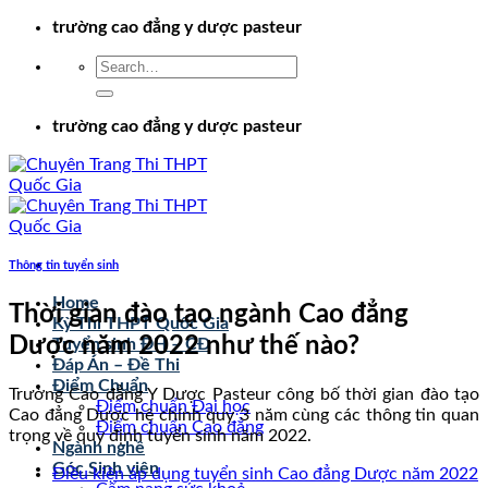
Chuyển
trường cao đẳng y dược pasteur
đến
nội
dung
trường cao đẳng y dược pasteur
Thông tin tuyển sinh
Home
Thời gian đào tạo ngành Cao đẳng
Kỳ Thi THPT Quốc Gia
Dược năm 2022 như thế nào?
Tuyển sinh ĐH – CĐ
Đáp Án – Đề Thi
Điểm Chuẩn
Trường Cao đẳng Y Dược Pasteur công bố thời gian đào tạo
Điểm chuẩn Đại học
Cao đẳng Dược hệ chính quy 3 năm cùng các thông tin quan
Điểm chuẩn Cao đẳng
trọng về quy định tuyển sinh năm 2022.
Ngành nghề
Góc Sinh viên
Điều kiện áp dụng tuyển sinh Cao đẳng Dược năm 2022