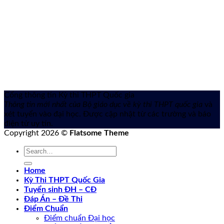
Cổng thông tin Kỳ thi THPT Quốc gia
Thông tin mới nhất của Bộ giáo dục về kỳ thi THPT quốc gia
và
xét tuyển vào đại học. Được cập nhật từ các trường và báo
điện tử uy tín.
Copyright 2026 ©
Flatsome Theme
Home
Kỳ Thi THPT Quốc Gia
Tuyển sinh ĐH – CĐ
Đáp Án – Đề Thi
Điểm Chuẩn
Điểm chuẩn Đại học