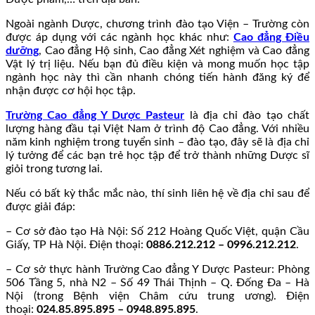
Ngoài ngành Dược, chương trình đào tạo Viện – Trường còn
được áp dụng với các ngành học khác như:
Cao đẳng Điều
dưỡng
, Cao đẳng Hộ sinh, Cao đẳng Xét nghiệm và Cao đẳng
Vật lý trị liệu. Nếu bạn đủ điều kiện và mong muốn học tập
ngành học này thì cần nhanh chóng tiến hành đăng ký để
nhận được cơ hội học tập.
Trường Cao đẳng Y Dược Pasteur
là địa chỉ đào tạo chất
lượng hàng đầu tại Việt Nam ở trình độ Cao đẳng. Với nhiều
năm kinh nghiệm trong tuyển sinh – đào tạo, đây sẽ là địa chỉ
lý tưởng để các bạn trẻ học tập để trở thành những Dược sĩ
giỏi trong tương lai.
Nếu có bất kỳ thắc mắc nào, thí sinh liên hệ về địa chỉ sau để
được giải đáp:
– Cơ sở đào tạo Hà Nội: Số 212 Hoàng Quốc Việt, quận Cầu
Giấy, TP Hà Nội. Điện thoại:
0886.212.212 – 0996.212.212
.
– Cơ sở thực hành Trường Cao đẳng Y Dược Pasteur: Phòng
506 Tầng 5, nhà N2 – Số 49 Thái Thịnh – Q. Đống Đa – Hà
Nội (trong Bệnh viện Châm cứu trung ương). Điện
thoại:
024.85.895.895 – 0948.895.895
.