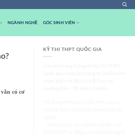
NGÀNH NGHỀ
GÓC SINH VIÊN
KỲ THI THPT QUỐC GIA
ào?
Chuyên trang thông tin Kỳ Thi THPT
Quốc gia cung cấp thông tin tuyển sinh
chính thức từ Bộ GD & ĐT và các
trường ĐH – CĐ trên cả nước.
 vẫn có cơ
Nội dung thông tin tuyển sinh của các
trường được chúng tôi tập hợp từ các
nguồn:
– Thông tin từ các website, tài liệu của
Bộ GD&ĐT và Tổng Cục Giáo Dục Nghề