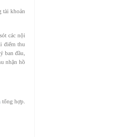
 tài khoản
ót các nội
ại điểm thu
ý ban đầu,
thu nhận hồ
a
tổng hợp.