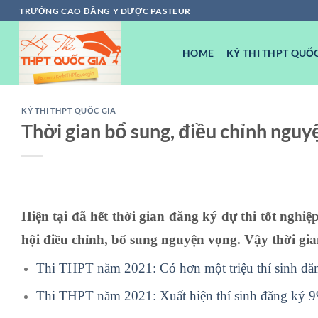
Chuyển
TRƯỜNG CAO ĐẲNG Y DƯỢC PASTEUR
đến
nội
HOME
KỲ THI THPT QUỐC
dung
KỲ THI THPT QUỐC GIA
Thời gian bổ sung, điều chỉnh ngu
Hiện tại đã hết thời gian đăng ký dự thi tốt ngh
hội điều chỉnh, bổ sung nguyện vọng. Vậy thời gia
Thi THPT năm 2021: Có hơn một triệu thí sinh đă
Thi THPT năm 2021: Xuất hiện thí sinh đăng ký 