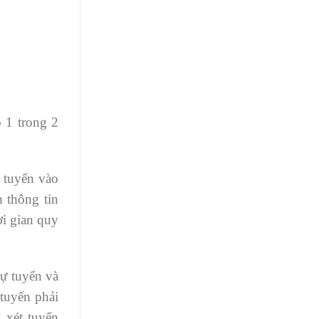
 1 trong 2
t tuyển vào
 thông tin
ời gian quy
dự tuyển và
tuyến phải
 xét tuyển