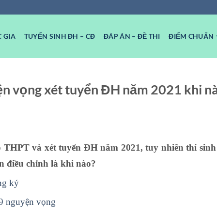
 GIA
TUYỂN SINH ĐH – CĐ
ĐÁP ÁN – ĐỀ THI
ĐIỂM CHUẨN
yện vọng xét tuyển ĐH năm 2021 khi n
iệp THPT và xét tuyển ĐH năm 2021, tuy nhiên thí sinh
n điều chỉnh là khi nào?
ng ký
99 nguyện vọng